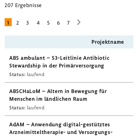
207 Ergeb­nisse
1
2
3
4
5
6
7
zur
nächsten
Seite
Projekt­name
ABS ambu­lant – S3-​Leitlinie Anti­biotic
Steward­ship in der Primär­ver­sor­gung
Status:
laufend
ABSCHaLoM – Altern in Bewe­gung für
Menschen im länd­li­chen Raum
Status:
laufend
AdAM – Anwen­dung digital-​gestütztes
Arzneimitteltherapie-​ und Versorgungs-​