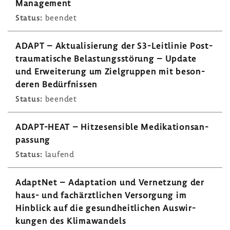
Management
Status:
beendet
ADAPT – Aktua­li­sie­rung der S3-​Leitlinie Post­
trau­ma­ti­sche Belas­tungs­stö­rung – Update
und Erwei­te­rung um Ziel­gruppen mit beson­
deren Bedürf­nissen
Status:
beendet
ADAPT-​HEAT – Hitze­sen­sible Medi­ka­ti­ons­an­
pas­sung
Status:
laufend
AdaptNet – Adap­ta­tion und Vernet­zung der
haus- und fach­ärzt­li­chen Versor­gung im
Hinblick auf die gesund­heit­li­chen Auswir­
kungen des Klima­wan­dels