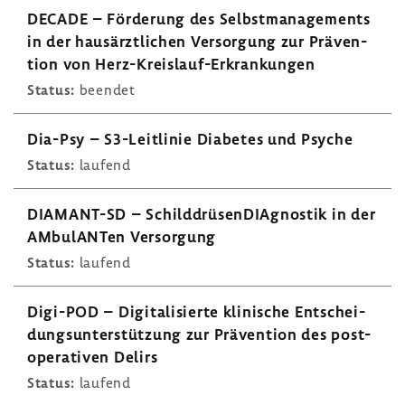
DECADE – Förde­rung des Selbst­ma­nage­ments
in der haus­ärzt­li­chen Versor­gung zur Präven­
tion von Herz-​Kreislauf-Erkrankungen
Status:
beendet
Dia-Psy – S3-​Leitlinie Diabetes und Psyche
Status:
laufend
DIAMANT-​SD – Schild­drü­sen­DIA­gnostik in der
AMbu­lANTen Versor­gung
Status:
laufend
Digi-​POD – Digi­ta­li­sierte klini­sche Entschei­
dungs­un­ter­stüt­zung zur Präven­tion des post­
ope­ra­tiven Delirs
Status:
laufend