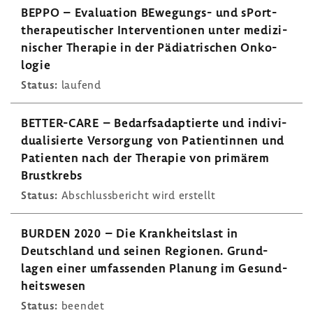
BEPPO – Evalua­tion BEwegungs-​ und sPort­
the­ra­peu­ti­scher Inter­ven­tionen unter medi­zi­
ni­scher Therapie in der Pädia­tri­schen Onko­
logie
Status:
laufend
BETTER-​CARE – Bedarfs­ad­ap­tierte und indi­vi­
dua­li­sierte Versor­gung von Pati­en­tinnen und
Pati­enten nach der Therapie von primärem
Brust­krebs
Status:
Abschluss­be­richt wird erstellt
BURDEN 2020 – Die Krank­heits­last in
Deutsch­land und seinen Regionen. Grund­
lagen einer umfas­senden Planung im Gesund­
heits­wesen
Status:
beendet