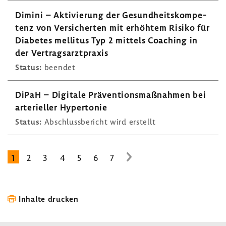
Dimini – Akti­vie­rung der Gesund­heits­kom­pe­
tenz von Versi­cherten mit erhöhtem Risiko für
Diabetes mellitus Typ 2 mittels Coaching in
der Vertrags­arzt­praxis
Status:
beendet
DiPaH – Digi­tale Präven­ti­ons­maß­nahmen bei
arte­ri­eller Hyper­tonie
Status:
Abschluss­be­richt wird erstellt
1
2
3
4
5
6
7
zur
nächsten
Seite
Inhalte drucken