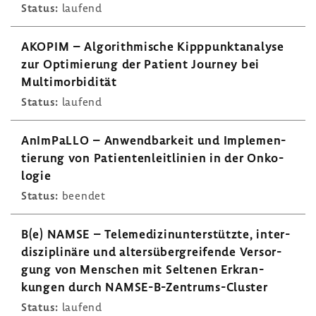
Status:
laufend
AKOPIM – Algo­rith­mi­sche Kipp­punkt­ana­lyse
zur Opti­mie­rung der Patient Journey bei
Multi­mor­bi­dität
Status:
laufend
AnIm­PaLLO – Anwend­bar­keit und Imple­men­
tie­rung von Pati­en­ten­leit­li­nien in der Onko­
logie
Status:
beendet
B(e) NAMSE – Tele­me­di­zin­un­ter­stützte, inter­
dis­zi­pli­näre und alters­über­grei­fende Versor­
gung von Menschen mit Seltenen Erkran­
kungen durch NAMSE-​B-Zentrums-Cluster
Status:
laufend