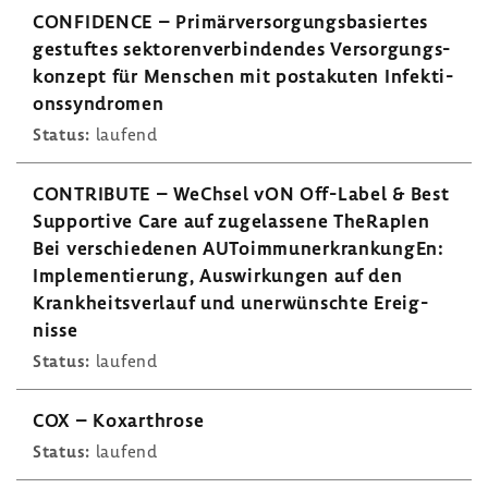
CONFI­DENCE – Primär­ver­sor­gungs­ba­siertes
gestuftes sekto­ren­ver­bin­dendes Versor­gungs­
kon­zept für Menschen mit posta­kuten Infek­ti­
ons­syn­dromen
Status:
laufend
CONTRI­BUTE – WeChsel vON Off-​Label & Best
Suppor­tive Care auf zuge­las­sene TheRa­pIen
Bei verschie­denen AUTo­im­mun­erkran­kungEn:
Imple­men­tie­rung, Auswir­kungen auf den
Krank­heits­ver­lauf und uner­wünschte Ereig­
nisse
Status:
laufend
COX – Koxar­throse
Status:
laufend