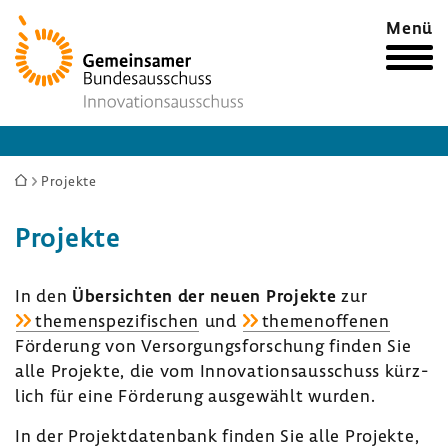
Zur
Menü
Startseite
Sie
Projekte
sind
Projekte
hier:
In den
Über­sichten der neuen Projekte
zur
themen­spe­zi­fi­schen
und
themen­of­fenen
Förde­rung von Versor­gungs­for­schung finden Sie
alle Projekte, die vom Inno­va­ti­ons­aus­schuss kürz­
lich für eine Förde­rung ausge­wählt wurden.
In der Projekt­da­ten­bank finden Sie alle Projekte,