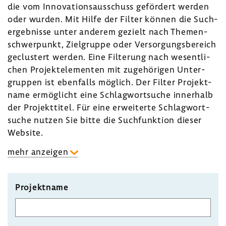
die vom Inno­va­ti­ons­aus­schuss geför­dert werden
oder wurden. Mit Hilfe der Filter können die Such­
ergeb­nisse unter anderem gezielt nach Themen­
schwer­punkt, Ziel­gruppe oder Versor­gungs­be­reich
geclus­tert werden. Eine Filte­rung nach wesent­li­
chen Projekt­ele­menten mit zuge­hö­rigen Unter­
gruppen ist eben­falls möglich. Der Filter Projekt­
name ermög­licht eine Schlag­wort­suche inner­halb
der Projekt­titel. Für eine erwei­terte Schlag­wort­
suche nutzen Sie bitte die Such­funk­tion dieser
Website.
mehr anzeigen
Projektname