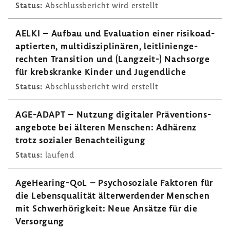
Status:
Abschluss­be­richt wird erstellt
AELKI – Aufbau und Evalua­tion einer risi­koad­
ap­tierten, multi­dis­zi­pli­nären, leit­li­ni­en­ge­
rechten Tran­si­tion und (Langzeit-​) Nach­sorge
für krebs­kranke Kinder und Jugend­liche
Status:
Abschluss­be­richt wird erstellt
AGE-​ADAPT – Nutzung digi­taler Präven­ti­ons­
an­ge­bote bei älteren Menschen: Adhä­renz
trotz sozialer Benach­tei­li­gung
Status:
laufend
AgeHearing-​QoL – Psycho­so­ziale Faktoren für
die Lebens­qua­lität älter­wer­dender Menschen
mit Schwer­hö­rig­keit: Neue Ansätze für die
Versor­gung