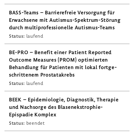
BASS-​Teams – Barrie­re­freie Versor­gung für
Erwach­sene mit Autismus-​Spektrum-Störung
durch multi­pro­fes­sio­nelle Autismus-​Teams
Status:
laufend
BE-PRO – Benefit einer Patient Reported
Outcome Measures (PROM) opti­mierten
Behand­lung für Pati­enten mit lokal fort­ge­
schrit­tenem Prosta­ta­krebs
Status:
laufend
BEEK – Epide­mio­logie, Diagnostik, Therapie
und Nach­sorge des Blasenekstrophie-​
Epispadie Komplex
Status:
beendet