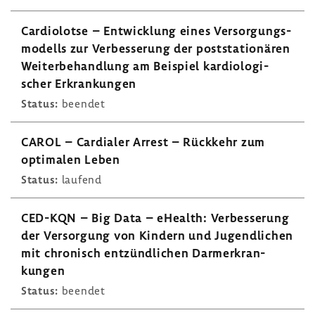
Cardio­lotse – Entwick­lung eines Versor­gungs­
mo­dells zur Verbes­se­rung der post­sta­tio­nären
Weiter­be­hand­lung am Beispiel kardio­lo­gi­
scher Erkran­kungen
Status:
beendet
CAROL – Cardialer Arrest – Rück­kehr zum
opti­malen Leben
Status:
laufend
CED-KQN – Big Data – eHealth: Verbes­se­rung
der Versor­gung von Kindern und Jugend­li­chen
mit chro­nisch entzünd­li­chen Darm­er­kran­
kungen
Status:
beendet