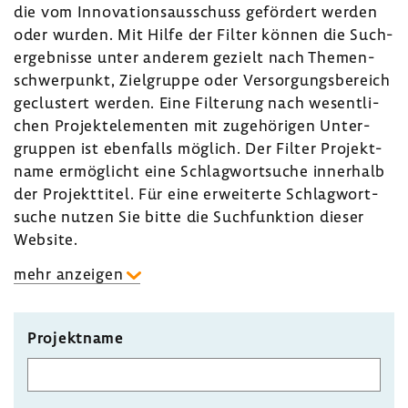
die vom Inno­va­ti­ons­aus­schuss geför­dert werden
oder wurden. Mit Hilfe der Filter können die Such­
ergeb­nisse unter anderem gezielt nach Themen­
schwer­punkt, Ziel­gruppe oder Versor­gungs­be­reich
geclus­tert werden. Eine Filte­rung nach wesent­li­
chen Projekt­ele­menten mit zuge­hö­rigen Unter­
gruppen ist eben­falls möglich. Der Filter Projekt­
name ermög­licht eine Schlag­wort­suche inner­halb
der Projekt­titel. Für eine erwei­terte Schlag­wort­
suche nutzen Sie bitte die Such­funk­tion dieser
Website.
mehr anzeigen
Projektname