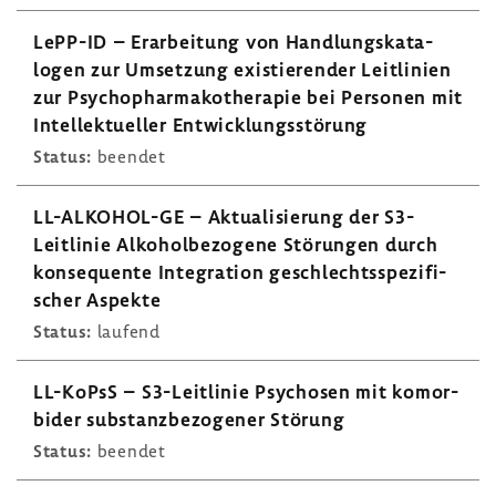
LePP-ID – Erar­bei­tung von Hand­lungs­ka­ta­
logen zur Umset­zung exis­tie­render Leit­li­nien
zur Psycho­phar­ma­ko­the­rapie bei Personen mit
Intel­lek­tu­eller Entwick­lungs­stö­rung
Status:
beendet
LL-​ALKOHOL-GE – Aktua­li­sie­rung der S3-​
Leitlinie Alko­hol­be­zo­gene Störungen durch
konse­quente Inte­gra­tion geschlechts­spe­zi­fi­
scher Aspekte
Status:
laufend
LL-​KoPsS – S3-​Leitlinie Psychosen mit komor­
bider substanz­be­zo­gener Störung
Status:
beendet