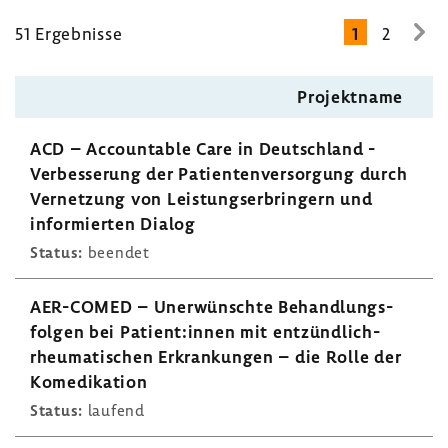
51 Ergeb­nisse
1
2
zur
näc
Seit
Projekt­name
ACD – Accoun­table Care in Deutsch­land -
Verbes­se­rung der Pati­en­ten­ver­sor­gung durch
Vernet­zung von Leis­tungs­er­brin­gern und
infor­mierten Dialog
Status:
beendet
AER-​COMED – Uner­wünschte Behand­lungs­
folgen bei Patient:innen mit entzündlich-​
rheumatischen Erkran­kungen – die Rolle der
Kome­di­ka­tion
Status:
laufend