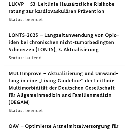
LLKVP – S3-​Leitlinie Haus­ärzt­liche Risi­k­o­be­
ra­tung zur kardio­vas­ku­lären Präven­tion
Status:
beendet
LONTS-​2025 – Lang­zeit­an­wen­dung von Opio­
iden bei chro­ni­schen nicht-​tumorbedingten
Schmerzen (LONTS), 3. Aktua­li­sie­rung
Status:
laufend
MULT­Im­prove – Aktua­li­sie­rung und Umwand­
lung in eine „Living Guide­line“ der Leit­linie
Multi­mor­bi­dität der Deut­schen Gesell­schaft
für Allge­mein­me­dizin und Fami­li­en­me­dizin
(DEGAM)
Status:
beendet
OAV – Opti­mierte Arznei­mit­tel­ver­sor­gung für