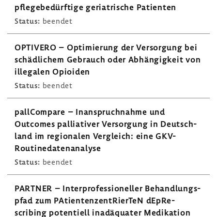
pfle­ge­be­dürf­tige geria­tri­sche Pati­enten
Status:
beendet
OPTI­VERO – Opti­mie­rung der Versor­gung bei
schäd­li­chem Gebrauch oder Abhän­gig­keit von
ille­galen Opio­iden
Status:
beendet
pall­Com­pare – Inan­spruch­nahme und
Outcomes pallia­tiver Versor­gung in Deutsch­
land im regio­nalen Vergleich: eine GKV-​
Routinedatenanalyse
Status:
beendet
PARTNER – Inter­pro­fes­sio­neller Behand­lungs­
pfad zum PAti­en­ten­zen­tRierTeN dEpRe­
scribing poten­tiell inad­äquater Medi­ka­tion