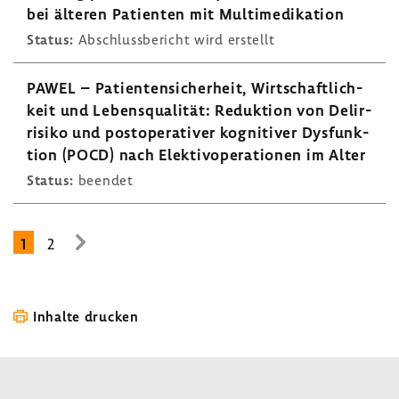
bei älteren Pati­enten mit Multi­me­di­ka­tion
Status:
Abschluss­be­richt wird erstellt
PAWEL – Pati­en­ten­si­cher­heit, Wirt­schaft­lich­
keit und Lebens­qua­lität: Reduk­tion von Delir­
ri­siko und post­ope­ra­tiver kogni­tiver Dysfunk­
tion (POCD) nach Elek­tiv­ope­ra­tionen im Alter
Status:
beendet
1
2
zur
nächsten
Seite
Inhalte drucken