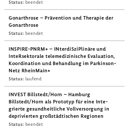
Status:
beendet
Gonar­throse – Präven­tion und Therapie der
Gonar­throse
Status:
beendet
INSPIRE-​PNRM+ – INter­diS­zi­Pli­näre und
InteR­sek­to­rale tele­me­di­zi­ni­sche Evalua­tion,
Koor­di­na­tion und Behand­lung im Parkin­son­
Netz Rhein­Main+
Status:
laufend
INVEST Billstedt/Horn – Hamburg
Billstedt/Horn als Prototyp für eine Inte­
grierte gesund­heit­liche Voll­ver­sor­gung in
depri­vierten groß­städ­ti­schen Regionen
Status:
beendet