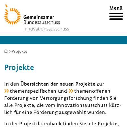
Zur
Menü
Startseite
Sie
Projekte
sind
Projekte
hier:
In den
Über­sichten der neuen Projekte
zur
themen­spe­zi­fi­schen
und
themen­of­fenen
Förde­rung von Versor­gungs­for­schung finden Sie
alle Projekte, die vom Inno­va­ti­ons­aus­schuss kürz­
lich für eine Förde­rung ausge­wählt wurden.
In der Projekt­da­ten­bank finden Sie alle Projekte,