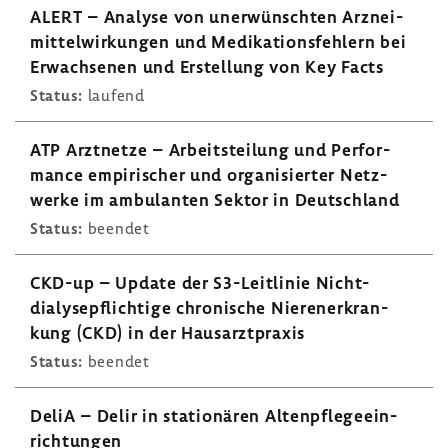
ALERT – Analyse von uner­wünschten Arznei­
mit­tel­wir­kungen und Medi­ka­ti­ons­feh­lern bei
Erwach­senen und Erstel­lung von Key Facts
Status:
laufend
ATP Arzt­netze – Arbeits­tei­lung und Perfor­
mance empi­ri­scher und orga­ni­sierter Netz­
werke im ambu­lanten Sektor in Deutsch­land
Status:
beendet
CKD-up – Update der S3-​Leitlinie Nicht-​
dialysepflichtige chro­ni­sche Nieren­er­kran­
kung (CKD) in der Haus­arzt­praxis
Status:
beendet
DeliA – Delir in statio­nären Alten­pfle­ge­ein­
rich­tungen