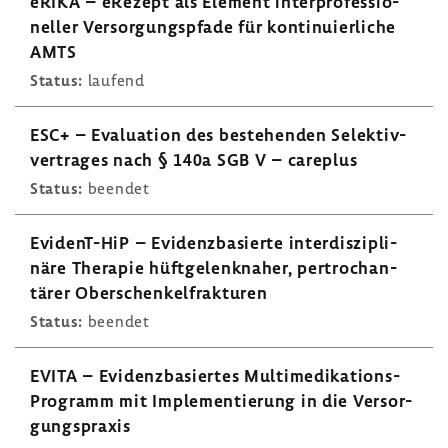
eRIKA – eRezept als Element inter­pro­fes­sio­
neller Versor­gungs­pfade für konti­nu­ier­liche
AMTS
Status:
laufend
ESC+ – Evalua­tion des bestehenden Selek­tiv­
ver­trages nach § 140a SGB V – care­plus
Status:
beendet
EvidenT-​HiP – Evidenz­ba­sierte inter­dis­zi­pli­
näre Therapie hüft­ge­lenk­naher, pertro­ch­an­
tärer Ober­schen­kel­frak­turen
Status:
beendet
EVITA – Evidenz­ba­siertes Multimedikations-​
Programm mit Imple­men­tie­rung in die Versor­
gungs­praxis