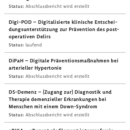
Status:
Abschluss­be­richt wird erstellt
Digi-​POD – Digi­ta­li­sierte klini­sche Entschei­
dungs­un­ter­stüt­zung zur Präven­tion des post­
ope­ra­tiven Delirs
Status:
laufend
DiPaH – Digi­tale Präven­ti­ons­maß­nahmen bei
arte­ri­eller Hyper­tonie
Status:
Abschluss­be­richt wird erstellt
DS-​Demenz – (Zugang zur) Diagnostik und
Therapie demen­zi­eller Erkran­kungen bei
Menschen mit einem Down-​Syndrom
Status:
Abschluss­be­richt wird erstellt