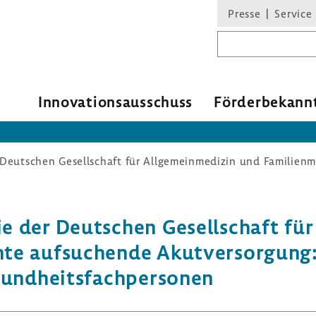
Presse
Service
Suchbegriff
Inno­va­ti­ons­aus­schuss
Förder­be­kann
e der Deut­schen Gesell­schaft für
lante aufsu­chende Akut­ver­sor­gu
sund­heits­fach­per­sonen