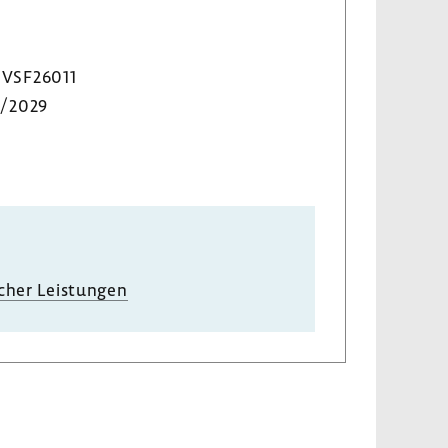
VSF26011
6/2029
i­cher Leis­tungen