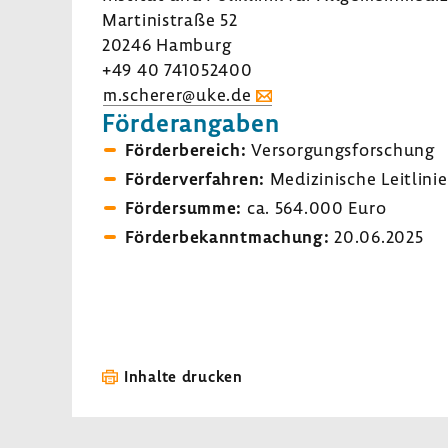
Marti­ni­straße 52
20246 Hamburg
+49 40 741052400
m.scherer@uke.de
Förder­an­gaben
Förder­be­reich:
Versor­gungs­for­schung
Förder­ver­fahren:
Medi­zi­ni­sche Leit­li­ni
Förder­summe:
ca. 564.000 Euro
Förder­be­kannt­ma­chung:
20.06.2025
Inhalte drucken