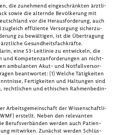
en, die zuneh­mend einge­schränkten ärzt­li­
ck sowie die alternde Bevöl­ke­rung mit
eutsch­land vor die Heraus­for­de­rung, auch
 zugleich effi­zi­ente Versor­gung sicher­zu­
de­rung zu bewäl­tigen, ist die Über­tra­gung
-​ärztliche Gesund­heits­fach­kräfte.
in, eine S3-​Leitlinie zu entwi­ckeln, die
 und Kompe­tenz­an­for­de­rungen an nicht­
den ambu­lanten Akut- und Notfall­ver­sor­
agen beant­wortet: (1) Welche Tätig­keiten
nt­nisse, Fertig­keiten und Haltungen sind
hen, recht­li­chen und ethi­schen Rahmen­be­din­
 Arbeits­ge­mein­schaft der Wissen­schaft­li­
 (AWMF) erstellt. Neben den rele­vanten
 wie Berufs­ver­bänden werden auch Pati­en­
wick­lung mitwirken. Zunächst werden Schlüs­