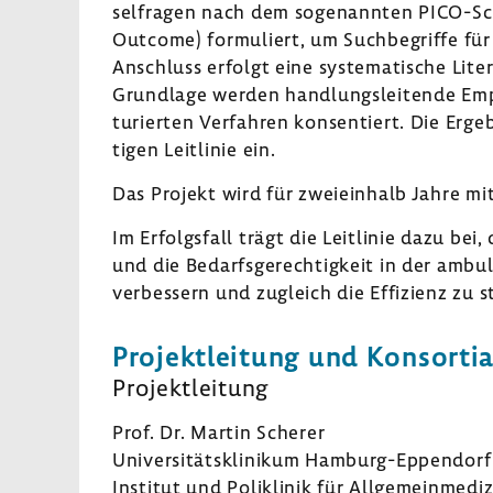
sel­fragen nach dem soge­nannten PICO-​Sch
Outcome) formu­liert, um Such­be­griffe für d
Anschluss erfolgt eine syste­ma­ti­sche Lite
Grund­lage werden hand­lungs­lei­tende Emp
tu­rierten Verfahren konsen­tiert. Die Ergeb
tigen Leit­linie ein.
Das Projekt wird für zwei­ein­halb Jahre mi
Im Erfolgs­fall trägt die Leit­linie dazu bei, 
und die Bedarfs­ge­rech­tig­keit in der ambu
verbes­sern und zugleich die Effi­zienz zu st
Projekt­lei­tung und Konsor­ti­a
Projekt­lei­tung
Prof. Dr. Martin Scherer
Univer­si­täts­kli­nikum Hamburg-​Eppendorf
Institut und Poli­klinik für Allge­mein­me­di