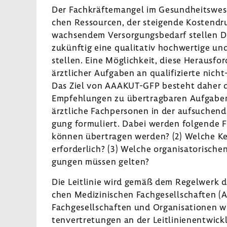
Der Fach­kräf­te­mangel im Gesund­heits­wes
chen Ressourcen, der stei­gende Kosten­dru
wach­sendem Versor­gungs­be­darf stellen D
zukünftig eine quali­tativ hoch­wer­tige und
stellen. Eine Möglich­keit, diese Heraus­for­
ärzt­li­cher Aufgaben an quali­fi­zierte nicht
Das Ziel von AAAKUT-​GFP besteht daher dar
Empfeh­lungen zu über­trag­baren Aufgaben
ärzt­liche Fach­per­sonen in der aufsu­chen
gung formu­liert. Dabei werden folgende Fr
können über­tragen werden? (2) Welche Ken
erfor­der­lich? (3) Welche orga­ni­sa­to­ri­sc
gungen müssen gelten?
Die Leit­linie wird gemäß dem Regel­werk der
chen Medi­zi­ni­schen Fach­ge­sell­schaften
Fach­ge­sell­schaften und Orga­ni­sa­tionen
ten­ver­tre­tungen an der Leit­li­ni­en­ent­