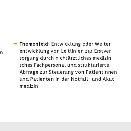
Themen­feld:
Entwick­lung oder Weiter­
ent­wick­lung von Leit­li­nien zur Erst­ver­
en
sor­gung durch nicht­ärzt­li­ches medi­zi­ni­
sches Fach­per­sonal und struk­tu­rierte
Abfrage zur Steue­rung von Pati­en­tinnen
und Pati­enten in der Notfall-​ und Akut­
me­dizin