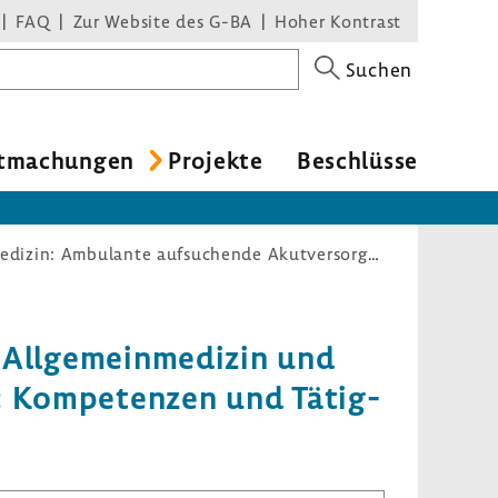
FAQ
Zur Website des G-BA
Hoher Kontrast
Suchen
t­ma­chungen
Projekte
Beschlüsse
AAAKUT-GFP – S3-Leitlinie der Deutschen Gesellschaft für Allgemeinmedizin und Familienmedizin: Ambulante aufsuchende Akutversorgung: Kompetenzen und Tätigkeiten nichtärztlicher Gesundheitsfachpersonen
 Allge­mein­me­dizin und
ng: Kompe­tenzen und Tätig­