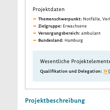
Projekt­daten
Themen­schwer­punkt:
Notfälle, Ver
Ziel­gruppe:
Erwach­sene
Versor­gungs­be­reich:
ambu­lant
Bundes­land:
Hamburg
Wesent­liche Projekt­ele­ment
Quali­fi­ka­tion und Dele­ga­tion:
D
Projekt­be­schrei­bung