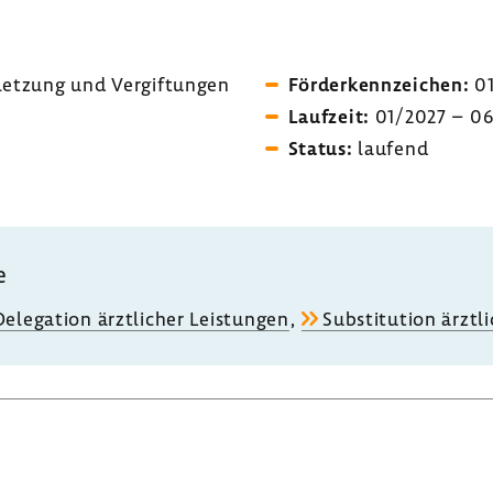
let­zung und Vergif­tungen
Förder­kenn­zei­chen:
01
Lauf­zeit:
01/2027 – 0
Status:
laufend
e
ele­ga­tion ärzt­li­cher Leis­tungen
,
Substi­tu­tion ärzt­l