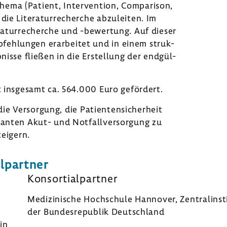
ema (Patient, Inter­ven­tion, Compa­rison,
ie Lite­ra­tur­re­cherche abzu­leiten. Im
­ra­tur­re­cherche und -​bewertung. Auf dieser
feh­lungen erar­beitet und in einem struk­
­nisse fließen in die Erstel­lung der endgül­
t insge­samt ca. 564.000 Euro geför­dert.
die Versor­gung, die Pati­en­ten­si­cher­heit
­lanten Akut- und Notfall­ver­sor­gung zu
ei­gern.
l­partner
Konsor­ti­al­partner
Medi­zi­ni­sche Hoch­schule Hannover, Zentral­in­st
der Bundes­re­pu­blik Deutsch­land
zin