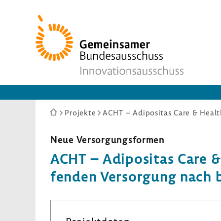
Zur
Startseite
Sie
Projekte
sind
hier:
Neue Versor­gungs­formen
ACHT – Adipo­sitas Care & 
fenden Versor­gung nach b