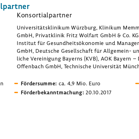
l­partner
Konsor­ti­al­partner
Univer­si­täts­kli­nikum Würz­burg, Klinikum Me
GmbH, Privat­klinik Fritz Wolfart GmbH & Co. K
Institut für Gesund­heits­öko­nomie und Manage
GmbH, Deut­sche Gesell­schaft für Allgemein-​ und
liche Verei­ni­gung Bayerns (KVB), AOK Bayern – 
Offen­bach GmbH, Tech­ni­sche Univer­sität Münc
en
Förder­summe:
ca. 4,9 Mio. Euro
Förder­be­kannt­ma­chung:
20.10.2017