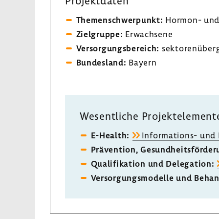
Projekt­daten
Themen­schwer­punkt:
Hormon- und S
Ziel­gruppe:
Erwach­sene
Versor­gungs­be­reich:
sekto­ren­über­
Bundes­land:
Bayern
Wesent­liche Projekt­ele­ment
E-​Health:
Informations-​ und K
Präven­tion, Gesund­heits­för­de­
Quali­fi­ka­tion und Dele­ga­tion:
Versor­gungs­mo­delle und Behan