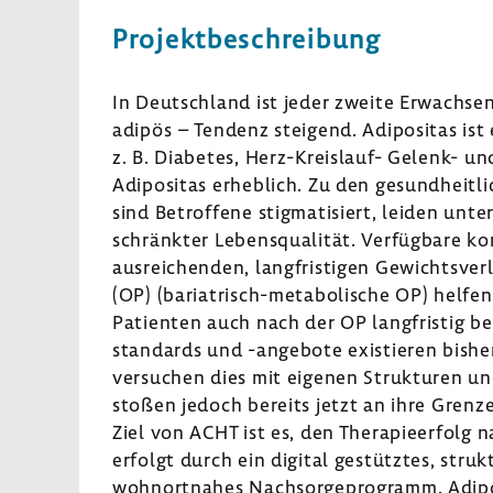
Projekt­be­schrei­bung
In Deutsch­land ist jeder zweite Erwach­sen
adipös – Tendenz stei­gend. Adipo­sitas ist 
z. B. Diabetes, Herz-​Kreislauf- Gelenk- un
Adipo­sitas erheb­lich. Zu den gesund­heit­l
sind Betrof­fene stig­ma­ti­siert, leiden un
schränkter Lebens­qua­lität. Verfüg­bare ko
ausrei­chenden, lang­fris­tigen Gewichts­ver
(OP) (bariatrisch-​metabolische OP) helfe
Pati­enten auch nach der OP lang­fristig 
stan­dards und -​angebote exis­tieren bishe
versu­chen dies mit eigenen Struk­turen u
stoßen jedoch bereits jetzt an ihre Grenz
Ziel von ACHT ist es, den Thera­pie­er­folg n
erfolgt durch ein digital gestütztes, struk­t
wohn­ort­nahes Nach­sor­ge­pro­gramm. Adipo