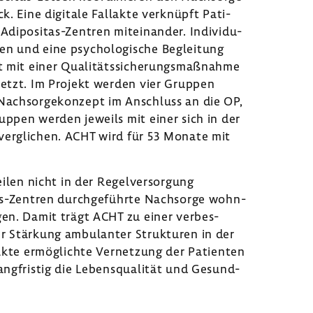
k. Eine digi­tale Fall­akte verknüpft Pati­
Adipositas-​Zentren mitein­ander. Indi­vi­du­
gen und eine psycho­lo­gi­sche Beglei­tung
 mit einer Quali­täts­si­che­rungs­maß­nahme
vernetzt. Im Projekt werden vier Gruppen
-​Nachsorgekonzept im Anschluss an die OP,
ppen werden jeweils mit einer sich in der
 vergli­chen. ACHT wird für 53 Monate mit
ilen nicht in der Regel­ver­sor­gung
as-​Zentren durch­ge­führte Nach­sorge wohn­
lgen. Damit trägt ACHT zu einer verbes­
er Stär­kung ambu­lanter Struk­turen in der
­akte ermög­lichte Vernet­zung der Pati­enten
ang­fristig die Lebens­qua­lität und Gesund­