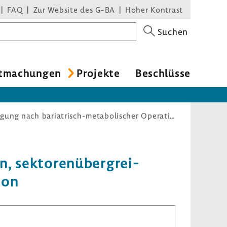
FAQ
Zur Website des G-BA
Hoher Kontrast
Suchen
t­ma­chungen
Projekte
Beschlüsse
ACHT – Adipositas Care & Health Therapy zur strukturierten, sektorenübergreifenden Versorgung nach bariatrisch-metabolischer Operation
, sekto­ren­über­grei­
ion