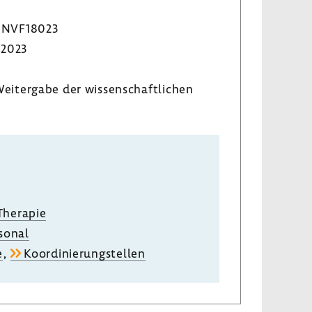
NVF18023
/2023
eiter­gabe der wissen­schaft­li­chen
 Therapie
­sonal
e
,
Koor­di­nie­rungstellen