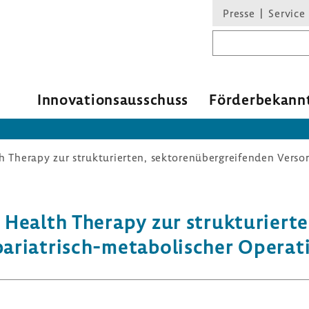
Presse
Service
Suchbegriff
Inno­va­ti­ons­aus­schuss
Förder­be­kann
Health Therapy zur struk­tu­rierten
ariatrisch-​metabolischer Opera­t