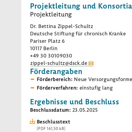
Projekt­lei­tung und Konsor­ti­a
Projekt­lei­tung
Dr. Bettina Zippel-​Schultz
Deut­sche Stif­tung für chro­nisch Kranke
Pariser Platz 6
10117 Berlin
+49 30 30109030
zippel-​schultz@dsck.de
Förder­an­gaben
Förder­be­reich:
Neue Versor­gungs­form
Förder­ver­fahren:
einstufig lang
Ergeb­nisse und Beschluss
Beschluss­datum:
23.05.2025
Beschluss­text
(PDF 161,50 kB)