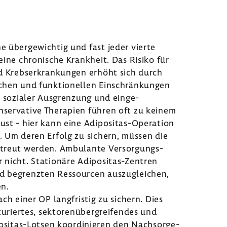
e über­ge­wichtig und fast jeder vierte
eine chro­ni­sche Krank­heit. Das Risiko für
d Krebs­er­kran­kungen erhöht sich durch
i­chen und funk­tio­nellen Einschrän­kungen
ter sozialer Ausgren­zung und einge­
nser­va­tive Thera­pien führen oft zu keinem
­lust - hier kann eine Adipositas-​Operation
n. Um deren Erfolg zu sichern, müssen die
betreut werden. Ambu­lante Versor­gungs­
r nicht. Statio­näre Adipositas-​Zentren
nd begrenzten Ressourcen auszu­glei­chen,
en.
ach einer OP lang­fristig zu sichern. Dies
u­riertes, sekto­ren­über­grei­fendes und
sitas-​Lotsen koor­di­nieren den Nach­sor­ge­