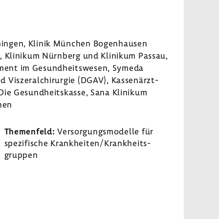
mmingen, Klinik München Bogen­hausen
G, Klinikum Nürn­berg und Klinikum Passau,
­ment im Gesund­heits­wesen, Symeda
 Visze­ral­chir­urgie (DGAV), Kassen­ärzt­
Die Gesund­heits­kasse, Sana Klinikum
hen
Themen­feld:
Versor­gungs­mo­delle für
spezi­fi­sche Krank­heiten/Krank­heits­
gruppen