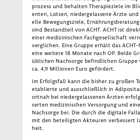
pro­zess und behalten Thera­pie­ziele im Blic
enten, Lotsen, nieder­ge­las­sene Ärzte und 
elle Bewe­gungs­ziele, Ernäh­rungs­be­ra­tun
sind Bestand­teil von ACHT. ACHT ist direkt
einer medi­zi­ni­schen Fach­ge­sell­schaft 
vergli­chen. Eine Gruppe erhält das ACHT
eine weitere 18 Monate nach OP. Beide Gru
übli­chen Nach­sorge befind­li­chen Gruppe
ca. 4,9 Millionen Euro geför­dert.
Im Erfolgs­fall kann die bisher zu großen Te
etablierte und ausschließ­lich in Adiposit
ortnah bei nieder­ge­las­senen Ärzten erfo
serten medi­zi­ni­schen Versor­gung und ein
Nach­sorge bei. Die durch die digi­tale Fall
mit den betei­ligten Akteuren verbes­sert l
heit.