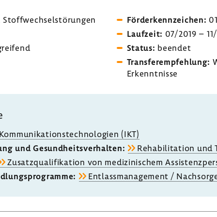
toff­wech­sel­stö­rungen
Förder­kenn­zei­chen:
01
Lauf­zeit:
07/2019 – 11
grei­fend
Status:
beendet
Trans­fer­emp­feh­lung:
W
Erkennt­nisse
e
ommu­ni­ka­ti­ons­tech­no­lo­gien (IKT)
rung und Gesund­heits­ver­halten:
Reha­bi­li­ta­tion und
Zusatz­qua­li­fi­ka­tion von medi­zi­ni­schem Assis­tenz­per
d­lungs­pro­gramme:
Entlass­ma­nage­ment / Nach­sorg