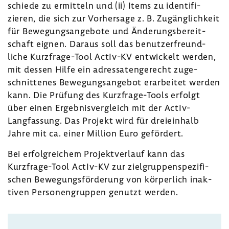
schiede zu ermit­teln und (ii) Items zu iden­ti­fi­
zieren, die sich zur Vorher­sage z. B. Zugäng­lich­keit
für Bewe­gungs­an­ge­bote und Ände­rungs­be­reit­
schaft eignen. Daraus soll das benut­zer­freund­
liche Kurzfrage-​Tool ActIv-​KV entwi­ckelt werden,
mit dessen Hilfe ein adres­sa­ten­ge­recht zuge­
schnit­tenes Bewe­gungs­an­gebot erar­beitet werden
kann. Die Prüfung des Kurzfrage-​Tools erfolgt
über einen Ergeb­nis­ver­gleich mit der ActIv-​
Langfassung. Das Projekt wird für drei­ein­halb
Jahre mit ca. einer Million Euro geför­dert.
Bei erfolg­rei­chem Projekt­ver­lauf kann das
Kurzfrage-​Tool ActIv-​KV zur ziel­grup­pen­spe­zi­fi­
schen Bewe­gungs­för­de­rung von körper­lich inak­
tiven Perso­nen­gruppen genutzt werden.