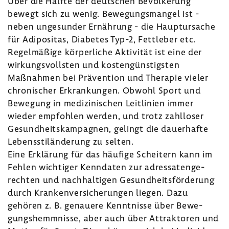
Über die Hälfte der deut­schen Bevöl­ke­rung
bewegt sich zu wenig. Bewe­gungs­mangel ist -
neben unge­sunder Ernäh­rung - die Haupt­ur­sache
für Adipo­sitas, Diabetes Typ-2, Fett­leber etc.
Regel­mä­ßige körper­liche Akti­vität ist eine der
wirkungs­vollsten und kosten­güns­tigsten
Maßnahmen bei Präven­tion und Therapie vieler
chro­ni­scher Erkran­kungen. Obwohl Sport und
Bewe­gung in medi­zi­ni­schen Leit­li­nien immer
wieder empfohlen werden, und trotz zahl­loser
Gesund­heits­kam­pa­gnen, gelingt die dauer­hafte
Lebens­stil­än­de­rung zu selten.
Eine Erklä­rung für das häufige Schei­tern kann im
Fehlen wich­tiger Kenn­daten zur adres­sa­ten­ge­
rechten und nach­hal­tigen Gesund­heits­för­de­rung
durch Kran­ken­ver­si­che­rungen liegen. Dazu
gehören z. B. genauere Kennt­nisse über Bewe­
gungs­hemm­nisse, aber auch über Attrak­toren und