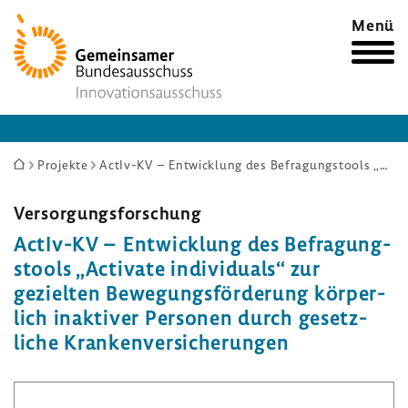
Zur
Menü
Startseite
Sie
Projekte
ActIv-KV – Entwicklung des Befragungstools „Activate individuals“ zur gezielten Bewegungsförderung körperlich inaktiver Personen durch gesetzliche Krankenversicherungen
sind
hier:
Versor­gungs­for­schung
ActIv-​KV – Entwick­lung des Befra­gung­
s­tools „Acti­vate indi­vi­duals“ zur
gezielten Bewe­gungs­för­de­rung körper­
lich inak­tiver Personen durch gesetz­
liche Kran­ken­ver­si­che­rungen