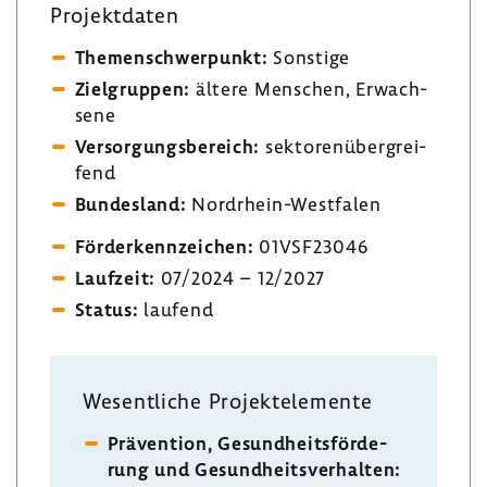
Projekt­daten
Themen­schwer­punkt:
Sons­tige
Ziel­gruppen:
ältere Menschen, Erwach­
sene
Versor­gungs­be­reich:
sekto­ren­über­grei­
fend
Bundes­land:
Nordrhein-​Westfalen
Förder­kenn­zei­chen:
01VSF23046
Lauf­zeit:
07/2024 – 12/2027
Status:
laufend
Wesent­liche Projekt­ele­mente
Präven­tion, Gesund­heits­för­de­
rung und Gesund­heits­ver­halten: