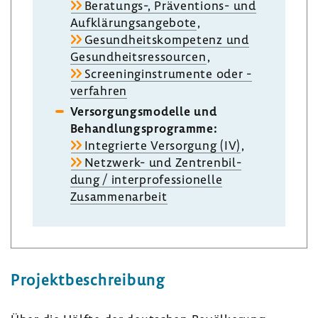
Beratungs-​, Präventions-​ und
Aufklä­rungs­an­ge­bote
,
Gesund­heits­kom­pe­tenz und
Gesund­heits­res­sourcen
,
Scree­nin­g­in­stru­mente oder -​
verfahren
Versor­gungs­mo­delle und
Behand­lungs­pro­gramme:
Inte­grierte Versor­gung (IV)
,
Netzwerk-​ und Zentren­bil­
dung / inter­pro­fes­sio­nelle
Zusam­men­ar­beit
Projekt­be­schrei­bung