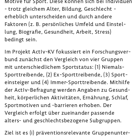
Motive für Sport. Diese können sich bei Indi­vi­duen
- trotz glei­chem Alter, Bildung, Geschlecht -
erheb­lich unter­scheiden und durch andere
Faktoren (z. B. persön­li­ches Umfeld und Einstel­
lung, Biografie, Gesund­heit, Arbeit, Stress)
bedingt sein.
Im Projekt ActIv-​KV fokus­siert ein Forschungs­ver­
bund zunächst den Vergleich von vier Gruppen
mit unter­schied­li­chem Sport­status: (1) Niemals-​
Sporttreibende, (2) Ex-​Sporttreibende, (3) Sport­
ein­steiger und (4) Immer-​Sporttreibende. Mithilfe
der ActIv-​Befragung werden Angaben zu Gesund­
heit, körper­li­chen Akti­vi­täten, Ernäh­rung, Schlaf,
Sport­mo­tiven und -​barrieren erhoben. Der
Vergleich erfolgt über zuein­ander passende
alters- und geschlechts­be­zo­gene Subgruppen.
Ziel ist es (i) präven­ti­ons­re­le­vante Grup­pen­un­ter­