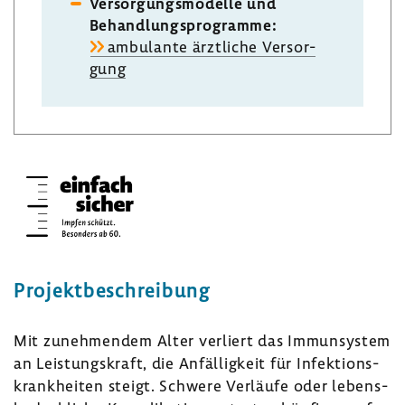
Versor­gungs­mo­delle und
Behand­lungs­pro­gramme:
ambu­lante ärzt­liche Versor­
gung
Projekt­be­schrei­bung
Mit zuneh­mendem Alter verliert das Immun­system
an Leis­tungs­kraft, die Anfäl­lig­keit für Infek­ti­ons­
krank­heiten steigt. Schwere Verläufe oder lebens­