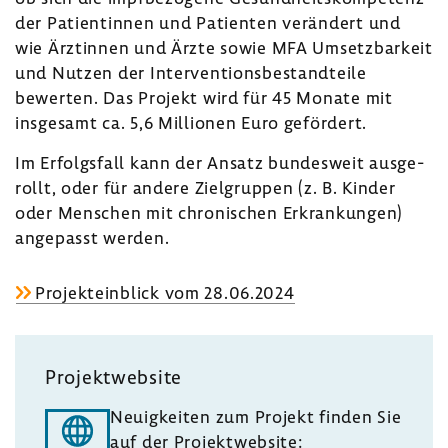
der Pati­en­tinnen und Pati­enten verän­dert und
wie Ärztinnen und Ärzte sowie MFA Umsetz­bar­keit
und Nutzen der Inter­ven­ti­ons­be­stand­teile
bewerten. Das Projekt wird für 45 Monate mit
insge­samt ca. 5,6 Millionen Euro geför­dert.
Im Erfolgs­fall kann der Ansatz bundes­weit ausge­
rollt, oder für andere Ziel­gruppen (z. B. Kinder
oder Menschen mit chro­ni­schen Erkran­kungen)
ange­passt werden.
Projekt­ein­blick vom 28.06.2024
Projekt­web­site
Neuig­keiten zum Projekt finden Sie
auf der Projekt­web­site: