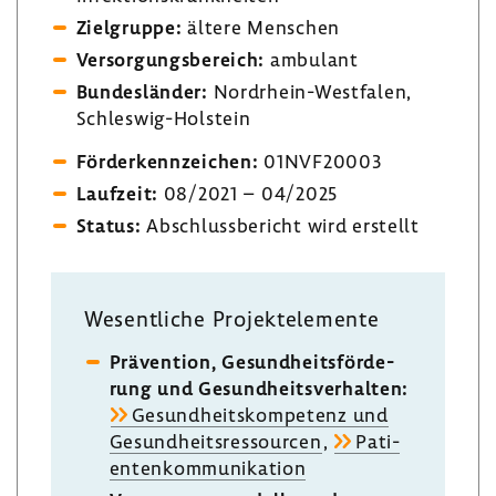
Ziel­gruppe:
ältere Menschen
Versor­gungs­be­reich:
ambu­lant
Bundes­länder:
Nordrhein-​Westfalen,
Schleswig-​Holstein
Förder­kenn­zei­chen:
01NVF20003
Lauf­zeit:
08/2021 – 04/2025
Status:
Abschluss­be­richt wird erstellt
Wesent­liche Projekt­ele­mente
Präven­tion, Gesund­heits­för­de­
rung und Gesund­heits­ver­halten:
Gesund­heits­kom­pe­tenz und
Gesund­heits­res­sourcen
,
Pati­
en­ten­kom­mu­ni­ka­tion