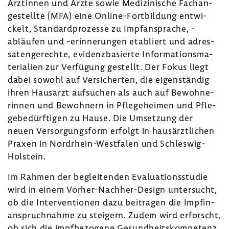
Ärztinnen und Ärzte sowie Medi­zi­ni­sche Fach­an­
ge­stellte (MFA) eine Online-​Fortbildung entwi­
ckelt, Stan­dard­pro­zesse zu Impf­an­sprache, -​
abläufen und -​erinnerungen etabliert und adres­
sa­ten­ge­rechte, evidenz­ba­sierte Infor­ma­ti­ons­ma­
te­ria­lien zur Verfü­gung gestellt. Der Fokus liegt
dabei sowohl auf Versi­cherten, die eigen­ständig
ihren Haus­arzt aufsu­chen als auch auf Bewoh­ne­
rinnen und Bewoh­nern in Pfle­ge­heimen und Pfle­
ge­be­dürf­tigen zu Hause. Die Umset­zung der
neuen Versor­gungs­form erfolgt in haus­ärzt­li­chen
Praxen in Nordrhein-​Westfalen und Schleswig-​
Holstein.
Im Rahmen der beglei­tenden Evalua­ti­ons­studie
wird in einem Vorher-​Nachher-Design unter­sucht,
ob die Inter­ven­tionen dazu beitragen die Impfin­
an­spruch­nahme zu stei­gern. Zudem wird erforscht,
ob sich die impf­be­zo­gene Gesund­heits­kom­pe­tenz