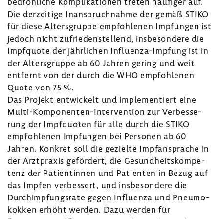
be­droh­liche Kompli­ka­tionen treten häufiger auf.
Die derzei­tige Inan­spruch­nahme der gemäß STIKO
für diese Alters­gruppe empfoh­lenen Impfungen ist
jedoch nicht zufrie­den­stel­lend, insbe­son­dere die
Impf­quote der jähr­li­chen Influenza-​Impfung ist in
der Alters­gruppe ab 60 Jahren gering und weit
entfernt von der durch die WHO empfoh­lenen
Quote von 75 %.
Das Projekt entwi­ckelt und imple­men­tiert eine
Multi-​Komponenten-Intervention zur Verbes­se­
rung der Impf­quoten für alle durch die STIKO
empfoh­lenen Impfungen bei Personen ab 60
Jahren. Konkret soll die gezielte Impf­an­sprache in
der Arzt­praxis geför­dert, die Gesund­heits­kom­pe­
tenz der Pati­en­tinnen und Pati­enten in Bezug auf
das Impfen verbes­sert, und insbe­son­dere die
Durch­imp­fungs­rate gegen Influ­enza und Pneu­mo­
kokken erhöht werden. Dazu werden für