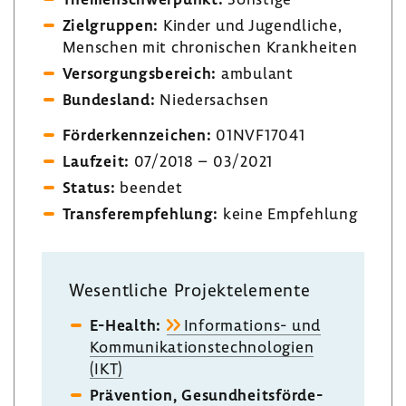
Ziel­gruppen:
Kinder und Jugend­liche,
Menschen mit chro­ni­schen Krank­heiten
Versor­gungs­be­reich:
ambu­lant
Bundes­land:
Nieder­sachsen
Förder­kenn­zei­chen:
01NVF17041
Lauf­zeit:
07/2018 – 03/2021
Status:
beendet
Trans­fer­emp­feh­lung:
keine Empfeh­lung
Wesent­liche Projekt­ele­mente
E-​Health:
Informations-​ und
Kommu­ni­ka­ti­ons­tech­no­lo­gien
(IKT)
Präven­tion, Gesund­heits­för­de­