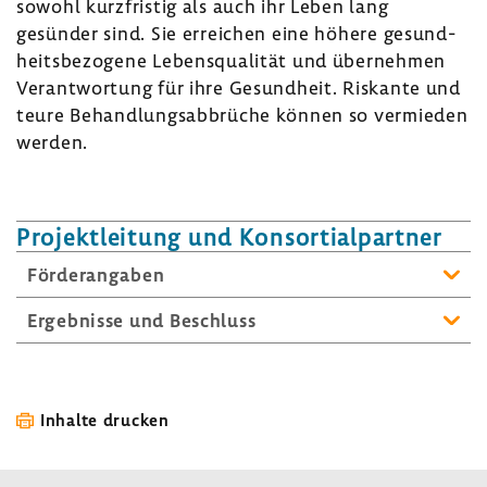
sowohl kurz­fristig als auch ihr Leben lang
gesünder sind. Sie errei­chen eine höhere gesund­
heits­be­zo­gene Lebens­qua­lität und über­nehmen
Verant­wor­tung für ihre Gesund­heit. Riskante und
teure Behand­lungs­ab­brüche können so vermieden
werden.
Projekt­lei­tung und Konsor­ti­al­partner
Förder­an­gaben
Ergeb­nisse und Beschluss
Inhalte drucken