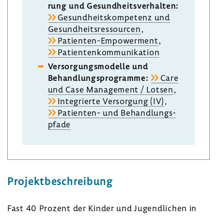
rung und Gesund­heits­ver­halten:
Gesund­heits­kom­pe­tenz und
Gesund­heits­res­sourcen
,
Patienten-​Empowerment
,
Pati­en­ten­kom­mu­ni­ka­tion
Versor­gungs­mo­delle und
Behand­lungs­pro­gramme:
Care
und Case Manage­ment / Lotsen
,
Inte­grierte Versor­gung (IV)
,
Patienten-​ und Behand­lungs­
pfade
Projekt­be­schrei­bung
Fast 40 Prozent der Kinder und Jugend­li­chen in