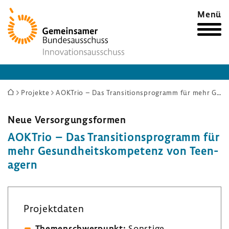
Zur
Menü
Startseite
Sie
Projekte
AOKTrio – Das Transitionsprogramm für mehr Gesundheitskompetenz von Teenagern
sind
hier:
Neue Versor­gungs­formen
AOKTrio – Das Tran­si­ti­ons­pro­gramm für
mehr Gesund­heits­kom­pe­tenz von Teen­
agern
Projekt­daten
Themen­schwer­punkt:
Sons­tige