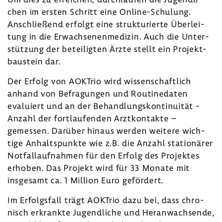
chen im ersten Schritt eine Online-​Schulung.
Anschlie­ßend erfolgt eine struk­tu­rierte Über­lei­
tung in die Erwach­se­nen­me­dizin. Auch die Unter­
stüt­zung der betei­ligten Ärzte stellt ein Projekt­
bau­stein dar.
Der Erfolg von AOKTrio wird wissen­schaft­lich
anhand von Befra­gungen und Routi­ne­daten
evalu­iert und an der Behand­lungs­kon­ti­nuität -
Anzahl der fort­lau­fenden Arzt­kon­takte –
gemessen. Darüber hinaus werden weitere wich­
tige Anhalts­punkte wie z.B. die Anzahl statio­närer
Notfall­auf­nahmen für den Erfolg des Projektes
erhoben. Das Projekt wird für 33 Monate mit
insge­samt ca. 1 Million Euro geför­dert.
Im Erfolgs­fall trägt AOKTrio dazu bei, dass chro­
nisch erkrankte Jugend­liche und Heran­wach­sende,