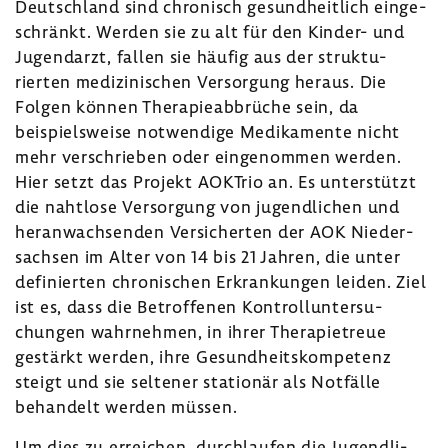
Deutsch­land sind chro­nisch gesund­heit­lich einge­
schränkt. Werden sie zu alt für den Kinder- und
Jugend­arzt, fallen sie häufig aus der struk­tu­
rierten medi­zi­ni­schen Versor­gung heraus. Die
Folgen können Thera­pie­ab­brüche sein, da
beispiels­weise notwen­dige Medi­ka­mente nicht
mehr verschrieben oder einge­nommen werden.
Hier setzt das Projekt AOKTrio an. Es unter­stützt
die naht­lose Versor­gung von jugend­li­chen und
heran­wach­senden Versi­cherten der AOK Nieder­
sachsen im Alter von 14 bis 21 Jahren, die unter
defi­nierten chro­ni­schen Erkran­kungen leiden. Ziel
ist es, dass die Betrof­fenen Kontroll­un­ter­su­
chungen wahr­nehmen, in ihrer Thera­pie­treue
gestärkt werden, ihre Gesund­heits­kom­pe­tenz
steigt und sie seltener stationär als Notfälle
behan­delt werden müssen.
Um dies zu errei­chen, durch­laufen die Jugend­li­