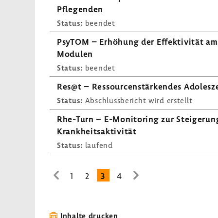
Pfle­genden
Status:
beendet
PsyTOM – Erhö­hung der Effek­ti­vität am
Modulen
Status:
beendet
Res@t – Ressour­cen­stär­kendes Adolesze
Status:
Abschluss­be­richt wird erstellt
Rhe-​Turn – E-​Monitoring zur Stei­ge­run
Krank­heits­ak­ti­vität
Status:
laufend
1
2
3
4
zur
zur
vorhe­
nächsten
rigen
Seite
Seite
Inhalte drucken