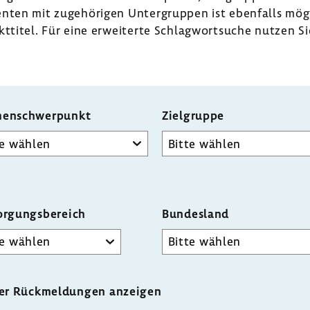
menten mit zuge­hö­rigen Unter­gruppen ist eben­falls mög
t­titel. Für eine erwei­terte Schlag­wort­suche nutzen Si
enschwerpunkt
Zielgruppe
orgungsbereich
Bundesland
der Rückmeldungen anzeigen