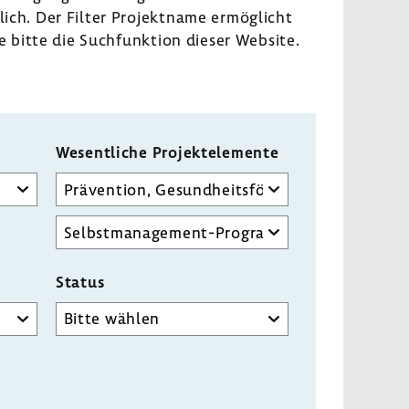
lich. Der Filter Projekt­name ermög­licht
e bitte die Such­funk­tion dieser Website.
Wesent­liche Projekt­ele­mente
Wesentliche
Projektelemente
Detailauswahl
wesentliches
Projektelement
Status
Status