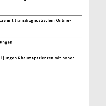
e mit trans­dia­gnos­ti­schen Online-​
örungen
bei jungen Rheu­ma­pa­ti­enten mit hoher