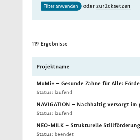
oder
zurück­setzen
Filter anwenden
119 Ergeb­nisse
Projekt­name
MuMi+ – Gesunde Zähne für Alle: Förde­r
Status:
laufend
NAVI­GA­TION – Nach­haltig versorgt im 
Status:
laufend
NEO-​MILK – Struk­tu­relle Still­för­de­
Status:
beendet