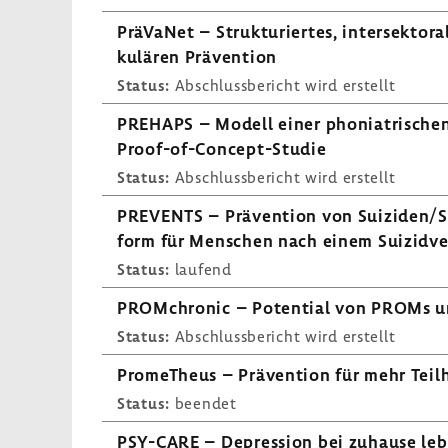
PräVaNet – Struk­tu­riertes, inter­sek­tora
ku­lären Präven­tion
Status:
Abschluss­be­richt wird erstellt
PREHAPS – Modell einer phonia­tri­schen 
Proof-​of-Concept-Studie
Status:
Abschluss­be­richt wird erstellt
PREVENTS – Präven­tion von Suiziden/Suiz
form für Menschen nach einem Suizid­ve
Status:
laufend
PROM­chronic – Poten­tial von PROMs und
Status:
Abschluss­be­richt wird erstellt
Prome­Theus – Präven­tion für mehr Teil­
Status:
beendet
PSY-​CARE – Depres­sion bei zuhause lebe