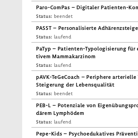
Paro-​ComPas – Digi­taler Patienten-​Ko
Status:
beendet
PASST – Perso­na­li­sierte Adhä­renz­stei­g
Status:
laufend
PaTyp – Patienten-​Typologisierung für e
tivem Mamma­kar­zinom
Status:
laufend
pAVK-​TeGeCoach – Peri­phere arte­ri­elle
Stei­ge­rung der Lebens­qua­lität
Status:
beendet
PEB-L – Poten­ziale von Eigen­übungs­pr
därem Lymphödem
Status:
laufend
Pepe-​Kids – Psycho­e­du­ka­tives Präven­t