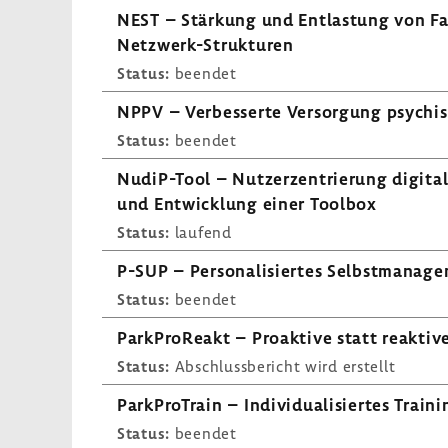
NEST – Stär­kung und Entlas­tung von Fam
Netzwerk-​Strukturen
Status:
beendet
NPPV – Verbes­serte Versor­gung psychi­s
Status:
beendet
NudiP-​Tool – Nutzer­zen­trie­rung digi­t
und Entwick­lung einer Toolbox
Status:
laufend
P-SUP – Perso­na­li­siertes Selbst­ma­nag
Status:
beendet
Park­Pro­Reakt – Proak­tive statt reak­t
Status:
Abschluss­be­richt wird erstellt
Park­Pro­Train – Indi­vi­dua­li­siertes Tra
Status:
beendet