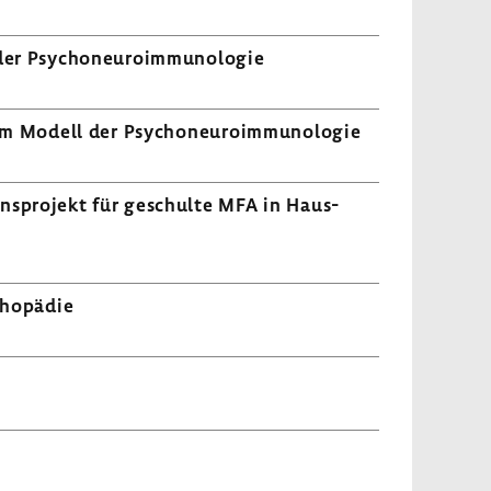
er Psycho­neu­ro­im­mu­no­logie
em Modell der Psycho­neu­ro­im­mu­no­logie
ons­pro­jekt für geschulte MFA in Haus­
ho­pädie