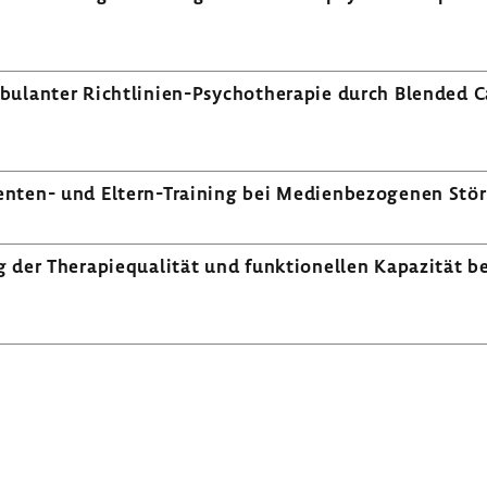
bu­lanter Richtlinien-​Psychotherapie durch Blended Car
nten-​ und Eltern-​Training bei Medi­en­be­zo­genen St
g der Thera­pie­qua­lität und funk­tio­nellen Kapa­zität 