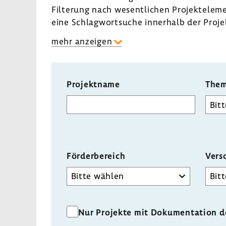
Filte­rung nach wesent­li­chen Projekt­ele­
eine Schlag­wort­suche inner­halb der Projek
mehr anzeigen
Projektname
Them
Förder­be­reich
Vers
Förderbereich
Nur Projekte mit Dokumentation 