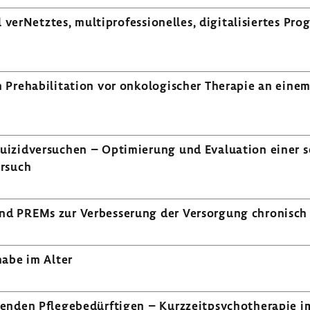
l verNetztes, multi­pro­fes­sio­nelles, digi­ta­li­siertes 
Preha­bi­li­ta­tion vor onko­lo­gi­scher Therapie an ei
id­ver­su­chen – Opti­mie­rung und Evalua­tion einer se
r­such
 PREMs zur Verbes­se­rung der Versor­gung chro­nisch 
habe im Alter
nden Pfle­ge­be­dürf­tigen – Kurz­zeit­psy­cho­the­rapie