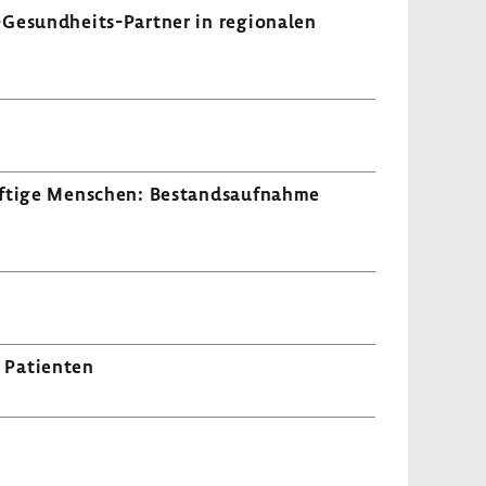
-​Gesundheits-Partner in regio­nalen
dürf­tige Menschen: Bestands­auf­nahme
 Pati­enten