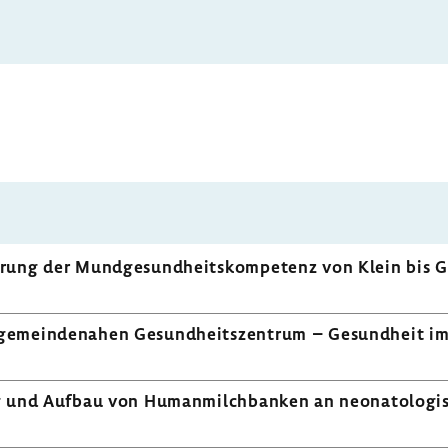
ung der Mund­ge­sund­heits­kom­pe­tenz von Klein bis 
gemein­de­nahen Gesund­heits­zen­trum – Gesund­heit 
rung und Aufbau von Human­milch­banken an neona­to­lo­gi