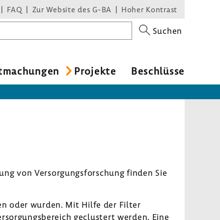
FAQ
Zur Website des G-BA
Hoher Kontrast
Suchen
t­ma­chungen
Projekte
Beschlüsse
ung von Versor­gungs­for­schung finden Sie
den oder wurden. Mit Hilfe der Filter
sor­gungs­be­reich geclus­tert werden. Eine