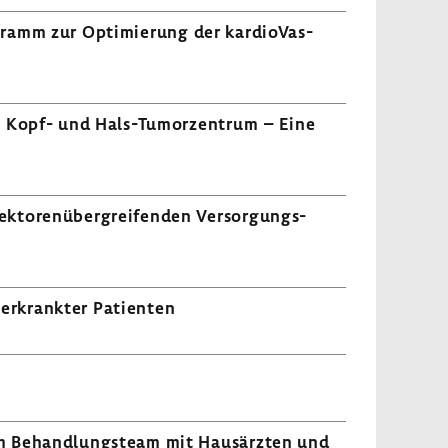
Programm zur Opti­mie­rung der kardio­Vas­
nem Kopf- und Hals-​Tumorzentrum – Eine
kto­ren­über­grei­fenden Versor­gungs­
erkrankter Pati­enten
 im Behand­lungs­team mit Haus­ärzten und