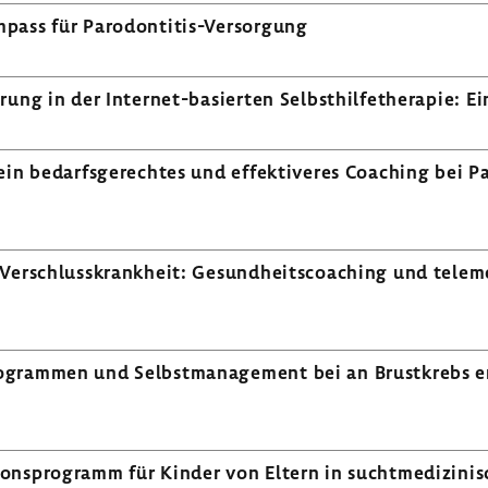
mpass für Parodontitis-​Versorgung
e­rung in der Internet-​basierten Selbst­hil­fe­the­rapie:
in bedarfs­ge­rechtes und effek­ti­veres Coaching bei Pa
 Verschluss­krank­heit: Gesund­heits­coa­ching und tele­m
o­grammen und Selbst­ma­nage­ment bei an Brust­krebs 
i­ons­pro­gramm für Kinder von Eltern in sucht­me­di­zi­ni