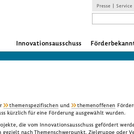
Presse
Service
Suchbegriff
Inno­va­ti­ons­aus­schuss
Förder­be­kann
r
themen­spe­zi­fi­schen
und
themen­of­fenen
Förde­r
huss kürz­lich für eine Förde­rung ausge­wählt wurden.
rojekte, die vom Inno­va­ti­ons­aus­schuss geför­dert wer
gezielt nach Themen­schwer­punkt, Ziel­gruppe oder Ver