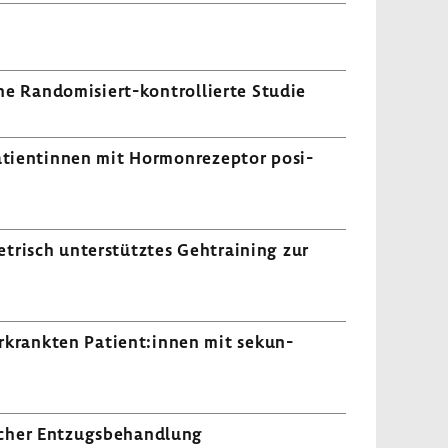
 Eine Randomisiert-​kontrollierte Studie
ti­en­tinnen mit Hormon­re­zeptor posi­
e­trisch unter­stütztes Gehtrai­ning zur
erkrankten Patient:innen mit sekun­
­scher Entzugs­be­hand­lung