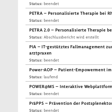
Status:
beendet
PETRA – Perso­na­li­sierte Therapie bei R
Status:
beendet
PETRA 2.0 – Perso­na­li­sierte Therapie b
Status:
Abschluss­be­richt wird erstellt
PIA – IT-​gestütztes Fall­ma­nage­ment zu
arzt­praxen
Status:
beendet
Power-​AOP – Patient-​Empowerment im 
Status:
laufend
POWER@MS – Inter­ak­tive Webplatt­form
Status:
beendet
PräPPS – Präven­tion der Postsplenektom
Status:
beendet