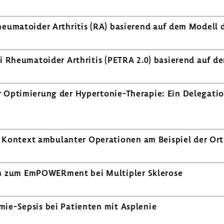
heu­ma­to­ider Arthritis (RA) basie­rend auf dem Modell d
ei Rheu­ma­to­ider Arthritis (PETRA 2.0) basie­rend auf d
r Opti­mie­rung der Hypertonie-​Therapie: Ein Dele­ga­ti­
Kontext ambu­lanter Opera­tionen am Beispiel der Ort
 zum EmPOWER­ment bei Multi­pler Skle­rose
ie-​Sepsis bei Pati­enten mit Asplenie