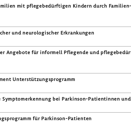
i­lien mit pfle­ge­be­dürf­tigen Kindern durch Familien
cher und neuro­lo­gi­scher Erkran­kungen
aler Ange­bote für infor­mell Pfle­gende und pfle­ge­be­
e­ment Unter­stüt­zungs­pro­gramm
ive Sympto­m­er­ken­nung bei Parkinson-​Patientinnen und
i­nings­pro­gramm für Parkinson-​Patienten