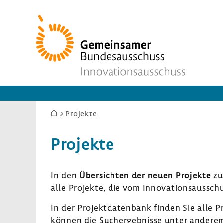
Zur
Startseite
Sie
Projekte
sind
hier:
Projekte
In den
Über­sichten der neuen Projekte
zu
alle Projekte, die vom Inno­va­ti­ons­aus­sc
In der Projekt­da­ten­bank finden Sie alle P
können die Such­ergeb­nisse unter anderem 