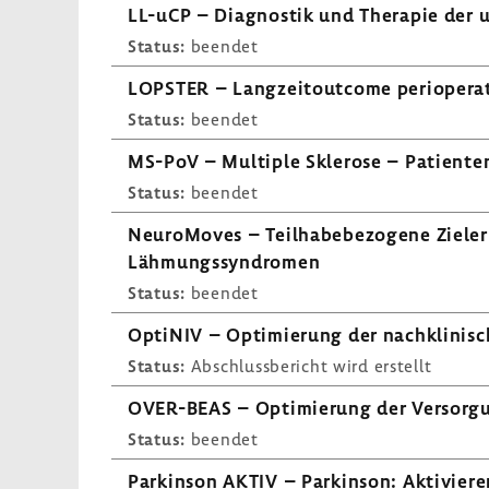
LL-uCP – Diagnostik und Therapie der unila
Status:
beendet
LOPSTER – Lang­zei­tout­come periope­ra­
Status:
beendet
MS-PoV – Multiple Skle­rose – Pati­en­ten
Status:
beendet
Neuro­Moves – Teil­ha­be­be­zo­gene Ziel­e
Lähmungs­syn­dromen
Status:
beendet
OptiNIV – Opti­mie­rung der nach­kli­ni­sch
Status:
Abschluss­be­richt wird erstellt
OVER-​BEAS – Opti­mie­rung der Versor­gun
Status:
beendet
Parkinson AKTIV – Parkinson: Akti­vie­re