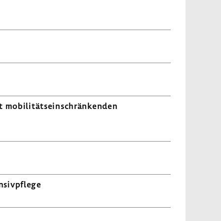
 mobi­li­täts­ein­schrän­kenden
­siv­pflege