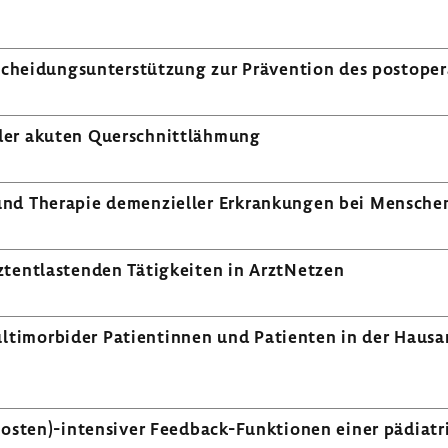
tschei­dungs­un­ter­stüt­zung zur Präven­tion des post­ope­r
er akuten Quer­schnitt­läh­mung
und Therapie demen­zi­eller Erkran­kungen bei Mensch
t­ent­las­tenden Tätig­keiten in Arzt­Netzen
ti­mor­bider Pati­en­tinnen und Pati­enten in der Haus­a
(kosten)-​intensiver Feedback-​Funktionen einer pädia­tr