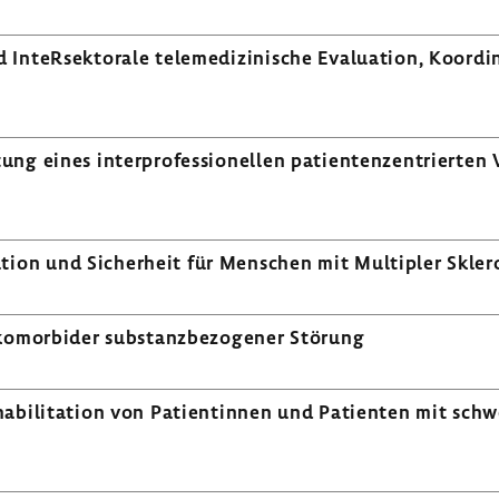
InteR­sek­to­rale tele­me­di­zi­ni­sche Evalua­tion, Koor­
g eines inter­pro­fes­sio­nellen pati­en­ten­zen­trierten
­tion und Sicher­heit für Menschen mit Multi­pler Skle­r
komor­bider substanz­be­zo­gener Störung
i­li­ta­tion von Pati­en­tinnen und Pati­enten mit schwe