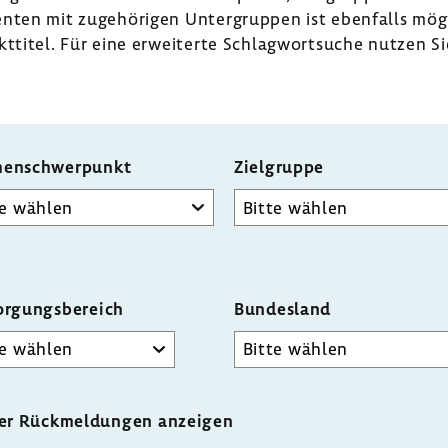
menten mit zuge­hö­rigen Unter­gruppen ist eben­falls mög
t­titel. Für eine erwei­terte Schlag­wort­suche nutzen Si
enschwerpunkt
Zielgruppe
orgungsbereich
Bundesland
der Rückmeldungen anzeigen