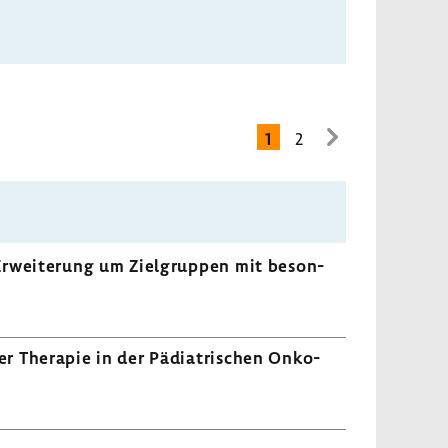
1
2
zur
nächsten
Seite
 Erwei­te­rung um Ziel­gruppen mit beson­
her Therapie in der Pädia­tri­schen Onko­