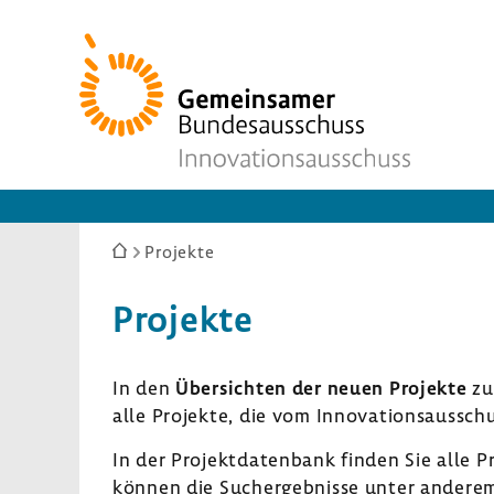
Zur
Startseite
Sie
Projekte
sind
hier:
Projekte
In den
Über­sichten der neuen Projekte
zu
alle Projekte, die vom Inno­va­ti­ons­aus­sc
In der Projekt­da­ten­bank finden Sie alle P
können die Such­ergeb­nisse unter anderem 