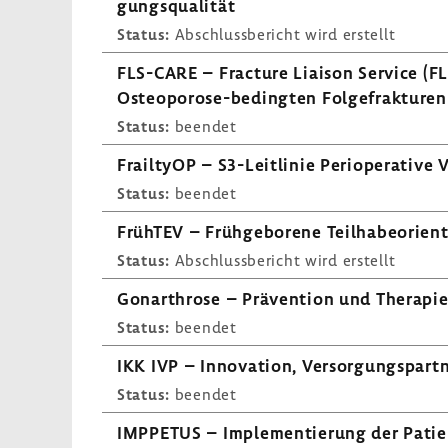
gungs­qua­lität
Status:
Abschluss­be­richt wird erstellt
FLS-​CARE – Frac­ture Liaison Service (FL
Osteoporose-​bedingten Folge­frak­turen
Status:
beendet
Frail­tyOP – S3-​Leitlinie Periope­ra­tiv
Status:
beendet
FrühTEV – Früh­ge­bo­rene Teil­ha­be­ori­en
Status:
Abschluss­be­richt wird erstellt
Gonar­throse – Präven­tion und Therapie
Status:
beendet
IKK IVP – Inno­va­tion, Versor­gungs­part
Status:
beendet
IMPPETUS – Imple­men­tie­rung der Pati­en