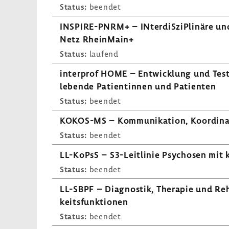
Status:
beendet
INSPIRE-​PNRM+ – INter­diS­zi­Pli­näre und 
Netz Rhein­Main+
Status:
laufend
inter­prof HOME – Entwick­lung und Testun
lebende Pati­en­tinnen und Pati­enten
Status:
beendet
KOKOS-​MS – Kommu­ni­ka­tion, Koor­di­na
Status:
beendet
LL-​KoPsS – S3-​Leitlinie Psychosen mit 
Status:
beendet
LL-SBPF – Diagnostik, Therapie und Reha­b
keits­funk­tionen
Status:
beendet