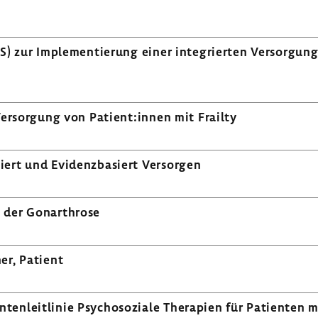
S) zur Imple­men­tie­rung einer inte­grierten Versor­gun
e Versor­gung von Patient:innen mit Frailty
­tiert und Evidenz­ba­siert Versorgen
 der Gonar­throse
ner, Patient
­ten­leit­linie Psycho­so­ziale Thera­pien für Pati­ente