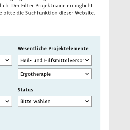
lich. Der Filter Projekt­name ermög­licht
e bitte die Such­funk­tion dieser Website.
Wesent­liche Projekt­ele­mente
Wesentliche
Projektelemente
Detailauswahl
wesentliches
Projektelement
Status
Status