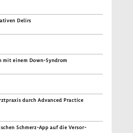
a­tiven Delirs
en mit einem Down-​Syndrom
rzt­praxis durch Advanced Prac­tice
i­schen Schmerz-​App auf die Versor­