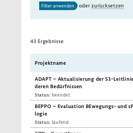
oder
zurück­setzen
Filter anwenden
43 Ergeb­nisse
Projekt­name
ADAPT – Aktua­li­sie­rung der S3-​Leitlin
deren Bedürf­nissen
Status:
beendet
BEPPO – Evalua­tion BEwegungs-​ und sPort
logie
Status:
laufend