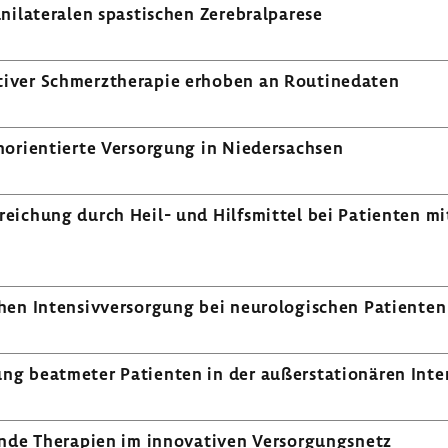
­te­ralen spas­ti­schen Zere­bral­pa­rese
tiver Schmerz­the­rapie erhoben an Routi­ne­daten
­ori­en­tierte Versor­gung in Nieder­sachsen
r­rei­chung durch Heil- und Hilfs­mittel bei Pati­enten mit
en Inten­siv­ver­sor­gung bei neuro­lo­gi­schen Pati­enten
g beatmeter Pati­enten in der außer­sta­tio­nären Inten
nde Thera­pien im inno­va­tiven Versor­gungs­netz