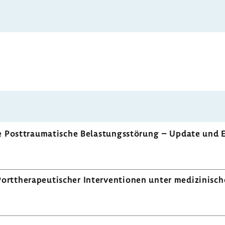
ie Post­trau­ma­ti­sche Belas­tungs­stö­rung – Update und
­the­ra­peu­ti­scher Inter­ven­tionen unter medi­zi­ni­sc