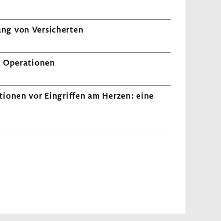
ung von Versi­cherten
en Opera­tionen
k­tionen vor Eingriffen am Herzen: eine