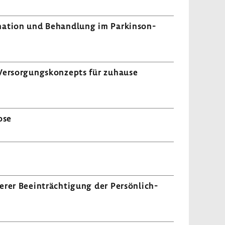
di­na­tion und Behand­lung im Parkin­son­
 Versor­gungs­kon­zepts für zuhause
ose
rer Beein­träch­ti­gung der Persön­lich­