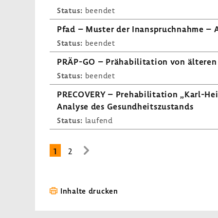
Status:
beendet
Pfad – Muster der Inan­spruch­nahme – An
Status:
beendet
PRÄP-GO – Präha­bi­li­ta­tion von älteren
Status:
beendet
PRECO­VERY – Preha­bi­li­ta­tion „Karl-​
Analyse des Gesund­heits­zu­stands
Status:
laufend
1
2
zur
nächsten
Seite
Inhalte drucken