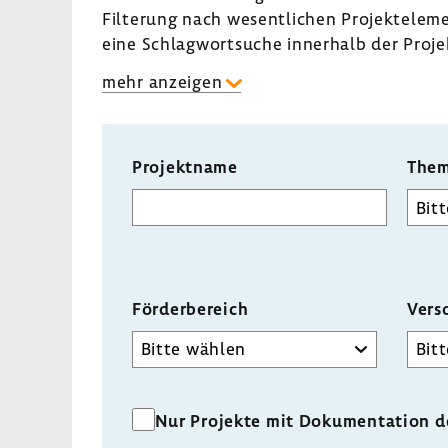
Filte­rung nach wesent­li­chen Projekt­ele­
eine Schlag­wort­suche inner­halb der Projek
mehr anzeigen
Projektname
Them
Förder­be­reich
Vers
Förderbereich
Nur Projekte mit Dokumentation 