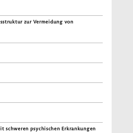
gs­struktur zur Vermei­dung von
n mit schweren psychi­schen Erkran­kungen