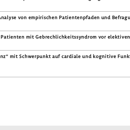
alyse von empi­ri­schen Pati­en­ten­pfaden und Befra­g
 Pati­enten mit Gebrech­lich­keits­syn­drom vor elek­tiv
Heinz“ mit Schwer­punkt auf cardiale und kogni­tive Fun