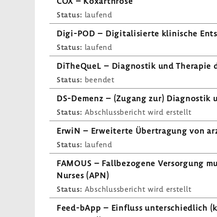
COX – Koxar­throse
Status:
laufend
Digi-​POD – Digi­ta­li­sierte klini­sche En
Status:
laufend
DiThe­QueL – Diagnostik und Therapie d
Status:
beendet
DS-​Demenz – (Zugang zur) Diagnostik 
Status:
Abschluss­be­richt wird erstellt
ErwiN – Erwei­terte Über­tra­gung von arz
Status:
laufend
FAMOUS – Fall­be­zo­gene Versor­gung mul
Nurses (APN)
Status:
Abschluss­be­richt wird erstellt
Feed-​bApp – Einfluss unter­schied­lich 