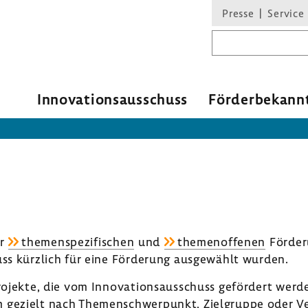
Presse
Service
Suchbegriff
Inno­va­ti­ons­aus­schuss
Förder­be­kann
r
themen­spe­zi­fi­schen
und
themen­of­fenen
Förde­r
huss kürz­lich für eine Förde­rung ausge­wählt wurden.
rojekte, die vom Inno­va­ti­ons­aus­schuss geför­dert wer
gezielt nach Themen­schwer­punkt, Ziel­gruppe oder Ver