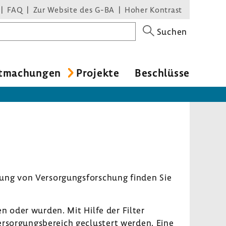
FAQ
Zur Website des G-BA
Hoher Kontrast
Suchen
t­ma­chungen
Projekte
Beschlüsse
ung von Versor­gungs­for­schung finden Sie
den oder wurden. Mit Hilfe der Filter
sor­gungs­be­reich geclus­tert werden. Eine