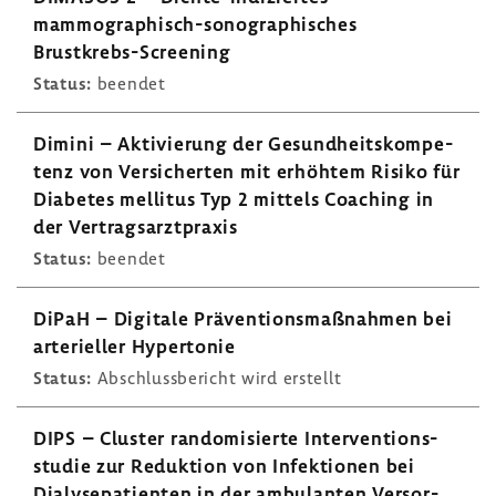
mammographisch-​sonographisches
Brustkrebs-​Screening
Status:
beendet
Dimini – Akti­vie­rung der Gesund­heits­kom­pe­
tenz von Versi­cherten mit erhöhtem Risiko für
Diabetes mellitus Typ 2 mittels Coaching in
der Vertrags­arzt­praxis
Status:
beendet
DiPaH – Digi­tale Präven­ti­ons­maß­nahmen bei
arte­ri­eller Hyper­tonie
Status:
Abschluss­be­richt wird erstellt
DIPS – Cluster rando­mi­sierte Inter­ven­ti­ons­
studie zur Reduk­tion von Infek­tionen bei
Dialy­se­pa­ti­enten in der ambu­lanten Versor­