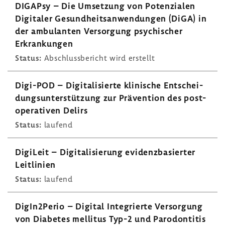
DIGAPsy – Die Umset­zung von Poten­zialen
Digi­taler Gesund­heits­an­wen­dungen (DiGA) in
der ambu­lanten Versor­gung psychi­scher
Erkran­kungen
Status:
Abschluss­be­richt wird erstellt
Digi-​POD – Digi­ta­li­sierte klini­sche Entschei­
dungs­un­ter­stüt­zung zur Präven­tion des post­
ope­ra­tiven Delirs
Status:
laufend
Digi­Leit – Digi­ta­li­sie­rung evidenz­ba­sierter
Leit­li­nien
Status:
laufend
DigIn2Perio – Digital Inte­grierte Versor­gung
von Diabetes mellitus Typ-2 und Parodon­titis