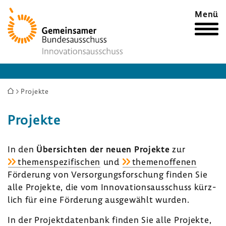
Zur
Menü
Startseite
Sie
Projekte
sind
Projekte
hier:
In den
Über­sichten der neuen Projekte
zur
themen­spe­zi­fi­schen
und
themen­of­fenen
Förde­rung von Versor­gungs­for­schung finden Sie
alle Projekte, die vom Inno­va­ti­ons­aus­schuss kürz­
lich für eine Förde­rung ausge­wählt wurden.
In der Projekt­da­ten­bank finden Sie alle Projekte,