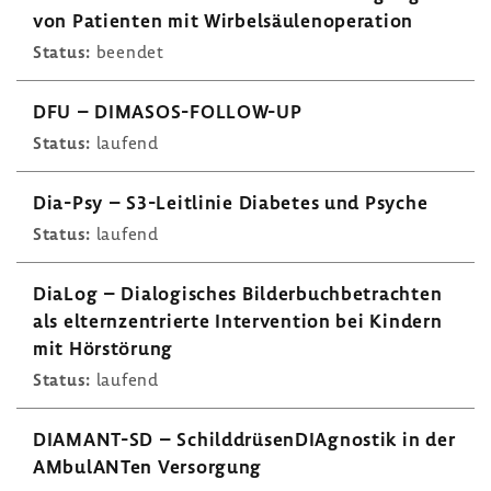
von Pati­enten mit Wirbel­säu­len­ope­ra­tion
Status:
beendet
DFU – DIMASOS-​FOLLOW-UP
Status:
laufend
Dia-Psy – S3-​Leitlinie Diabetes und Psyche
Status:
laufend
DiaLog – Dialo­gi­sches Bilder­buch­be­trachten
als eltern­zen­trierte Inter­ven­tion bei Kindern
mit Hörstö­rung
Status:
laufend
DIAMANT-​SD – Schild­drü­sen­DIA­gnostik in der
AMbu­lANTen Versor­gung