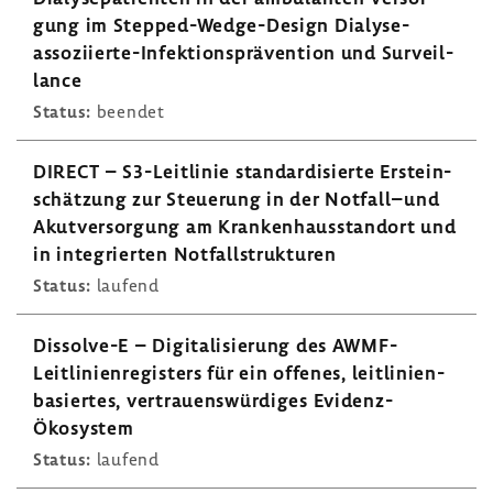
gung im Stepped-​Wedge-Design Dialyse-​
assoziierte-Infektionsprävention und Surveil­
lance
Status:
beendet
DIRECT – S3-​Leitlinie stan­dar­di­sierte Erst­ein­
schät­zung zur Steue­rung in der Notfall–und
Akut­ver­sor­gung am Kran­ken­haus­standort und
in inte­grierten Notfall­struk­turen
Status:
laufend
Dissolve-​E – Digi­ta­li­sie­rung des AWMF-​
Leitlinienregisters für ein offenes, leit­li­ni­en­
ba­siertes, vertrau­ens­wür­diges Evidenz-​
Ökosystem
Status:
laufend