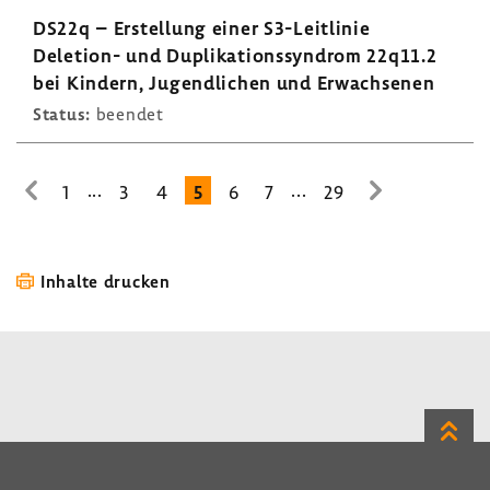
DS22q – Erstel­lung einer S3-​Leitlinie
Deletion-​ und Dupli­ka­ti­ons­syn­drom 22q11.2
bei Kindern, Jugend­li­chen und Erwach­senen
Status:
beendet
...
...
1
3
4
5
6
7
29
zur
zur
vorhe­
nächsten
rigen
Seite
Seite
Inhalte drucken
Zum
Seite
LinkedIn