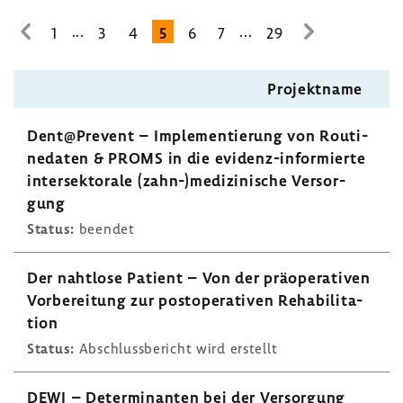
...
...
1
3
4
5
6
7
29
zur
zur
vorhe­
nächsten
rigen
Seite
Projekt­name
Seite
Dent@Prevent – Imple­men­tie­rung von Routi­
ne­daten & PROMS in die evidenz-​informierte
inter­sek­to­rale (zahn-)medi­zi­ni­sche Versor­
gung
Status:
beendet
Der naht­lose Patient – Von der präope­ra­tiven
Vorbe­rei­tung zur post­ope­ra­tiven Reha­bi­li­ta­
tion
Status:
Abschluss­be­richt wird erstellt
DEWI – Deter­mi­nanten bei der Versor­gung