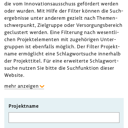
die vom Inno­va­ti­ons­aus­schuss geför­dert werden
oder wurden. Mit Hilfe der Filter können die Such­
ergeb­nisse unter anderem gezielt nach Themen­
schwer­punkt, Ziel­gruppe oder Versor­gungs­be­reich
geclus­tert werden. Eine Filte­rung nach wesent­li­
chen Projekt­ele­menten mit zuge­hö­rigen Unter­
gruppen ist eben­falls möglich. Der Filter Projekt­
name ermög­licht eine Schlag­wort­suche inner­halb
der Projekt­titel. Für eine erwei­terte Schlag­wort­
suche nutzen Sie bitte die Such­funk­tion dieser
Website.
mehr anzeigen
Projektname