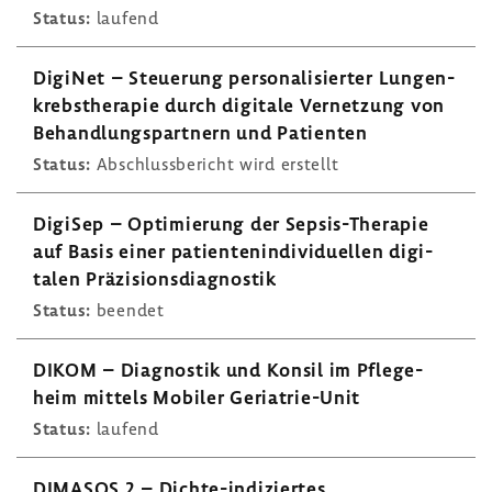
Status:
laufend
DigiNet – Steue­rung perso­na­li­sierter Lungen­
krebs­the­rapie durch digi­tale Vernet­zung von
Behand­lungs­part­nern und Pati­enten
Status:
Abschluss­be­richt wird erstellt
DigiSep – Opti­mie­rung der Sepsis-​Therapie
auf Basis einer pati­en­ten­in­di­vi­du­ellen digi­
talen Präzi­si­ons­dia­gnostik
Status:
beendet
DIKOM – Diagnostik und Konsil im Pfle­ge­
heim mittels Mobiler Geriatrie-​Unit
Status:
laufend
DIMASOS 2 – Dichte-​indiziertes