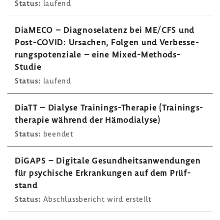
Status:
laufend
DiaMECO – Diagno­se­la­tenz bei ME/CFS und
Post-​COVID: Ursa­chen, Folgen und Verbes­se­
rungs­po­ten­ziale – eine Mixed-​Methods-
Studie
Status:
laufend
DiaTT – Dialyse Trainings-​Therapie (Trai­nings­
the­rapie während der Hämo­dia­lyse)
Status:
beendet
DiGAPS – Digi­tale Gesund­heits­an­wen­dungen
für psychi­sche Erkran­kungen auf dem Prüf­
stand
Status:
Abschluss­be­richt wird erstellt