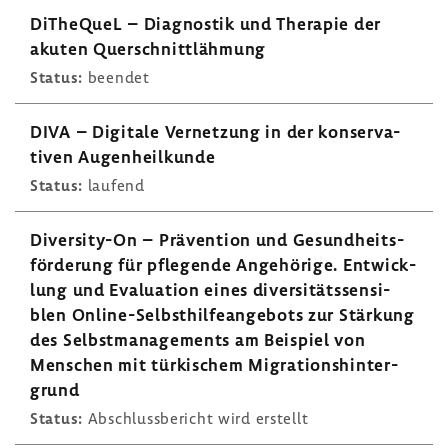
DiThe­QueL – Diagnostik und Therapie der
akuten Quer­schnitt­läh­mung
Status:
beendet
DIVA – Digi­tale Vernet­zung in der konser­va­
tiven Augen­heil­kunde
Status:
laufend
Diversity-​On – Präven­tion und Gesund­heits­
för­de­rung für pfle­gende Ange­hö­rige. Entwick­
lung und Evalua­tion eines diver­si­täts­sen­si­
blen Online-​Selbsthilfeangebots zur Stär­kung
des Selbst­ma­nage­ments am Beispiel von
Menschen mit türki­schem Migra­ti­ons­hin­ter­
grund
Status:
Abschluss­be­richt wird erstellt