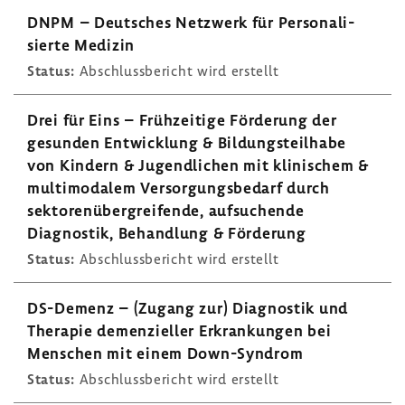
DNPM – Deut­sches Netz­werk für Perso­na­li­
sierte Medizin
Status:
Abschluss­be­richt wird erstellt
Drei für Eins – Früh­zei­tige Förde­rung der
gesunden Entwick­lung & Bildungs­teil­habe
von Kindern & Jugend­li­chen mit klini­schem &
multi­modalem Versor­gungs­be­darf durch
sekto­ren­über­grei­fende, aufsu­chende
Diagnostik, Behand­lung & Förde­rung
Status:
Abschluss­be­richt wird erstellt
DS-​Demenz – (Zugang zur) Diagnostik und
Therapie demen­zi­eller Erkran­kungen bei
Menschen mit einem Down-​Syndrom
Status:
Abschluss­be­richt wird erstellt