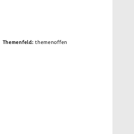
Themen­feld:
themen­offen