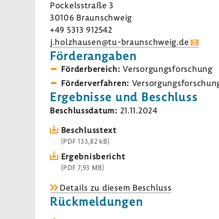
Pockels­straße 3
30106 Braun­schweig
+49 5313 912542
j.holz­hausen@tu-​braunschweig.de
Förder­an­gaben
Förder­be­reich:
Versor­gungs­for­schung
Förder­ver­fahren:
Versor­gungs­for­schun
Ergeb­nisse und Beschluss
Beschluss­datum:
21.11.2024
Beschluss­text
(PDF 133,82 kB)
Ergeb­nis­be­richt
(PDF 7,93 MB)
Details zu diesem Beschluss
Rück­mel­dungen