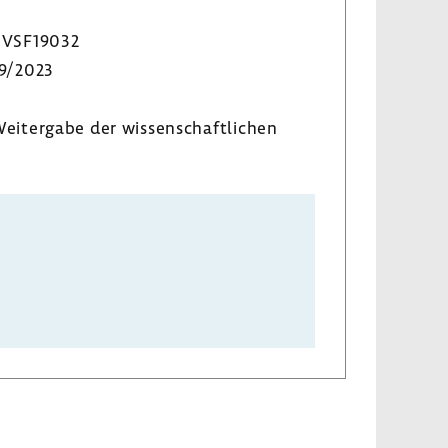
VSF19032
9/2023
eiter­gabe der wissen­schaft­li­chen