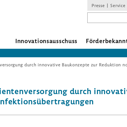
Presse
Service
Suchbegriff
Inno­va­ti­ons­aus­schuss
Förder­be­kann
nversorgung durch innovative Baukonzepte zur Reduktion n
­en­ten­ver­sor­gung durch inno­va­
nfek­ti­ons­über­tra­gungen