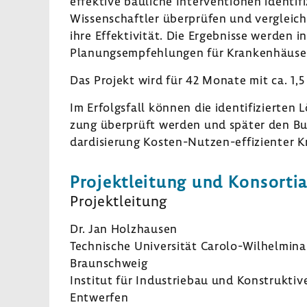
effek­tive bauliche Inter­ven­tionen iden­ti­f
Wissen­schaftler über­prüfen und verglei­chen
ihre Effek­ti­vität. Die Ergeb­nisse werden
Planungs­emp­feh­lungen für Kran­ken­häuser
Das Projekt wird für 42 Monate mit ca. 1,5
Im Erfolgs­fall können die iden­ti­fi­zierte
zung über­prüft werden und später den Bun
dar­di­sie­rung Kosten-​Nutzen-effizienter 
Projekt­lei­tung und Konsor­ti­a
Projekt­lei­tung
Dr. Jan Holz­hausen
Tech­ni­sche Univer­sität Carolo-​Wilhelmina
Braun­schweig
Institut für Indus­triebau und Konstruk­tiv
Entwerfen