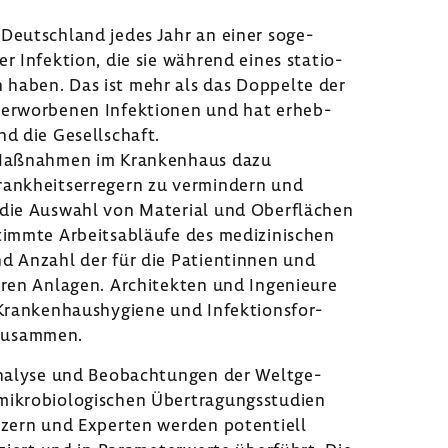
Deutsch­land jedes Jahr an einer soge­
er Infek­tion, die sie während eines statio­
n haben. Das ist mehr als das Doppelte der
s erwor­benen Infek­tionen und hat erheb­
d die Gesell­schaft.
 Maßnahmen im Kran­ken­haus dazu
nk­heits­er­re­gern zu vermin­dern und
die Auswahl von Mate­rial und Ober­flä­chen
immte Arbeits­ab­läufe des medi­zi­ni­schen
d Anzahl der für die Pati­en­tinnen und
ären Anlagen. Archi­tekten und Inge­nieure
an­ken­haus­hy­giene und Infek­ti­ons­for­
 zusammen.
­ana­lyse und Beob­ach­tungen der Welt­ge­
ikro­bio­lo­gi­schen Über­tra­gungs­stu­dien
Nutzern und Experten werden poten­tiell