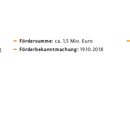
Förder­summe:
ca. 1,5 Mio. Euro
g
Förder­be­kannt­ma­chung:
19.10.2018