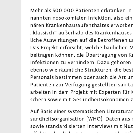
Mehr als 500.000 Pati­enten erkranken in 
nannten noso­ko­mialen Infek­tion, also ein
nären Kran­ken­haus­auf­ent­haltes erworbe
„klas­sisch“ außer­halb des Kran­ken­hause
liche Auswir­kungen auf die Betrof­fenen un
Das Projekt erforscht, welche bauli­chen
beitragen können, die Über­tra­gung von Kra
Infek­tionen zu verhin­dern. Dazu gehören 
ebenso wie räum­liche Struk­turen, die best
Perso­nals bestimmen oder auch die Art un
Pati­enten zur Verfü­gung gestellten sani­t
arbeiten in dem Projekt mit Experten für Kr
schern sowie mit Gesund­heits­öko­nomen
Auf Basis einer syste­ma­ti­schen Lite­ra­tur
sund­heits­or­ga­ni­sa­tion (WHO), Daten aus m
sowie stan­dar­di­sierten Inter­views mit 