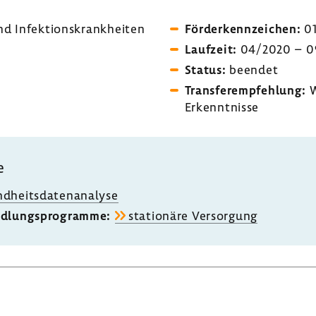
 Infek­ti­ons­krank­heiten
Förder­kenn­zei­chen:
01
Lauf­zeit:
04/2020 – 0
Status:
beendet
Trans­fer­emp­feh­lung:
W
Erkennt­nisse
e
­heits­da­ten­ana­lyse
d­lungs­pro­gramme:
statio­näre Versor­gung