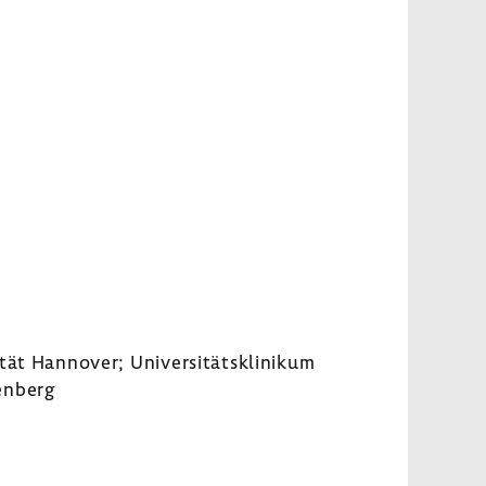
ität Hannover; Univer­si­täts­kli­nikum
tenberg