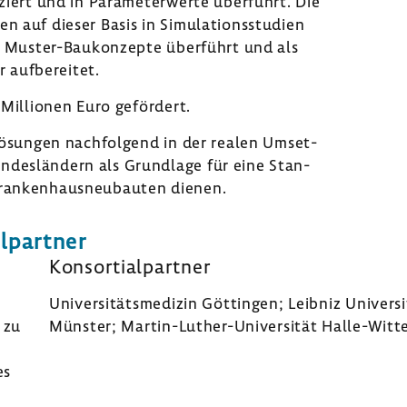
i­ziert und in Para­me­ter­werte über­führt. Die
 auf dieser Basis in Simu­la­ti­ons­stu­dien
 in Muster-​Baukonzepte über­führt und als
 aufbe­reitet.
 Millionen Euro geför­dert.
n Lösungen nach­fol­gend in der realen Umset­
des­län­dern als Grund­lage für eine Stan­
Kran­ken­haus­neu­bauten dienen.
l­partner
Konsor­ti­al­partner
Univer­si­täts­me­dizin Göttingen; Leibniz Univer­s
 zu
Münster; Martin-​Luther-Universität Halle-​Wit
es