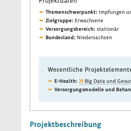
Projekt­daten
Themen­schwer­punkt:
Impfungen und
Ziel­gruppe:
Erwach­sene
Versor­gungs­be­reich:
stationär
Bundes­land:
Nieder­sachsen
Wesent­liche Projekt­ele­ment
E-​Health:
Big Data und Gesund
Versor­gungs­mo­delle und Behan
Projekt­be­schrei­bung