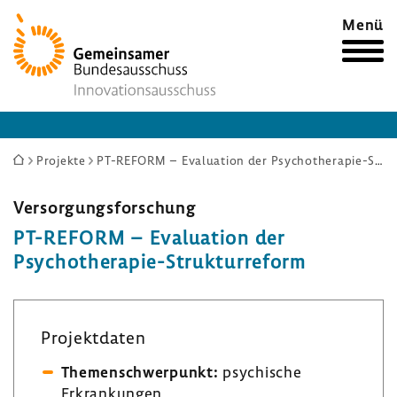
Zur
Menü
Startseite
Sie
Projekte
PT-REFORM – Evaluation der Psychotherapie-Strukturreform
sind
hier:
Versor­gungs­for­schung
PT-​REFORM – Evalua­tion der
Psychotherapie-​Strukturreform
Projekt­daten
Themen­schwer­punkt:
psychi­sche
Erkran­kungen