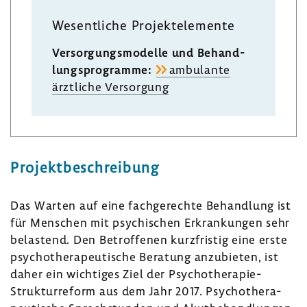
Wesent­liche Projekt­ele­mente
Versor­gungs­mo­delle und Behand­
lungs­pro­gramme:
ambu­lante
ärzt­liche Versor­gung
Projekt­be­schrei­bung
Das Warten auf eine fach­ge­rechte Behand­lung ist
für Menschen mit psychi­schen Erkran­kungen sehr
belas­tend. Den Betrof­fenen kurz­fristig eine erste
psycho­the­ra­peu­ti­sche Bera­tung anzu­bieten, ist
daher ein wich­tiges Ziel der Psychotherapie-​
Strukturreform aus dem Jahr 2017. Psycho­the­ra­