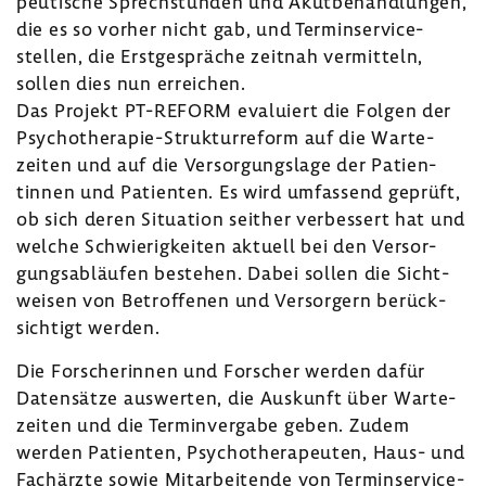
peu­ti­sche Sprech­stunden und Akut­be­hand­lungen,
die es so vorher nicht gab, und Termin­ser­vice­
stellen, die Erst­ge­spräche zeitnah vermit­teln,
sollen dies nun errei­chen.
Das Projekt PT-​REFORM evalu­iert die Folgen der
Psychotherapie-​Strukturreform auf die Warte­
zeiten und auf die Versor­gungs­lage der Pati­en­
tinnen und Pati­enten. Es wird umfas­send geprüft,
ob sich deren Situa­tion seither verbes­sert hat und
welche Schwie­rig­keiten aktuell bei den Versor­
gungs­ab­läufen bestehen. Dabei sollen die Sicht­
weisen von Betrof­fenen und Versor­gern berück­
sich­tigt werden.
Die Forsche­rinnen und Forscher werden dafür
Daten­sätze auswerten, die Auskunft über Warte­
zeiten und die Termin­ver­gabe geben. Zudem
werden Pati­enten, Psycho­the­ra­peuten, Haus- und
Fach­ärzte sowie Mitar­bei­tende von Termin­ser­vice­