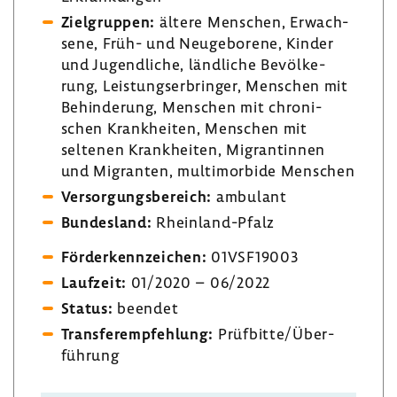
Ziel­gruppen:
ältere Menschen, Erwach­
sene, Früh- und Neuge­bo­rene, Kinder
und Jugend­liche, länd­liche Bevöl­ke­
rung, Leis­tungs­er­bringer, Menschen mit
Behin­de­rung, Menschen mit chro­ni­
schen Krank­heiten, Menschen mit
seltenen Krank­heiten, Migran­tinnen
und Migranten, multi­mor­bide Menschen
Versor­gungs­be­reich:
ambu­lant
Bundes­land:
Rheinland-​Pfalz
Förder­kenn­zei­chen:
01VSF19003
Lauf­zeit:
01/2020 – 06/2022
Status:
beendet
Trans­fer­emp­feh­lung:
Prüf­bitte/Über­
füh­rung