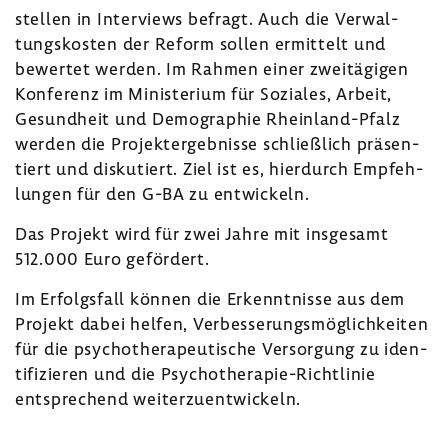
stellen in Inter­views befragt. Auch die Verwal­
tungs­kosten der Reform sollen ermit­telt und
bewertet werden. Im Rahmen einer zwei­tä­gigen
Konfe­renz im Minis­te­rium für Soziales, Arbeit,
Gesund­heit und Demo­gra­phie Rheinland-​Pfalz
werden die Projekt­er­geb­nisse schließ­lich präsen­
tiert und disku­tiert. Ziel ist es, hier­durch Empfeh­
lungen für den G-BA zu entwi­ckeln.
Das Projekt wird für zwei Jahre mit insge­samt
512.000 Euro geför­dert.
Im Erfolgs­fall können die Erkennt­nisse aus dem
Projekt dabei helfen, Verbes­se­rungs­mög­lich­keiten
für die psycho­the­ra­peu­ti­sche Versor­gung zu iden­
ti­fi­zieren und die Psychotherapie-​Richtlinie
entspre­chend weiter­zu­ent­wi­ckeln.