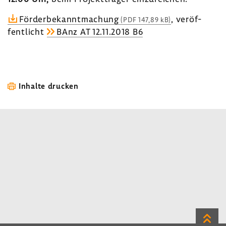
Förder­be­kannt­ma­chung
, veröf­
(PDF 147,89 kB)
fent­licht
BAnz AT 12.11.2018 B6
Inhalte drucken
Zum