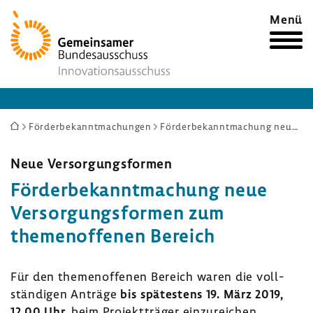
Zur
Menü
Startseite
Sie
Förderbekanntmachungen
Förderbekanntmachung neue Versorgungsformen zum themenoffenen Bereich
sind
hier:
Neue Versor­gungs­formen
Förder­be­kannt­ma­chung neue
Versor­gungs­formen zum
themen­of­fenen Bereich
Für den themen­of­fenen Bereich waren die voll­
stän­digen Anträge
bis spätes­tens 19. März 2019,
12.00 Uhr,
beim Projekt­träger einzu­rei­chen.