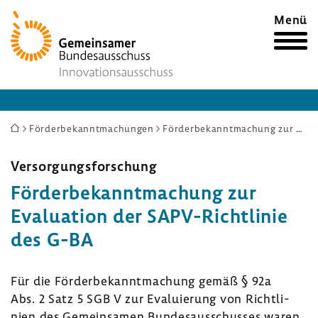
Zur
Menü
Startseite
Sie
Förderbekanntmachungen
Förderbekanntmachung zur Evaluation der SAPV-Richtlinie des G-BA
sind
hier:
Versor­gungs­for­schung
Förder­be­kannt­ma­chung zur
Evalua­tion der SAPV-​Richtlinie
des G-BA
Für die Förder­be­kannt­ma­chung gemäß § 92a
Abs. 2 Satz 5 SGB V zur Evalu­ie­rung von Richt­li­
nien des Gemein­samen Bundes­aus­schusses waren