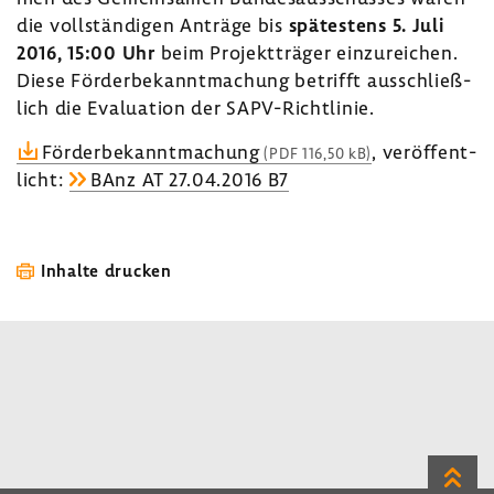
die voll­stän­digen Anträge bis
spätes­tens 5. Juli
2016, 15:00 Uhr
beim Projekt­träger einzu­rei­chen.
Diese Förder­be­kannt­ma­chung betrifft ausschließ­
lich die Evalua­tion der SAPV-​Richtlinie.
Förder­be­kannt­ma­chung
, veröf­fent­
(PDF 116,50 kB)
licht:
BAnz AT 27.04.2016 B7
Inhalte drucken
Zum