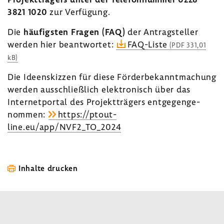
3821 1020
zur Verfü­gung.
Die
häufigsten Fragen (FAQ)
der Antrag­steller
werden hier beant­wortet:
FAQ-​Liste
(PDF 331,01
kB)
Die Ideen­skizzen für diese Förder­be­kannt­ma­chung
werden ausschließ­lich elek­tro­nisch über das
Inter­net­portal des Projekt­trä­gers entge­gen­ge­
nommen:
https://ptout­
line.eu/app/NVF2_TO_2024
Inhalte drucken