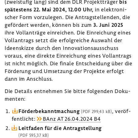
(zwei­stufig lang) sind dem DLR Projekt­träger
bis
spätes­tens 22. Mai 2024, 12.00 Uhr,
in elek­tro­ni­
scher Form vorzu­legen. Die Antrag­stel­lenden, die
geför­dert werden, können bis zum
3. Juni 2025
ihre Voll­an­träge einrei­chen. Die Einrei­chung eines
Voll­an­trags setzt die erfolg­reiche Auswahl der
Ideen­skizze durch den Inno­va­ti­ons­aus­schuss
voraus, eine direkte Einrei­chung eines Voll­an­trags
ist nicht möglich. Die finale Entschei­dung über die
Förde­rung und Umset­zung der Projekte erfolgt
dann im Anschluss.
Die Details entnehmen Sie bitte folgenden Doku­
menten:
Förder­be­kannt­ma­chung
, veröf­
(PDF 299,43 kB)
fent­licht:
BAnz AT 26.04.2024 B4
Leit­faden für die Antrag­stel­lung
(PDF 595,37 kB)