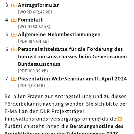
Antrags­for­mular
(WORD 612,47 kB)
Form­blatt
(WORD 58,62 kB)
Allge­meine Neben­be­stim­mungen
(PDF 184,04 kB)
Perso­nal­mit­tel­sätze für die Förde­rung des
Inno­va­ti­ons­aus­schusses beim Gemein­samen
Bundes­aus­schuss
(PDF 109,09 kB)
Präsen­ta­tion Web-​Seminar am 11. April 2024
(PDF 1,03 MB)
Bei allen Fragen zur Antrag­stel­lung und zu dieser
Förder­be­kannt­ma­chung wenden Sie sich bitte per
E-Mail an den DLR Projekt­träger:
innovationsfonds-​versorgungsformen@dlr.de
Zusätz­lich steht Ihnen die
Bera­tungs­hot­line des
Projekt­trä­gers unter der Tele­fon­nummer 0228