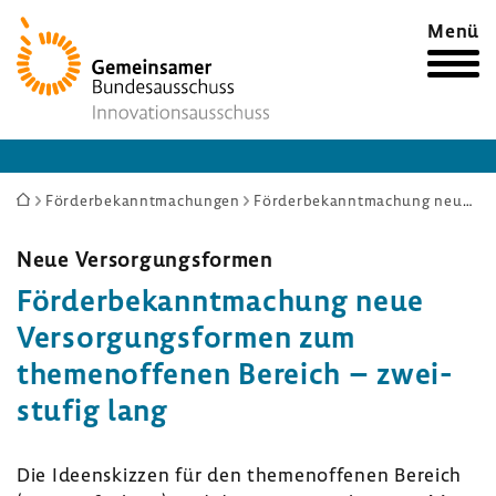
Zur
Menü
Startseite
Sie
Förderbekanntmachungen
Förderbekanntmachung neue Versorgungsformen zum themenoffenen Bereich – zweistufig lang
sind
hier:
Neue Versor­gungs­formen
Förder­be­kannt­ma­chung neue
Versor­gungs­formen zum
themen­of­fenen Bereich – zwei­
stufig lang
Die Ideen­skizzen für den themen­of­fenen Bereich