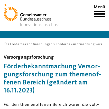
Zur
Menü
Startseite
Sie
Förderbekanntmachungen
Förderbekanntmachung Versorgungsforschung zum themenoffenen Bereich (geändert am 16.11.2023)
sind
hier:
Versor­gungs­for­schung
Förder­be­kannt­ma­chung Versor­
gungs­for­schung zum themen­of­
fenen Bereich (geän­dert am
16.11.2023)
Für den themen­of­fenen Bereich waren die voll­