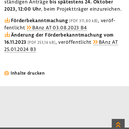
stän­digen Anträge
bis spätes­tens 24. Oktober
2023, 12:00 Uhr
, beim Projekt­träger einzu­rei­chen.
Förder­be­kannt­ma­chung
, veröf­
(PDF 311,80 kB)
fent­licht
BAnz AT 03.08.2023 B4
Ände­rung der Förder­be­kannt­ma­chung vom
16.11.2023
, veröf­fent­licht
BAnz AT
(PDF 253,16 kB)
25.01.2024 B3
Inhalte drucken
Zum