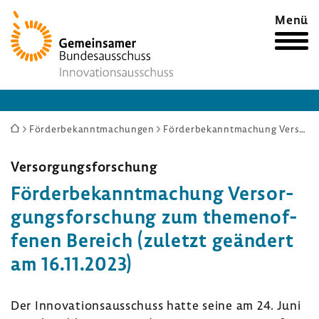
Zur
Menü
Startseite
Sie
Förderbekanntmachungen
Förderbekanntmachung Versorgungsforschung zum themenoffenen Bereich (zuletzt geändert am 16.11.2023)
sind
hier:
Versor­gungs­for­schung
Förder­be­kannt­ma­chung Versor­
gungs­for­schung zum themen­of­
fenen Bereich (zuletzt geän­dert
am 16.11.2023)
Der Inno­va­ti­ons­aus­schuss hatte seine am 24. Juni