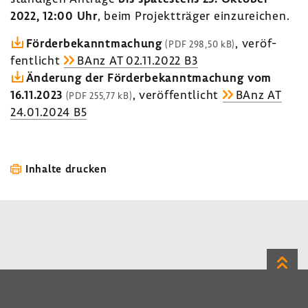
2022, 12:00 Uhr
, beim Projekt­träger einzu­rei­chen.
Förder­be­kannt­ma­chung
, veröf­
(PDF 298,50 kB)
fent­licht
BAnz AT 02.11.2022 B3
Ände­rung der Förder­be­kannt­ma­chung vom
16.11.2023
, veröf­fent­licht
BAnz AT
(PDF 255,77 kB)
24.01.2024 B5
Inhalte drucken
Zum
Seite
LinkedIn