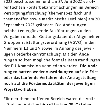
2022 beschlos­senen und am 27. Juni 2022 veröf­
fent­lichten Förder­be­kannt­ma­chungen im Bereich
Versor­gungs­for­schung (themen­spe­zi­fisch und
themen­offen sowie medi­zi­ni­sche Leit­li­nien) am 20.
September 2022 geän­dert. Die Ände­rungen
beinhalten ergän­zende Ausfüh­rungen zu den
Vorgaben und der Geltungs­dauer der Allge­meinen
Grup­pen­frei­stel­lungs­ver­ord­nung (AGVO) in den
Nummern 1.2 und 9 sowie im Anhang der jewei­
ligen Förder­be­kannt­ma­chung. Mit den Ände­
rungen sollten mögliche formale Bean­stan­dungen
der EU-​Kommission vermieden werden.
Die Ände­
rungen hatten weder Auswir­kungen auf die Frist
oder das laufende Verfahren der Antrag­stel­lung
noch auf die Förder­mo­da­li­täten der jewei­ligen
Projekt­vor­haben.
Für den themen­of­fenen Bereich waren die voll­
stän­digen Anträge
bis spätes­tens 25. Oktober