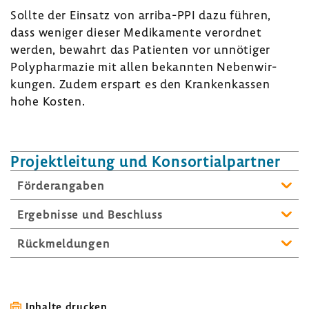
Sollte der Einsatz von arriba-​PPI dazu führen,
dass weniger dieser Medi­ka­mente verordnet
werden, bewahrt das Pati­enten vor unnö­tiger
Poly­phar­mazie mit allen bekannten Neben­wir­
kungen. Zudem erspart es den Kran­ken­kassen
hohe Kosten.
Projekt­lei­tung und Konsor­ti­al­partner
Förder­an­gaben
Ergeb­nisse und Beschluss
Rück­mel­dungen
Inhalte drucken