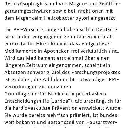
Reflux­öso­pha­gitis und von Magen- und Zwölf­fin­
ger­darm­ge­schwüren sowie bei Infek­tionen mit
dem Magen­keim Heli­co­bacter pylori einge­setzt.
Die PPI-​Verschreibungen haben sich in Deutsch­
land in den vergan­genen zehn Jahren mehr als
verdrei­facht. Hinzu kommt, dass einige dieser
Medi­ka­mente in Apotheken frei verkäuf­lich sind.
Wird das Medi­ka­ment erst einmal über einen
längeren Zeit­raum einge­nommen, scheint ein
Absetzen schwierig. Ziel des Forschungs­pro­jektes
ist es daher, die Zahl der nicht notwen­digen PPI-​
Verordnungen zu redu­zieren.
Grund­lage hierfür ist eine compu­ter­ba­sierte
Entschei­dungs­hilfe („arriba“), die ursprüng­lich für
die kardio­vas­ku­läre Präven­tion entwi­ckelt wurde.
Sie wurde bereits mehr­fach prämiert, ist bundes­
weit bekannt und Bestand­teil von Haus­arzt­ver­