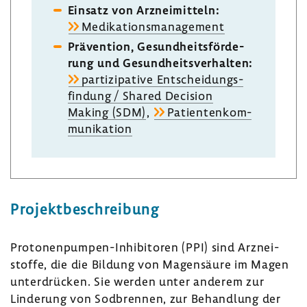
Einsatz von Arznei­mit­teln:
Medi­ka­ti­ons­ma­nage­ment
Präven­tion, Gesund­heits­för­de­
rung und Gesund­heits­ver­halten:
parti­zi­pa­tive Entschei­dungs­
fin­dung / Shared Decision
Making (SDM)
,
Pati­en­ten­kom­
mu­ni­ka­tion
Projekt­be­schrei­bung
Protonenpumpen-​Inhibitoren (PPI) sind Arznei­
stoffe, die die Bildung von Magen­säure im Magen
unter­drü­cken. Sie werden unter anderem zur
Linde­rung von Sodbrennen, zur Behand­lung der