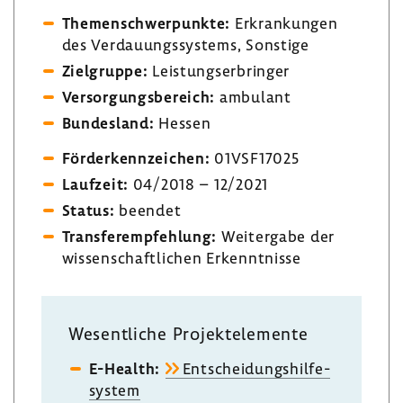
Themen­schwer­punkte:
Erkran­kungen
des Verdau­ungs­sys­tems, Sons­tige
Ziel­gruppe:
Leis­tungs­er­bringer
Versor­gungs­be­reich:
ambu­lant
Bundes­land:
Hessen
Förder­kenn­zei­chen:
01VSF17025
Lauf­zeit:
04/2018 – 12/2021
Status:
beendet
Trans­fer­emp­feh­lung:
Weiter­gabe der
wissen­schaft­li­chen Erkennt­nisse
Wesent­liche Projekt­ele­mente
E-​Health:
Entschei­dungs­hil­fe­
system