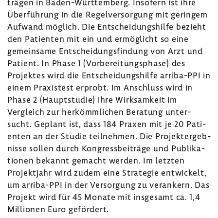
trägen in Baden-​Württemberg. Inso­fern ist ihre
Über­füh­rung in die Regel­ver­sor­gung mit geringem
Aufwand möglich. Die Entschei­dungs­hilfe bezieht
den Pati­enten mit ein und ermög­licht so eine
gemein­same Entschei­dungs­fin­dung von Arzt und
Patient. In Phase 1 (Vorbe­rei­tungs­phase) des
Projektes wird die Entschei­dungs­hilfe arriba-​PPI in
einem Praxis­test erprobt. Im Anschluss wird in
Phase 2 (Haupt­studie) ihre Wirk­sam­keit im
Vergleich zur herkömm­li­chen Bera­tung unter­
sucht. Geplant ist, dass 184 Praxen mit je 20 Pati­
enten an der Studie teil­nehmen. Die Projekt­er­geb­
nisse sollen durch Kongress­bei­träge und Publi­ka­
tionen bekannt gemacht werden. Im letzten
Projekt­jahr wird zudem eine Stra­tegie entwi­ckelt,
um arriba-​PPI in der Versor­gung zu veran­kern. Das
Projekt wird für 45 Monate mit insge­samt ca. 1,4
Millionen Euro geför­dert.