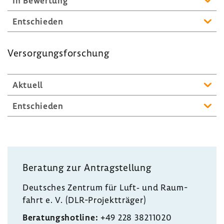
In Bewer­tung
Entschieden
Versor­gungs­for­schung
Aktuell
Entschieden
Bera­tung zur Antrag­stel­lung
Deut­sches Zentrum für Luft‐ und Raum­
fahrt e. V. (DLR-​Projektträger)
Bera­tungs­hot­line:
+49 228 38211020