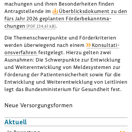
ma­chungen und ihren Beson­der­heiten finden
Antrag­stel­lende im
Über­blicks­do­ku­ment zu den
fürs Jahr 2026 geplanten Förder­be­kannt­ma­
chungen
.
(PDF 234,61 kB)
Die Themen­schwer­punkte und Förder­kri­te­rien
werden über­wie­gend nach einem
Konsul­ta­ti­
ons­ver­fahren
fest­ge­legt. Hierzu gelten zwei
Ausnahmen: Die Schwer­punkte zur Entwick­lung
und Weiter­ent­wick­lung von Melde­sys­temen zur
Förde­rung der Pati­en­ten­si­cher­heit sowie für die
Entwick­lung und Weiter­ent­wick­lung von Leit­li­nien
legt das Bundes­mi­nis­te­rium für Gesund­heit fest.
Neue Versor­gungs­formen
Aktuell