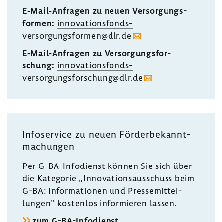
E‐Mail‐Anfragen zu neuen Versor­gungs­
formen:
innovationsfonds-​
versorgungsformen@dlr.de
E‐Mail‐Anfragen zu Versor­gungs­for­
schung:
innovationsfonds-​
versorgungsforschung@dlr.de
Info­ser­vice zu neuen Förder­be­kannt­
ma­chungen
Per G-​BA-Infodienst können Sie sich über
die Kate­gorie „Inno­va­ti­ons­aus­schuss beim
​
G-BA: Infor­ma­tionen und Pres­se­mit­tei­
lungen” kostenlos infor­mieren lassen.
zum G-​BA-Infodienst