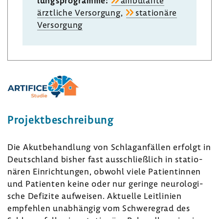
lungs­pro­gramme:
ambu­lante
ärzt­liche Versor­gung
,
statio­näre
Versor­gung
Projekt­be­schrei­bung
Die Akut­be­hand­lung von Schlag­an­fällen erfolgt in
Deutsch­land bisher fast ausschließ­lich in statio­
nären Einrich­tungen, obwohl viele Pati­en­tinnen
und Pati­enten keine oder nur geringe neuro­lo­gi­
sche Defi­zite aufweisen. Aktu­elle Leit­li­nien
empfehlen unab­hängig vom Schwe­re­grad des