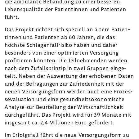
die ambu­lante Behand­lung zu einer besseren
Lebens­qua­lität der Pati­en­tinnen und Pati­enten
führt.
Das Projekt richtet sich speziell an ältere Pati­en­
tinnen und Pati­enten ab 60 Jahren, die das
höchste Schlag­an­fall­ri­siko haben und daher
beson­ders von einer opti­mierten Versor­gung
profi­tieren könnten. Die Teil­neh­menden werden
nach dem Zufalls­prinzip in zwei Gruppen einge­
teilt. Neben der Auswer­tung der erho­benen Daten
und der Befra­gungen zur Zufrie­den­heit mit der
neuen Versor­gungs­form werden auch eine Prozes­
s­eva­lua­tion und eine gesund­heits­öko­no­mi­sche
Analyse zur Beur­tei­lung der Wirt­schaft­lich­keit
durch­ge­führt. Das Projekt wird für 39 Monate mit
insge­samt ca. 2,4 Millionen Euro geför­dert.
Im Erfolgs­fall führt die neue Versor­gungs­form zu