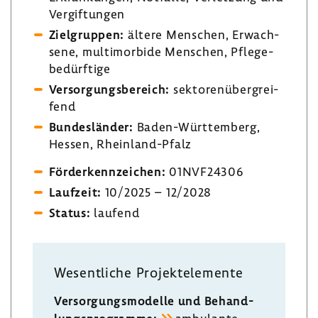
Vergif­tungen
Ziel­gruppen:
ältere Menschen, Erwach­
sene, multi­mor­bide Menschen, Pfle­ge­
be­dürf­tige
Versor­gungs­be­reich:
sekto­ren­über­grei­
fend
Bundes­länder:
Baden-​Württemberg,
Hessen, Rheinland-​Pfalz
Förder­kenn­zei­chen:
01NVF24306
Lauf­zeit:
10/2025 – 12/2028
Status:
laufend
Wesent­liche Projekt­ele­mente
Versor­gungs­mo­delle und Behand­