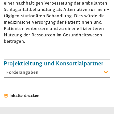
einer nach­hal­tigen Verbes­se­rung der ambu­lanten
Schlag­an­fall­be­hand­lung als Alter­na­tive zur mehr­
tä­gigen statio­nären Behand­lung. Dies würde die
medi­zi­ni­sche Versor­gung der Pati­en­tinnen und
Pati­enten verbes­sern und zu einer effi­zi­en­teren
Nutzung der Ressourcen im Gesund­heits­wesen
beitragen.
Projekt­lei­tung und Konsor­ti­al­partner
Förder­an­gaben
Inhalte drucken