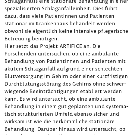
Schlag­an­falls eine statio­näre Behand­lung in einer
spezia­li­sierten Schlag­an­fal­l­ein­heit. Dies führt
dazu, dass viele Pati­en­tinnen und Pati­enten
stationär im Kran­ken­haus behan­delt werden,
obwohl sie eigent­lich keine inten­sive pfle­ge­ri­sche
Betreuung benö­tigen.
Hier setzt das Projekt ARTI­FICE an. Die
Forschenden unter­su­chen, ob eine ambu­lante
Behand­lung von Pati­en­tinnen und Pati­enten mit
akutem Schlag­an­fall aufgrund einer schlechten
Blut­ver­sor­gung im Gehirn oder einer kurz­fris­tigen
Durch­blu­tungs­stö­rung des Gehirns ohne schwer­
wie­gende Beein­träch­ti­gungen etabliert werden
kann. Es wird unter­sucht, ob eine ambu­lante
Behand­lung in einem gut geplanten und syste­ma­
tisch struk­tu­rierten Umfeld ebenso sicher und
wirksam ist wie die herkömm­liche statio­näre
Behand­lung. Darüber hinaus wird unter­sucht, ob