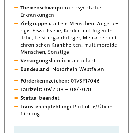
Themen­schwer­punkt:
psychi­sche
Erkran­kungen
Ziel­gruppen:
ältere Menschen, Ange­hö­
rige, Erwach­sene, Kinder und Jugend­
liche, Leis­tungs­er­bringer, Menschen mit
chro­ni­schen Krank­heiten, multi­mor­bide
Menschen, Sons­tige
Versor­gungs­be­reich:
ambu­lant
Bundes­land:
Nordrhein-​Westfalen
Förder­kenn­zei­chen:
01VSF17046
Lauf­zeit:
09/2018 – 08/2020
Status:
beendet
Trans­fer­emp­feh­lung:
Prüf­bitte/Über­
füh­rung