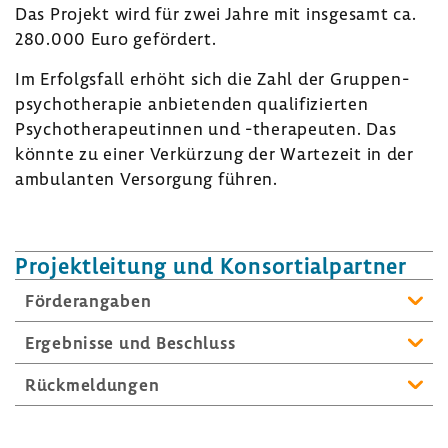
Das Projekt wird für zwei Jahre mit insge­samt ca.
280.000 Euro geför­dert.
Im Erfolgs­fall erhöht sich die Zahl der Grup­pen­
psy­cho­the­rapie anbie­tenden quali­fi­zierten
Psycho­the­ra­peu­tinnen und -​therapeuten. Das
könnte zu einer Verkür­zung der Warte­zeit in der
ambu­lanten Versor­gung führen.
Projekt­lei­tung und Konsor­ti­al­partner
Förder­an­gaben
Ergeb­nisse und Beschluss
Rück­mel­dungen