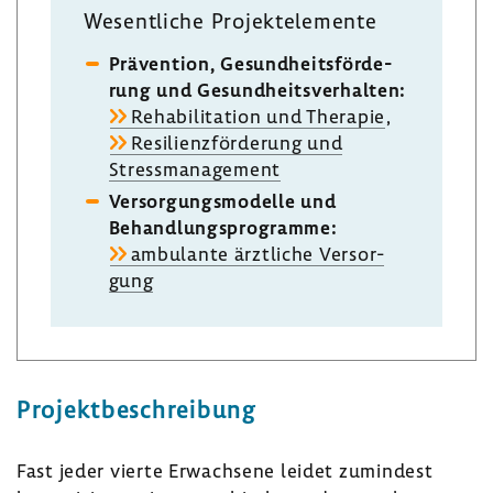
Wesent­liche Projekt­ele­mente
Präven­tion, Gesund­heits­för­de­
rung und Gesund­heits­ver­halten:
Reha­bi­li­ta­tion und Therapie
,
Resi­li­enz­för­de­rung und
Stress­ma­nage­ment
Versor­gungs­mo­delle und
Behand­lungs­pro­gramme:
ambu­lante ärzt­liche Versor­
gung
Projekt­be­schrei­bung
Fast jeder vierte Erwach­sene leidet zumin­dest