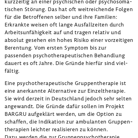
kurz­zeitig an einer psychi­schen oder psycho­so­ma­
ti­schen Störung. Das hat oft weit­rei­chende Folgen
für die Betrof­fenen selber und ihre Fami­lien:
Erkrankte weisen oft lange Ausfall­zeiten durch
Arbeits­un­fä­hig­keit auf und tragen relativ und
absolut gesehen ein hohes Risiko einer vorzei­tigen
Beren­tung. Vom ersten Symptom bis zur
passenden psycho­the­ra­peu­ti­schen Behand­lung
dauert es oft Jahre. Die Gründe hierfür sind viel­
fältig.
Eine psycho­the­ra­peu­ti­sche Grup­pen­the­rapie ist
eine aner­kannte Alter­na­tive zur Einzel­the­rapie.
Sie wird derzeit in Deutsch­land jedoch sehr selten
ange­wandt. Die Gründe dafür sollen im Projekt
BARGRU aufge­klärt werden, um die Option zu
schaffen, die Indi­ka­tion zur ambu­lanten Grup­pen­
the­ra­pien leichter reali­sieren zu können.
Dazu werden die zur Grup­pen­psy­cho­the­rapie