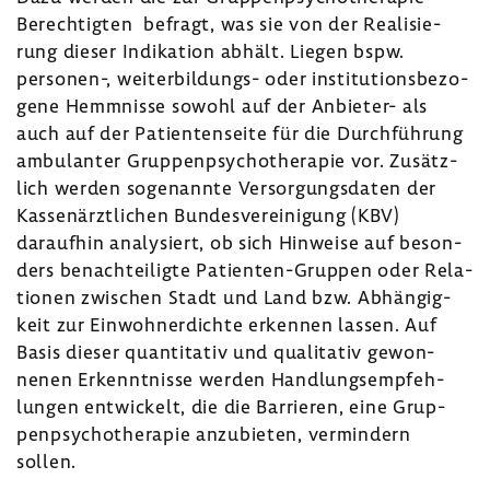
Berech­tigten befragt, was sie von der Reali­sie­
rung dieser Indi­ka­tion abhält. Liegen bspw.
personen-​, weiterbildungs-​ oder insti­tu­ti­ons­be­zo­
gene Hemm­nisse sowohl auf der Anbieter-​ als
auch auf der Pati­en­ten­seite für die Durch­füh­rung
ambu­lanter Grup­pen­psy­cho­the­rapie vor. Zusätz­
lich werden soge­nannte Versor­gungs­daten der
Kassen­ärzt­li­chen Bundes­ver­ei­ni­gung (KBV)
daraufhin analy­siert, ob sich Hinweise auf beson­
ders benach­tei­ligte Patienten-​Gruppen oder Rela­
tionen zwischen Stadt und Land bzw. Abhän­gig­
keit zur Einwoh­ner­dichte erkennen lassen. Auf
Basis dieser quan­ti­tativ und quali­tativ gewon­
nenen Erkennt­nisse werden Hand­lungs­emp­feh­
lungen entwi­ckelt, die die Barrieren, eine Grup­
pen­psy­cho­the­rapie anzu­bieten, vermin­dern
sollen.