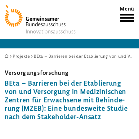
Zur
Menü
Startseite
Sie
Projekte
BEta – Barrieren bei der Etablierung von und Versorgung in Medizinischen Zentren für Erwachsene mit Behinderung (MZEB): Eine bundesweite Studie nach dem Stakeholder‐Ansatz
sind
hier:
Versor­gungs­for­schung
BEta – Barrieren bei der Etablie­rung
von und Versor­gung in Medi­zi­ni­schen
Zentren für Erwach­sene mit Behin­de­
rung (MZEB): Eine bundes­weite Studie
nach dem Stake­holder‐Ansatz