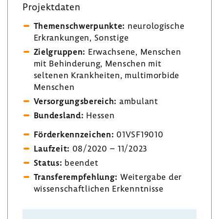
Projekt­daten
Themen­schwer­punkte:
neuro­lo­gi­sche
Erkran­kungen, Sons­tige
Ziel­gruppen:
Erwach­sene, Menschen
mit Behin­de­rung, Menschen mit
seltenen Krank­heiten, multi­mor­bide
Menschen
Versor­gungs­be­reich:
ambu­lant
Bundes­land:
Hessen
Förder­kenn­zei­chen:
01VSF19010
Lauf­zeit:
08/2020 – 11/2023
Status:
beendet
Trans­fer­emp­feh­lung:
Weiter­gabe der
wissen­schaft­li­chen Erkennt­nisse