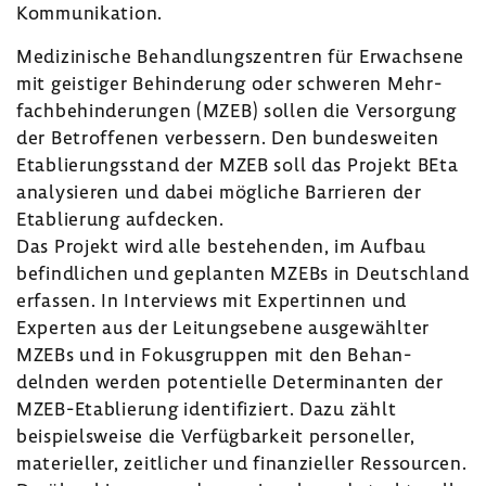
Kommu­ni­ka­tion.
Medi­zi­ni­sche Behand­lungs­zen­tren für Erwach­sene
mit geis­tiger Behin­de­rung oder schweren Mehr­
fach­be­hin­de­rungen (MZEB) sollen die Versor­gung
der Betrof­fenen verbes­sern. Den bundes­weiten
Etablie­rungs­stand der MZEB soll das Projekt BEta
analy­sieren und dabei mögliche Barrieren der
Etablie­rung aufde­cken.
Das Projekt wird alle bestehenden, im Aufbau
befind­li­chen und geplanten MZEBs in Deutsch­land
erfassen. In Inter­views mit Exper­tinnen und
Experten aus der Leitungs­ebene ausge­wählter
MZEBs und in Fokus­gruppen mit den Behan­
delnden werden poten­ti­elle Deter­mi­nanten der
MZEB-​Etablierung iden­ti­fi­ziert. Dazu zählt
beispiels­weise die Verfüg­bar­keit perso­neller,
mate­ri­eller, zeit­li­cher und finan­zi­eller Ressourcen.