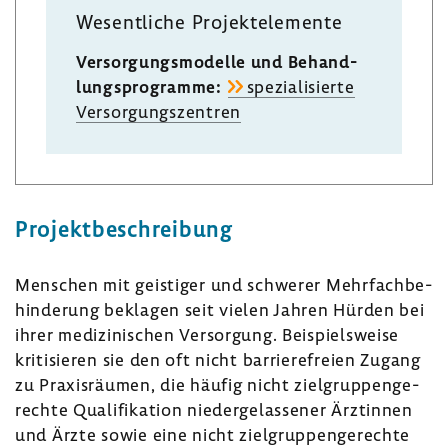
Wesent­liche Projekt­ele­mente
Versor­gungs­mo­delle und Behand­
lungs­pro­gramme:
spezia­li­sierte
Versor­gungs­zen­tren
Projekt­be­schrei­bung
Menschen mit geis­tiger und schwerer Mehr­fach­be­
hin­de­rung beklagen seit vielen Jahren Hürden bei
ihrer medi­zi­ni­schen Versor­gung. Beispiels­weise
kriti­sieren sie den oft nicht barrie­re­freien Zugang
zu Praxis­räumen, die häufig nicht ziel­grup­pen­ge­
rechte Quali­fi­ka­tion nieder­ge­las­sener Ärztinnen
und Ärzte sowie eine nicht ziel­grup­pen­ge­rechte