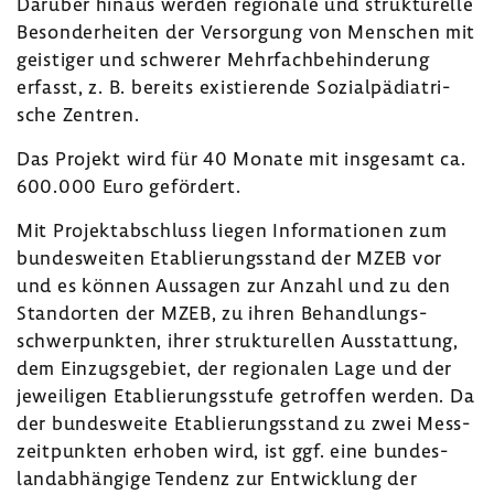
Darüber hinaus werden regio­nale und struk­tu­relle
Beson­der­heiten der Versor­gung von Menschen mit
geis­tiger und schwerer Mehr­fach­be­hin­de­rung
erfasst, z. B. bereits exis­tie­rende Sozi­al­päd­ia­tri­
sche Zentren.
Das Projekt wird für 40 Monate mit insge­samt ca.
600.000 Euro geför­dert.
Mit Projekt­ab­schluss liegen Infor­ma­tionen zum
bundes­weiten Etablie­rungs­stand der MZEB vor
und es können Aussagen zur Anzahl und zu den
Stand­orten der MZEB, zu ihren Behand­lungs­
schwer­punkten, ihrer struk­tu­rellen Ausstat­tung,
dem Einzugs­ge­biet, der regio­nalen Lage und der
jewei­ligen Etablie­rungs­stufe getroffen werden. Da
der bundes­weite Etablie­rungs­stand zu zwei Mess­
zeit­punkten erhoben wird, ist ggf. eine bundes­
land­ab­hän­gige Tendenz zur Entwick­lung der