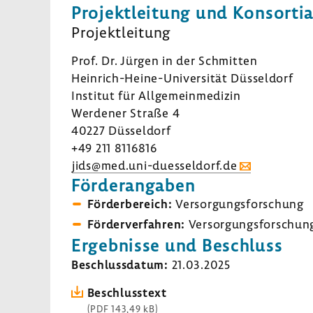
Projekt­lei­tung und Konsor­ti­a
Projekt­lei­tung
Prof. Dr. Jürgen in der Schmitten
Heinrich-​Heine-Universität Düssel­dorf
Institut für Allge­mein­me­dizin
Werdener Straße 4
40227 Düssel­dorf
+49 211 8116816
jids@med.uni-​duesseldorf.de
Förder­an­gaben
Förder­be­reich:
Versor­gungs­for­schung
Förder­ver­fahren:
Versor­gungs­for­schun
Ergeb­nisse und Beschluss
Beschluss­datum:
21.03.2025
Beschluss­text
(PDF 143,49 kB)