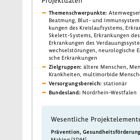
Projekt­daten
Themen­schwer­punkte:
Atem­wegs­er
Beatmung, Blut- und Immun­sys­tem­e
kungen des Kreis­lauf­sys­tems, Erkr
Skelett-Systems, Erkran­kungen des U
Erkran­kungen des Verdau­ungs­sys­
wech­sel­stö­rungen, neuro­lo­gi­sche 
sche Erkran­kungen
Ziel­gruppen:
ältere Menschen, Mens
Krank­heiten, multi­mor­bide Menschen
Versor­gungs­be­reich:
stationär
Bundes­land:
Nordrhein-​Westfalen
Wesent­liche Projekt­ele­ment
Präven­tion, Gesund­heits­för­de­run
Making (SDM)