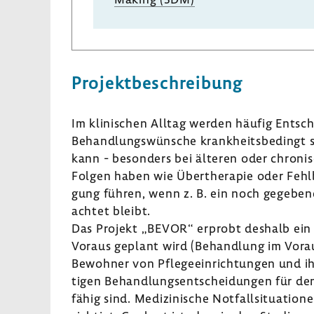
Projekt­be­schrei­bung
Im klini­schen Alltag werden häufig Entsch
Behand­lungs­wün­sche krank­heits­be­dingt
kann - beson­ders bei älteren oder chro­ni
Folgen haben wie Über­the­rapie oder Fehl­
gung führen, wenn z. B. ein noch gege­ben
achtet bleibt.
Das Projekt „BEVOR“ erprobt deshalb ein 
Voraus geplant wird (Behand­lung im Vora
Bewohner von Pfle­ge­ein­rich­tungen und i
tigen Behand­lungs­ent­schei­dungen für den 
fähig sind. Medi­zi­ni­sche Notfall­si­tua­