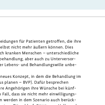
ei­dungen für Pati­enten getroffen, die ihre
 selbst nicht mehr äußern können. Dies
sch kranken Menschen – unter­schied­liche
be­hand­lung, aber auch zu Unter­ver­sor­
er Lebens- und Behand­lungs­wille unbe­
neues Konzept, in dem die Behand­lung im
us planen – BVP). Dafür bespre­chen
hre Ange­hö­rigen ihre Wünsche bei künf­
Fall, dass sie nicht mehr einwil­li­gungs­
tionen werden in dem Szenario auch berück­