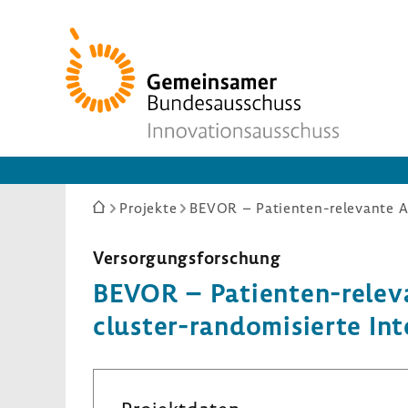
Zur
Startseite
Sie
Projekte
sind
hier:
Versor­gungs­for­schung
BEVOR – Patienten-​relev
cluster-​randomisierte Inter