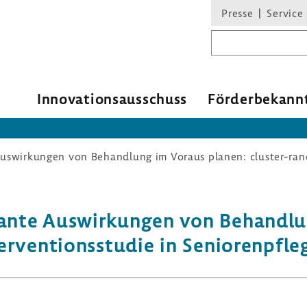
Presse
Service
Suchbegriff
Inno­va­ti­ons­aus­schuss
Förder­be­kann
ante Auswir­kungen von Behand­lu
­ven­ti­ons­studie in Senio­ren­pfle­