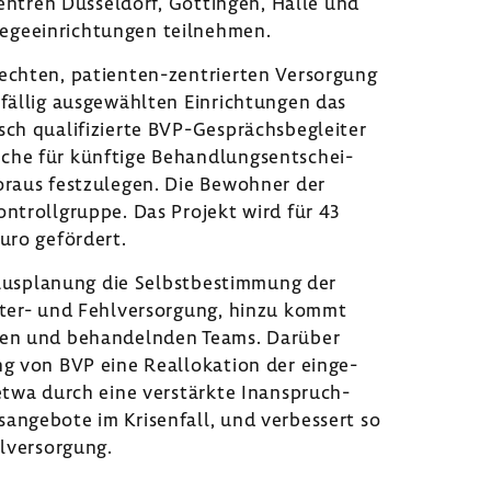
­zen­tren Düssel­dorf, Göttingen, Halle und
e­ein­rich­tungen teil­nehmen.
echten, patienten-​zentrierten Versor­gung
fällig ausge­wählten Einrich­tungen das
sch quali­fi­zierte BVP-​Gesprächsbegleiter
che für künf­tige Behand­lungs­ent­schei­
 Voraus fest­zu­legen. Die Bewohner der
ontroll­gruppe. Das Projekt wird für 43
uro geför­dert.
raus­pla­nung die Selbst­be­stim­mung der
ter- und Fehl­ver­sor­gung, hinzu kommt
rigen und behan­delnden Teams. Darüber
g von BVP eine Real­lo­ka­tion der einge­
etwa durch eine verstärkte Inan­spruch­
an­ge­bote im Krisen­fall, und verbes­sert so
­ver­sor­gung.