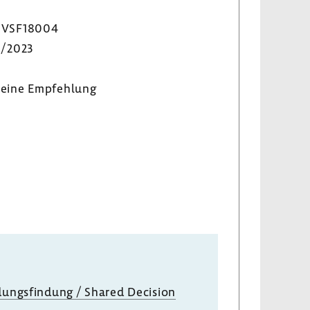
VSF18004
3/2023
eine Empfeh­lung
i­dungs­fin­dung / Shared Decision