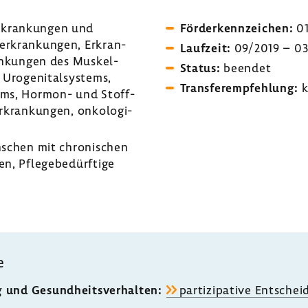
­kran­kungen und
Förder­kenn­zei­chen:
01
r­kran­kungen, Erkran­
Lauf­zeit:
09/2019 – 0
an­kungen des Muskel-​
Status:
beendet
roge­ni­tal­sys­tems,
Trans­fer­emp­feh­lung:
k
tems, Hormon- und Stoff­
Erkran­kungen, onko­lo­gi­
chen mit chro­ni­schen
, Pfle­ge­be­dürf­tige
e
g und Gesund­heits­ver­halten:
parti­zi­pa­tive Entsche