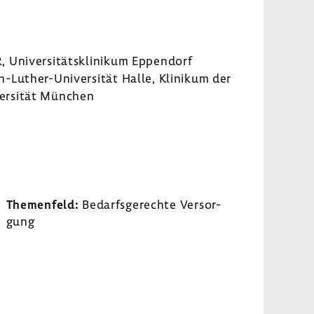
Univer­si­täts­kli­nikum Eppen­dorf
in-​Luther-Universität Halle, Klinikum der
versität München
Themen­feld:
Bedarfs­ge­rechte Versor­
gung