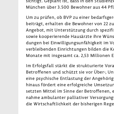
sich­tigt. Geplant ist, dass in den Studi­en
München über 3.500 Bewohner aus 44 Pfle­g
Um zu prüfen, ob BVP zu einer bedarfs­ge­r
beiträgt, erhalten die Bewohner von 22 zu
Angebot, mit Unter­stüt­zung durch spezi­fi
sowie koope­rie­rende Haus­ärzte ihre Wüns
dungen bei Einwil­li­gungs­un­fä­hig­keit im
verblei­benden Einrich­tungen bilden die K
Monate mit insge­samt ca. 2,53 Millionen E
Im Erfolgs­fall stärkt die struk­tu­rierte Vo
Betrof­fenen und schützt sie vor Über-, Un
eine psychi­sche Entlas­tung der Ange­hö­
hinaus fördert eine erfolg­reiche Umset­zun
setzten Mittel im Sinne der Betrof­fenen, 
nahme ambu­lanter pallia­tiver Versor­gungs­
die Wirt­schaft­lich­keit der bishe­rigen Regel