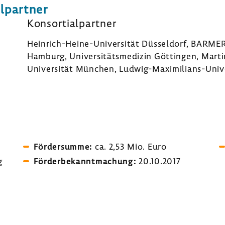
l­partner
Konsor­ti­al­partner
Heinrich-​Heine-Universität Düssel­dorf, BARMER, 
Hamburg, Univer­si­täts­me­dizin Göttingen, Mart
Univer­sität München, Ludwig-​Maximilians-Uni
Förder­summe:
ca. 2,53 Mio. Euro
g
Förder­be­kannt­ma­chung:
20.10.2017