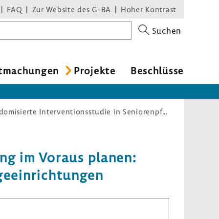
FAQ
Zur Website des G-BA
Hoher Kontrast
Suchen
t­ma­chungen
Projekte
Beschlüsse
BEVOR – Patienten-relevante Auswirkungen von Behandlung im Voraus planen: cluster-randomisierte Interventionsstudie in Seniorenpflegeeinrichtungen
ng im Voraus planen:
ge­ein­rich­tungen