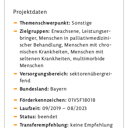
Projekt­daten
Themen­schwer­punkt:
Sons­tige
Ziel­gruppen:
Erwach­sene, Leis­tungs­er­
bringer, Menschen in pallia­tiv­me­di­zi­ni­
scher Behand­lung, Menschen mit chro­
ni­schen Krank­heiten, Menschen mit
seltenen Krank­heiten, multi­mor­bide
Menschen
Versor­gungs­be­reich:
sekto­ren­über­grei­
fend
Bundes­land:
Bayern
Förder­kenn­zei­chen:
01VSF18018
Lauf­zeit:
09/2019 – 08/2023
Status:
beendet
Trans­fer­emp­feh­lung:
keine Empfeh­lung