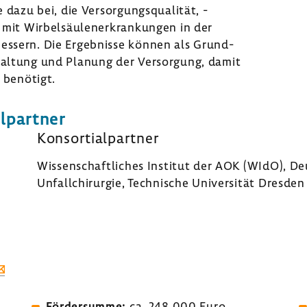
e dazu bei, die Versor­gungs­qua­lität, -​
 mit Wirbel­säu­len­er­kran­kungen in der
erbes­sern. Die Ergeb­nisse können als Grund­
tal­tung und Planung der Versor­gung, damit
 benö­tigt.
l­partner
Konsor­ti­al­partner
Wissen­schaft­li­ches Institut der AOK (WIdO), De
Unfall­chir­urgie, Tech­ni­sche Univer­sität Dresden
Förder­summe:
ca. 248.000 Euro