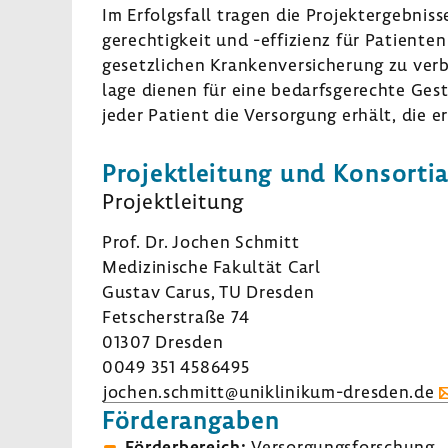
Im Erfolgs­fall tragen die Projekt­er­geb­niss
gerechtigkeit und -​effizienz für Pati­enten
gesetz­li­chen Kran­ken­ver­si­che­rung zu v
lage dienen für eine bedarfs­ge­rechte Ges
jeder Patient die Versor­gung erhält, die er
Projekt­lei­tung und Konsor­ti­a
Projekt­lei­tung
Prof. Dr. Jochen Schmitt
Medi­zi­ni­sche Fakultät Carl
Gustav Carus, TU Dresden
Fetscher­straße 74
01307 Dresden
0049 351 4586495
jochen.schmitt@uniklinikum-​dresden.de
Förder­an­gaben
Förder­be­reich:
Versor­gungs­for­schung