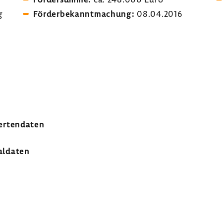
g
Förder­be­kannt­ma­chung:
08.04.2016
er­ten­daten
al­daten