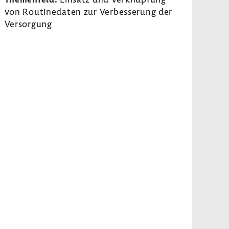
von Routi­ne­daten zur Verbes­se­rung der
Versor­gung