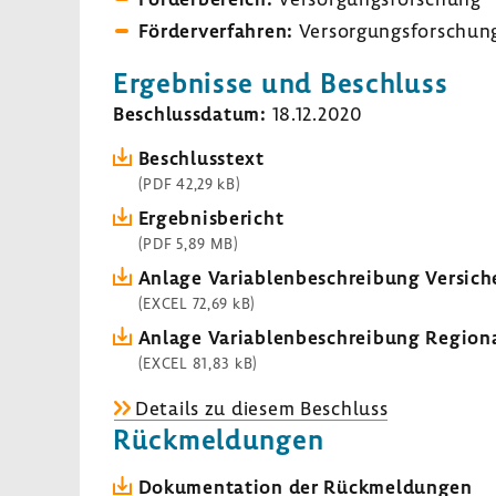
Förder­ver­fahren:
Versor­gungs­for­schun
Ergeb­nisse und Beschluss
Beschluss­datum:
18.12.2020
Beschluss­text
(PDF 42,29 kB)
Ergeb­nis­be­richt
(PDF 5,89 MB)
Anlage Varia­blen­be­schrei­bung Versi­ch
(EXCEL 72,69 kB)
Anlage Varia­blen­be­schrei­bung Regio­n
(EXCEL 81,83 kB)
Details zu diesem Beschluss
Rück­mel­dungen
Doku­men­ta­tion der Rück­mel­dungen