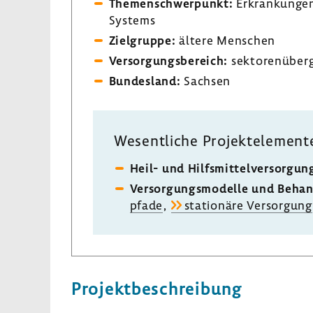
Themen­schwer­punkt:
Erkran­kungen
Systems
Ziel­gruppe:
ältere Menschen
Versor­gungs­be­reich:
sekto­ren­über­
Bundes­land:
Sachsen
Wesent­liche Projekt­ele­ment
Heil- und Hilfs­mit­tel­ver­sor­gun
Versor­gungs­mo­delle und Behan
pfade
,
statio­näre Versor­gung
Projekt­be­schrei­bung