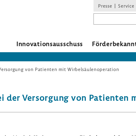
Presse
Service
Suchbegriff
Inno­va­ti­ons­aus­schuss
Förder­be­kann
Versorgung von Patienten mit Wirbelsäulenoperation
 der Versor­gung von Pati­enten mit