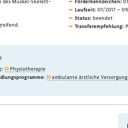
 des Muskel-​Skelett-
Förder­kenn­zei­chen:
01
Lauf­zeit:
07/2017 – 09
Status:
beendet
grei­fend
Trans­fer­emp­feh­lung:
P
e
g:
Physio­the­rapie
d­lungs­pro­gramme:
ambu­lante ärzt­liche Versor­gung