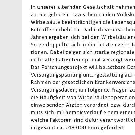
In unserer alternden Gesell­schaft nehmen 
zu. Sie gehören inzwi­schen zu den Volks­kr
Wirbel­säule beein­träch­tigen die Lebens­qua
Betroffen erheb­lich. Dadurch verur­sa­che
Jahren ergaben sich bei den Wirbel­säu­len­
So verdop­pelte sich in den letzten zehn Ja
tionen. Dabei zeigen sich starke regio­nal
nicht alle Pati­enten optimal versorgt wer
Das Forschungs­pro­jekt will belast­bare Dat
Versor­gungs­pla­nung und -​gestaltung auf 
Rahmen der gesetz­li­chen Kran­ken­ver­si­ch
Versor­gungs­daten, um folgende Fragen z
die Häufig­keit von Wirbel­säu­len­ope­ra­
einwei­senden Ärzten verordnet bzw. durch
muss sich im Thera­pie­ver­lauf einem erneut
welche Faktoren sind dafür verant­wort­li
insge­samt ca. 248.000 Euro geför­dert.