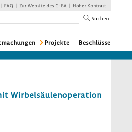
FAQ
Zur Website des G-BA
Hoher Kontrast
Suchen
t­ma­chungen
Projekte
Beschlüsse
 Wirbel­säu­len­ope­ra­tion