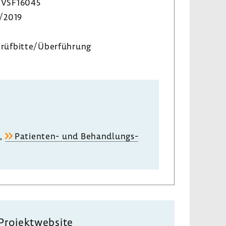
VSF16045
/2019
rüf­bitte/Über­füh­rung
,
Patienten-​ und Behand­lungs­
Projekt­web­site