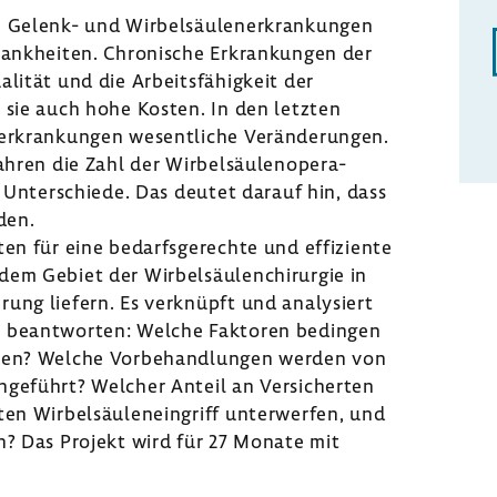
Gelenk- und Wirbel­säu­len­er­kran­kungen
ank­heiten. Chro­ni­sche Erkran­kungen der
­lität und die Arbeits­fä­hig­keit der
n sie auch hohe Kosten. In den letzten
er­kran­kungen wesent­liche Verän­de­rungen.
hren die Zahl der Wirbel­säu­len­ope­ra­
e Unter­schiede. Das deutet darauf hin, dass
den.
en für eine bedarfs­ge­rechte und effi­zi­ente
dem Gebiet der Wirbel­säu­len­chir­urgie in
e­rung liefern. Es verknüpft und analy­siert
u beant­worten: Welche Faktoren bedingen
tionen? Welche Vorbe­hand­lungen werden von
­ge­führt? Welcher Anteil an Versi­cherten
en Wirbel­säu­len­ein­griff unter­werfen, und
ch? Das Projekt wird für 27 Monate mit