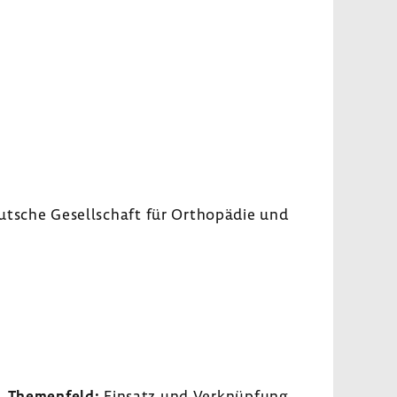
ut­sche Gesell­schaft für Ortho­pädie und
Themen­feld:
Einsatz und Verknüp­fung