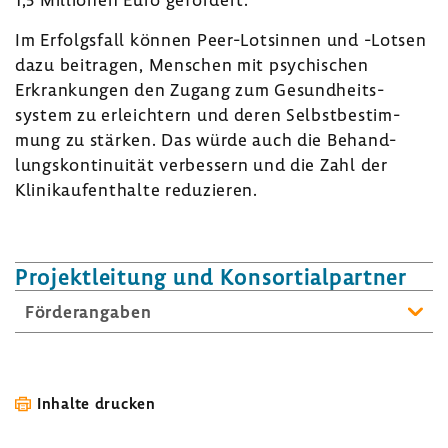
Im Erfolgs­fall können Peer-​Lotsinnen und -Lotsen
dazu beitragen, Menschen mit psychi­schen
Erkran­kungen den Zugang zum Gesund­heits­
system zu erleich­tern und deren Selbst­be­stim­
mung zu stärken. Das würde auch die Behand­
lungs­kon­ti­nuität verbes­sern und die Zahl der
Klinik­auf­ent­halte redu­zieren.
Projekt­lei­tung und Konsor­ti­al­partner
Förder­an­gaben
Inhalte drucken