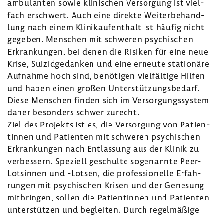
ambu­lanten sowie klini­schen Versor­gung ist viel­
fach erschwert. Auch eine direkte Weiter­be­hand­
lung nach einem Klinik­auf­ent­halt ist häufig nicht
gegeben. Menschen mit schweren psychi­schen
Erkran­kungen, bei denen die Risiken für eine neue
Krise, Suizid­ge­danken und eine erneute statio­näre
Aufnahme hoch sind, benö­tigen viel­fäl­tige Hilfen
und haben einen großen Unter­stüt­zungs­be­darf.
Diese Menschen finden sich im Versor­gungs­system
daher beson­ders schwer zurecht.
Ziel des Projekts ist es, die Versor­gung von Pati­en­
tinnen und Pati­enten mit schweren psychi­schen
Erkran­kungen nach Entlas­sung aus der Klinik zu
verbes­sern. Speziell geschulte soge­nannte Peer-​
Lotsinnen und -Lotsen, die profes­sio­nelle Erfah­
rungen mit psychi­schen Krisen und der Gene­sung
mitbringen, sollen die Pati­en­tinnen und Pati­enten
unter­stützen und begleiten. Durch regel­mä­ßige