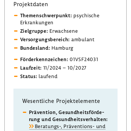
Projekt­daten
Themen­schwer­punkt:
psychi­sche
Erkran­kungen
Ziel­gruppe:
Erwach­sene
Versor­gungs­be­reich:
ambu­lant
Bundes­land:
Hamburg
Förder­kenn­zei­chen:
01VSF24031
Lauf­zeit:
11/2024 – 10/2027
Status:
laufend
Wesent­liche Projekt­ele­mente
Präven­tion, Gesund­heits­för­de­
rung und Gesund­heits­ver­halten:
Beratungs-​, Präventions-​ und