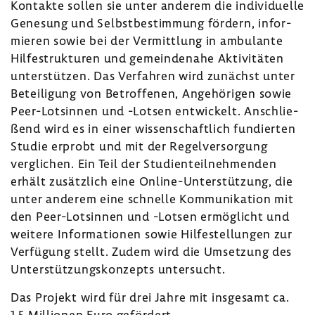
Kontakte sollen sie unter anderem die indi­vi­du­elle
Gene­sung und Selbst­be­stim­mung fördern, infor­
mieren sowie bei der Vermitt­lung in ambu­lante
Hilfe­st­ruk­turen und gemein­de­nahe Akti­vi­täten
unter­stützen. Das Verfahren wird zunächst unter
Betei­li­gung von Betrof­fenen, Ange­hö­rigen sowie
Peer-​Lotsinnen und -Lotsen entwi­ckelt. Anschlie­
ßend wird es in einer wissen­schaft­lich fundierten
Studie erprobt und mit der Regel­ver­sor­gung
vergli­chen. Ein Teil der Studi­en­teil­neh­menden
erhält zusätz­lich eine Online-​Unterstützung, die
unter anderem eine schnelle Kommu­ni­ka­tion mit
den Peer-​Lotsinnen und -Lotsen ermög­licht und
weitere Infor­ma­tionen sowie Hilfe­stel­lungen zur
Verfü­gung stellt. Zudem wird die Umset­zung des
Unter­stüt­zungs­kon­zepts unter­sucht.
Das Projekt wird für drei Jahre mit insge­samt ca.
1,5 Millionen Euro geför­dert.