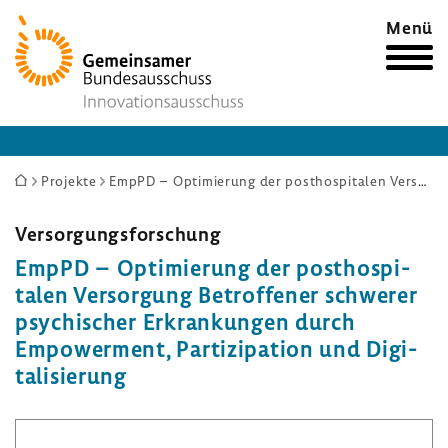
Zur
Menü
Startseite
Sie
Projekte
EmpPD – Optimierung der posthospitalen Versorgung Betroffener schwerer psychischer Erkrankungen durch Empowerment, Partizipation und Digitalisierung
sind
hier:
Versor­gungs­for­schung
EmpPD – Opti­mie­rung der post­hos­pi­
talen Versor­gung Betrof­fener schwerer
psychi­scher Erkran­kungen durch
Empower­ment, Parti­zi­pa­tion und Digi­
ta­li­sie­rung