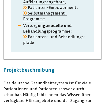
Aufklä­rungs­an­ge­bote
,
Patienten-​Empowerment
,
Selbstmanagement-​
Programme
Versor­gungs­mo­delle und
Behand­lungs­pro­gramme:
Patienten-​ und Behand­lungs­
pfade
Projekt­be­schrei­bung
Das deut­sche Gesund­heits­system ist für viele
Pati­en­tinnen und Pati­enten schwer durch­
schaubar. Häufig fehlt ihnen das Wissen über
verfüg­bare Hilfs­an­ge­bote und der Zugang zur