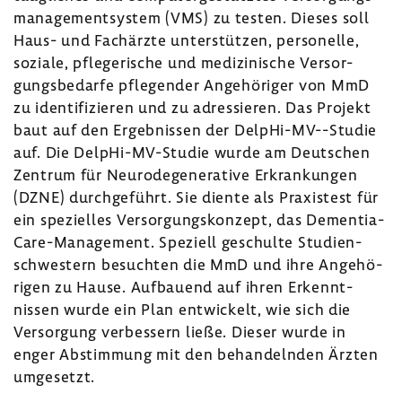
ma­nage­ment­system (VMS) zu testen. Dieses soll
Haus- und Fach­ärzte unter­stützen, perso­nelle,
soziale, pfle­ge­ri­sche und medi­zi­ni­sche Versor­
gungs­be­darfe pfle­gender Ange­hö­riger von MmD
zu iden­ti­fi­zieren und zu adres­sieren. Das Projekt
baut auf den Ergeb­nissen der DelpHi-​MV--Studie
auf. Die DelpHi-​MV-Studie wurde am Deut­schen
Zentrum für Neuro­de­ge­ne­ra­tive Erkran­kungen
(DZNE) durch­ge­führt. Sie diente als Praxis­test für
ein spezi­elles Versor­gungs­kon­zept, das Dementia-​
Care-Management. Speziell geschulte Studi­en­
schwes­tern besuchten die MmD und ihre Ange­hö­
rigen zu Hause. Aufbauend auf ihren Erkennt­
nissen wurde ein Plan entwi­ckelt, wie sich die
Versor­gung verbes­sern ließe. Dieser wurde in
enger Abstim­mung mit den behan­delnden Ärzten
umge­setzt.