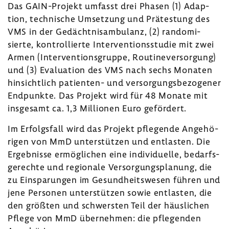
Das GAIN-​Projekt umfasst drei Phasen (1) Adap­
tion, tech­ni­sche Umset­zung und Prätes­tung des
VMS in der Gedächt­ni­sam­bu­lanz, (2) rando­mi­
sierte, kontrol­lierte Inter­ven­ti­ons­studie mit zwei
Armen (Inter­ven­ti­ons­gruppe, Routi­ne­ver­sor­gung)
und (3) Evalua­tion des VMS nach sechs Monaten
hinsicht­lich patienten-​ und versor­gungs­be­zo­gener
Endpunkte. Das Projekt wird für 48 Monate mit
insge­samt ca. 1,3 Millionen Euro geför­dert.
Im Erfolgs­fall wird das Projekt pfle­gende Ange­hö­
rigen von MmD unter­stützen und entlasten. Die
Ergeb­nisse ermög­li­chen eine indi­vi­du­elle, bedarfs­
ge­rechte und regio­nale Versor­gungs­pla­nung, die
zu Einspa­rungen im Gesund­heits­wesen führen und
jene Personen unter­stützen sowie entlasten, die
den größten und schwersten Teil der häus­li­chen
Pflege von MmD über­nehmen: die pfle­genden