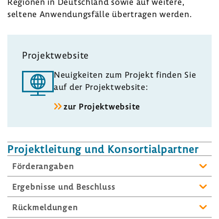
Regionen in Deutsch­land sowie auf weitere,
seltene Anwen­dungs­fälle über­tragen werden.
Projekt­web­site
Neuig­keiten zum Projekt finden Sie
auf der Projekt­web­site:
zur Projekt­web­site
Projekt­lei­tung und Konsor­ti­al­partner
Förder­an­gaben
Ergeb­nisse und Beschluss
Rück­mel­dungen