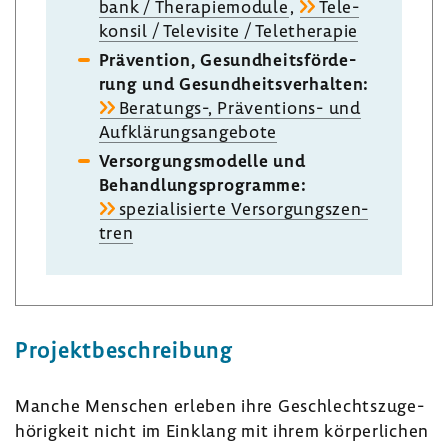
bank / Thera­pie­mo­dule
,
Tele­
konsil / Tele­vi­site / Tele­the­rapie
Präven­tion, Gesund­heits­för­de­
rung und Gesund­heits­ver­halten:
Beratungs-​, Präventions-​ und
Aufklä­rungs­an­ge­bote
Versor­gungs­mo­delle und
Behand­lungs­pro­gramme:
spezia­li­sierte Versor­gungs­zen­
tren
Projekt­be­schrei­bung
Manche Menschen erleben ihre Geschlechts­zu­ge­
hö­rig­keit nicht im Einklang mit ihrem körper­li­chen