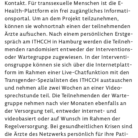
Kontakt. Für trans­se­xu­elle Menschen ist die E-​
Health-Plattform ein frei zugäng­li­ches Infor­ma­ti­
ons­portal. Um an dem Projekt teil­zu­nehmen,
können sie wohn­ortnah einen der teil­neh­menden
Ärzte aufsu­chen. Nach einem persön­li­chen Erst­ge­
spräch am ITHCCH in Hamburg werden die Teil­neh­
menden rando­mi­siert entweder der Interventions-​
oder Warte­gruppe zuge­wiesen. In der Inter­ven­ti­
ons­gruppe können sie sich über die Inter­net­platt­
form im Rahmen einer Live-​Chatfunktion mit den
Transgender-​Spezialisten des ITHCCH austau­schen
und nehmen alle zwei Wochen an einer Video­
sprech­stunde teil. Die Teil­neh­menden der Warte­
gruppe nehmen nach vier Monaten eben­falls an
der Versor­gung teil, entweder internet-​ und
video­ba­siert oder auf Wunsch im Rahmen der
Regel­ver­sor­gung. Bei gesund­heit­li­chen Krisen sind
die Ärzte des Netz­werks persön­lich für ihre Pati­