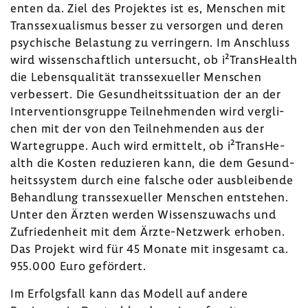
enten da. Ziel des Projektes ist es, Menschen mit
Trans­se­xua­lismus besser zu versorgen und deren
psychi­sche Belas­tung zu verrin­gern. Im Anschluss
wird wissen­schaft­lich unter­sucht, ob i²TransHe­alth
die Lebens­qua­lität trans­se­xu­eller Menschen
verbes­sert. Die Gesund­heits­si­tua­tion der an der
Inter­ven­ti­ons­gruppe Teil­neh­menden wird vergli­
chen mit der von den Teil­neh­menden aus der
Warte­gruppe. Auch wird ermit­telt, ob i²TransHe­
alth die Kosten redu­zieren kann, die dem Gesund­
heits­system durch eine falsche oder ausblei­bende
Behand­lung trans­se­xu­eller Menschen entstehen.
Unter den Ärzten werden Wissens­zu­wachs und
Zufrie­den­heit mit dem Ärzte-​Netzwerk erhoben.
Das Projekt wird für 45 Monate mit insge­samt ca.
955.000 Euro geför­dert.
Im Erfolgs­fall kann das Modell auf andere