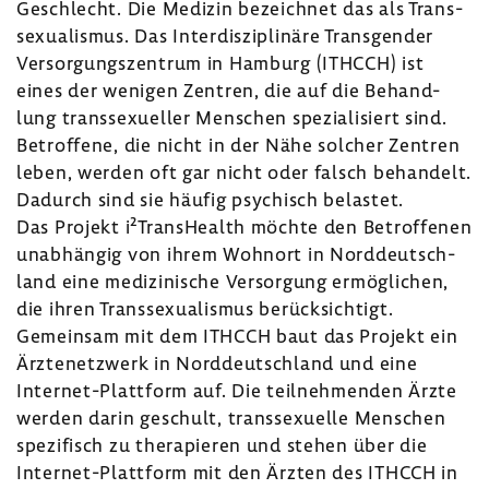
Geschlecht. Die Medizin bezeichnet das als Trans­
se­xua­lismus. Das Inter­dis­zi­pli­näre Trans­gender
Versor­gungs­zen­trum in Hamburg (ITHCCH) ist
eines der wenigen Zentren, die auf die Behand­
lung trans­se­xu­eller Menschen spezia­li­siert sind.
Betrof­fene, die nicht in der Nähe solcher Zentren
leben, werden oft gar nicht oder falsch behan­delt.
Dadurch sind sie häufig psychisch belastet.
Das Projekt i²TransHe­alth möchte den Betrof­fenen
unab­hängig von ihrem Wohnort in Nord­deutsch­
land eine medi­zi­ni­sche Versor­gung ermög­li­chen,
die ihren Trans­se­xua­lismus berück­sich­tigt.
Gemeinsam mit dem ITHCCH baut das Projekt ein
Ärzte­netz­werk in Nord­deutsch­land und eine
Internet-​Plattform auf. Die teil­neh­menden Ärzte
werden darin geschult, trans­se­xu­elle Menschen
spezi­fisch zu thera­pieren und stehen über die
Internet-​Plattform mit den Ärzten des ITHCCH in