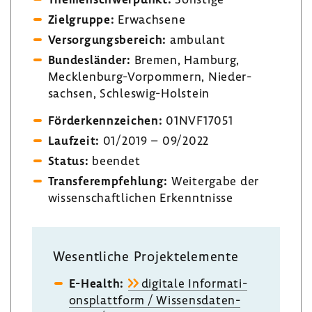
Ziel­gruppe:
Erwach­sene
Versor­gungs­be­reich:
ambu­lant
Bundes­länder:
Bremen, Hamburg,
Mecklenburg-​Vorpommern, Nieder­
sachsen, Schleswig-​Holstein
Förder­kenn­zei­chen:
01NVF17051
Lauf­zeit:
01/2019 – 09/2022
Status:
beendet
Trans­fer­emp­feh­lung:
Weiter­gabe der
wissen­schaft­li­chen Erkennt­nisse
Wesent­liche Projekt­ele­mente
E-​Health:
digi­tale Infor­ma­ti­
ons­platt­form / Wissens­da­ten­