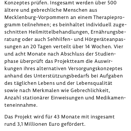
Konzeptes prüfen. Insge­samt werden über 500
ältere und gebrech­liche Menschen aus
Mecklenburg-​Vorpommern an einem Thera­pie­pro­
gramm teil­nehmen; es beinhaltet indi­vi­duell zuge­
schnitten Heil­mit­tel­be­hand­lungen, Ernäh­rungs­be­
ra­tung oder auch Sehhilfen-​ und Hörge­rä­te­an­pas­
sungen an 20 Tagen verteilt über 14 Wochen. Vier
und acht Monate nach Abschluss der Studi­en­
phase über­prüft das Projekt­team die Auswir­
kungen ihres alter­na­tiven Versor­gungs­kon­zeptes
anhand des Unter­stüt­zungs­be­darfs bei Aufgaben
des tägli­chen Lebens und der Lebens­qua­lität
sowie nach Merk­malen wie Gebrech­lich­keit,
Anzahl statio­närer Einwei­sungen und Medi­ka­men­
ten­ein­nahme.
Das Projekt wird für 43 Monate mit insge­samt
rund 3,1 Millionen Euro geför­dert.