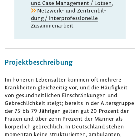
und Case Manage­ment / Lotsen
,
Netzwerk-​ und Zentren­bil­
dung / inter­pro­fes­sio­nelle
Zusam­men­ar­beit
Projekt­be­schrei­bung
Im höheren Lebens­alter kommen oft mehrere
Krank­heiten gleich­zeitig vor, und die Häufig­keit
von gesund­heit­li­chen Einschrän­kungen und
Gebrech­lich­keit steigt; bereits in der Alters­gruppe
der 75-bis 79-​Jährigen gelten gut 20 Prozent der
Frauen und über zehn Prozent der Männer als
körper­lich gebrech­lich. In Deutsch­land stehen
momentan keine struk­tu­rierten, ambu­lanten,