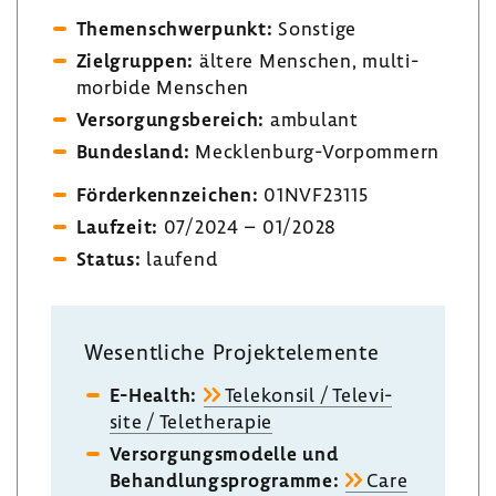
Themen­schwer­punkt:
Sons­tige
Ziel­gruppen:
ältere Menschen, multi­
mor­bide Menschen
Versor­gungs­be­reich:
ambu­lant
Bundes­land:
Mecklenburg-​Vorpommern
Förder­kenn­zei­chen:
01NVF23115
Lauf­zeit:
07/2024 – 01/2028
Status:
laufend
Wesent­liche Projekt­ele­mente
E-​Health:
Tele­konsil / Tele­vi­
site / Tele­the­rapie
Versor­gungs­mo­delle und
Behand­lungs­pro­gramme:
Care