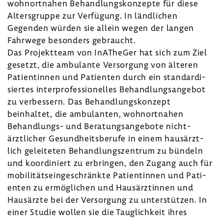
wohn­ort­nahen Behand­lungs­kon­zepte für diese
Alters­gruppe zur Verfü­gung. In länd­li­chen
Gegenden würden sie allein wegen der langen
Fahr­wege beson­ders gebraucht.
Das Projekt­team von InATheGer hat sich zum Ziel
gesetzt, die ambu­lante Versor­gung von älteren
Pati­en­tinnen und Pati­enten durch ein stan­dar­di­
siertes inter­pro­fes­sio­nelles Behand­lungs­an­gebot
zu verbes­sern. Das Behand­lungs­kon­zept
beinhaltet, die ambu­lanten, wohn­ort­nahen
Behandlungs-​ und Bera­tungs­an­ge­bote nicht-​
ärztlicher Gesund­heits­be­rufe in einem haus­ärzt­
lich gelei­teten Behand­lungs­zen­trum zu bündeln
und koor­di­niert zu erbringen, den Zugang auch für
mobi­li­täts­ein­ge­schränkte Pati­en­tinnen und Pati­
enten zu ermög­li­chen und Haus­ärz­tinnen und
Haus­ärzte bei der Versor­gung zu unter­stützen. In
einer Studie wollen sie die Taug­lich­keit ihres