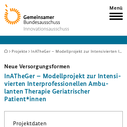
Zur
Menü
Startseite
Sie
Projekte
InATheGer – Modellprojekt zur Intensivierten Interprofessionellen Ambulanten Therapie Geriatrischer Patient*innen
sind
hier:
Neue Versor­gungs­formen
InATheGer – Modell­pro­jekt zur Inten­si­
vierten Inter­pro­fes­sio­nellen Ambu­
lanten Therapie Geria­tri­scher
Patient*innen
Projekt­daten