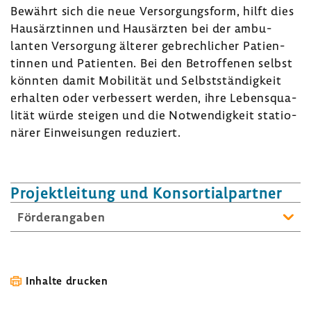
Bewährt sich die neue Versor­gungs­form, hilft dies
Haus­ärz­tinnen und Haus­ärzten bei der ambu­
lanten Versor­gung älterer gebrech­li­cher Pati­en­
tinnen und Pati­enten. Bei den Betrof­fenen selbst
könnten damit Mobi­lität und Selbst­stän­dig­keit
erhalten oder verbes­sert werden, ihre Lebens­qua­
lität würde steigen und die Notwen­dig­keit statio­
närer Einwei­sungen redu­ziert.
Projekt­lei­tung und Konsor­ti­al­partner
Förder­an­gaben
Inhalte drucken