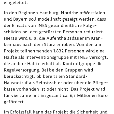
einge­leitet.
In den Regionen Hamburg, Nordrhein-​Westfalen
und Bayern soll modell­haft gezeigt werden, dass
der Einsatz von INES gesund­heit­liche Folge­
schäden bei den gestürzten Personen redu­ziert.
Hierzu wird u. a. die Aufent­halts­dauer im Kran­
ken­haus nach dem Sturz erhoben. Von den am
Projekt teil­neh­menden 1.832 Personen wird eine
Hälfte als Inter­ven­ti­ons­gruppe mit INES versorgt,
die andere Hälfte erhält als Kontroll­gruppe die
Regel­ver­sor­gung. Bei beiden Gruppen wird
berück­sich­tigt, ob bereits ein Standard-​
Hausnotruf als Selbst­zahler oder über die Pfle­ge­
kasse vorhanden ist oder nicht. Das Projekt wird
für vier Jahre mit insge­samt ca. 6,7 Millionen Euro
geför­dert.
Im Erfolgs­fall kann das Projekt die Sicher­heit und