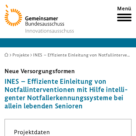
Zur
Menü
Startseite
Sie
Projekte
INES – Effiziente Einleitung von Notfallinterventionen mit Hilfe intelligenter Notfallerkennungssysteme bei allein lebenden Senioren
sind
hier:
Neue Versor­gungs­formen
INES – Effi­zi­ente Einlei­tung von
Notfall­in­ter­ven­tionen mit Hilfe intel­li­
genter Notfall­er­ken­nungs­sys­teme bei
allein lebenden Senioren
Projekt­daten