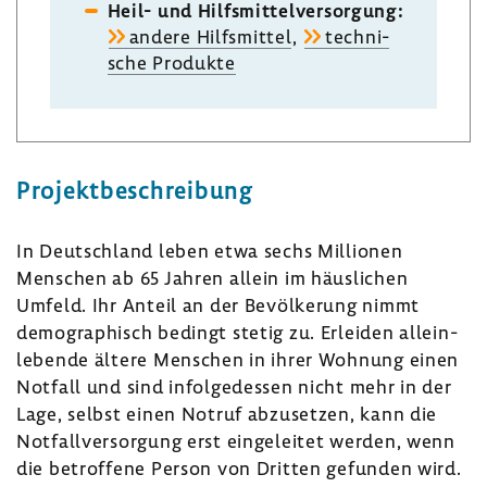
Heil- und Hilfs­mit­tel­ver­sor­gung:
andere Hilfs­mittel
,
tech­ni­
sche Produkte
Projekt­be­schrei­bung
In Deutsch­land leben etwa sechs Millionen
Menschen ab 65 Jahren allein im häus­li­chen
Umfeld. Ihr Anteil an der Bevöl­ke­rung nimmt
demo­gra­phisch bedingt stetig zu. Erleiden allein­
le­bende ältere Menschen in ihrer Wohnung einen
Notfall und sind infol­ge­dessen nicht mehr in der
Lage, selbst einen Notruf abzu­setzen, kann die
Notfall­ver­sor­gung erst einge­leitet werden, wenn
die betrof­fene Person von Dritten gefunden wird.