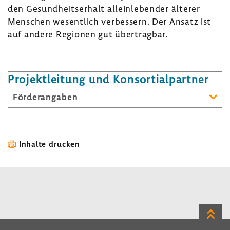
den Gesund­heits­er­halt allein­le­bender älterer
Menschen wesent­lich verbes­sern. Der Ansatz ist
auf andere Regionen gut über­tragbar.
Projekt­lei­tung und Konsor­ti­al­partner
Förder­an­gaben
Inhalte drucken
Zum
Seite