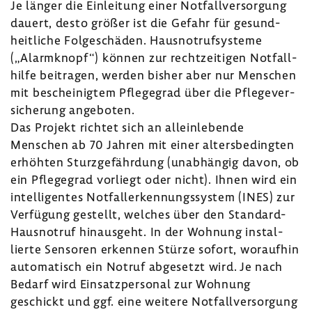
Je länger die Einlei­tung einer Notfall­ver­sor­gung
dauert, desto größer ist die Gefahr für gesund­
heit­liche Folge­schäden. Haus­not­ruf­sys­teme
(„Alarm­knopf“) können zur recht­zei­tigen Notfall­
hilfe beitragen, werden bisher aber nur Menschen
mit beschei­nigtem Pfle­ge­grad über die Pfle­ge­ver­
si­che­rung ange­boten.
Das Projekt richtet sich an allein­le­bende
Menschen ab 70 Jahren mit einer alters­be­dingten
erhöhten Sturz­ge­fähr­dung (unab­hängig davon, ob
ein Pfle­ge­grad vorliegt oder nicht). Ihnen wird ein
intel­li­gentes Notfall­er­ken­nungs­system (INES) zur
Verfü­gung gestellt, welches über den Standard-​
Hausnotruf hinaus­geht. In der Wohnung instal­
lierte Sensoren erkennen Stürze sofort, woraufhin
auto­ma­tisch ein Notruf abge­setzt wird. Je nach
Bedarf wird Einsatz­per­sonal zur Wohnung
geschickt und ggf. eine weitere Notfall­ver­sor­gung