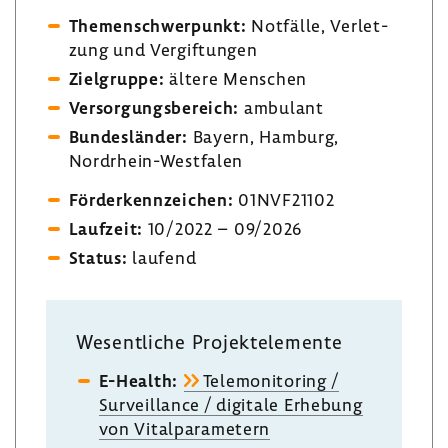
Themen­schwer­punkt:
Notfälle, Verlet­
zung und Vergif­tungen
Ziel­gruppe:
ältere Menschen
Versor­gungs­be­reich:
ambu­lant
Bundes­länder:
Bayern, Hamburg,
Nordrhein-​Westfalen
Förder­kenn­zei­chen:
01NVF21102
Lauf­zeit:
10/2022 – 09/2026
Status:
laufend
Wesent­liche Projekt­ele­mente
E-​Health:
Tele­mo­ni­to­ring /
Surveil­lance / digi­tale Erhe­bung
von Vital­pa­ra­me­tern