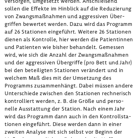
versorgen, umge­setzt werden. Anschlie­ßend
sollen die Effekte im Hinblick auf die Redu­zie­rung
von Zwangs­maß­nahmen und aggres­siven Über­
griffen bewertet werden. Dazu wird das Programm
auf 26 Stationen einge­führt. Weitere 26 Stationen
dienen als Kontrolle, hier werden die Pati­en­tinnen
und Pati­enten wie bisher behan­delt. Gemessen
wird, wie sich die Anzahl der Zwangs­maß­nahmen
und der aggres­siven Über­griffe (pro Bett und Jahr)
bei den betei­ligten Stationen verän­dert und in
welchem Maß dies mit der Umset­zung des
Programms zusam­men­hängt. Dabei müssen andere
Unter­schiede zwischen den Stationen rech­ne­risch
kontrol­liert werden, z. B. die Größe und perso­
nelle Ausstat­tung der Station. Nach einem Jahr
wird das Programm dann auch in den Kontroll­sta­
tionen einge­führt. Diese werden dann in einer
zweiten Analyse mit sich selbst vor Beginn der