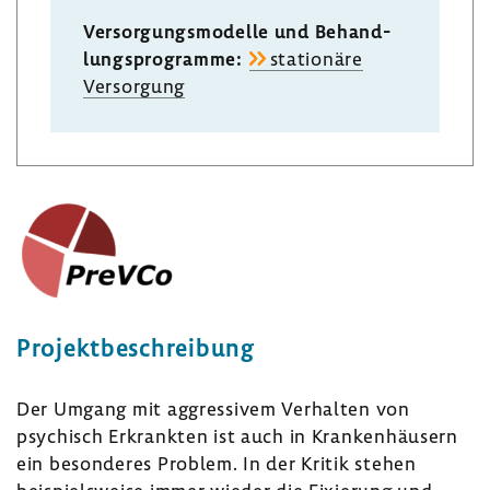
Versor­gungs­mo­delle und Behand­
lungs­pro­gramme:
statio­näre
Versor­gung
Projekt­be­schrei­bung
Der Umgang mit aggres­sivem Verhalten von
psychisch Erkrankten ist auch in Kran­ken­häu­sern
ein beson­deres Problem. In der Kritik stehen