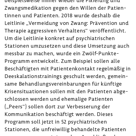
beispiels­weise immer wieder die Fixie­rung und
Zwangs­me­di­ka­tion gegen den Willen der Pati­en­
tinnen und Pati­enten. 2018 wurde deshalb die
Leit­linie „Vermei­dung von Zwang: Präven­tion und
Therapie aggres­siven Verhal­tens“ veröf­fent­licht.
Um die Leit­linie konkret auf psych­ia­tri­schen
Stationen umzu­setzen und diese Umset­zung auch
messbar zu machen, wurde ein Zwölf-​Punkte-
Programm entwi­ckelt. Zum Beispiel sollen alle
Beschäf­tigten mit Pati­en­ten­kon­takt regel­mäßig in
Dees­ka­la­ti­ons­trai­nings geschult werden, gemein­
same Behand­lungs­ver­ein­ba­rungen für künf­tige
Krisen­si­tua­tionen sollen mit den Pati­enten abge­
schlossen werden und ehema­lige Pati­enten
(„Peers“) sollen dort zur Verbes­se­rung der
Kommu­ni­ka­tion beschäf­tigt werden. Dieses
Programm soll jetzt in 52 psych­ia­tri­schen
Stationen, die unfrei­willig behan­delte Pati­enten