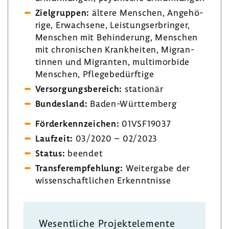
Ziel­gruppen:
ältere Menschen, Ange­hö­
rige, Erwach­sene, Leis­tungs­er­bringer,
Menschen mit Behin­de­rung, Menschen
mit chro­ni­schen Krank­heiten, Migran­
tinnen und Migranten, multi­mor­bide
Menschen, Pfle­ge­be­dürf­tige
Versor­gungs­be­reich:
stationär
Bundes­land:
Baden-​Württemberg
Förder­kenn­zei­chen:
01VSF19037
Lauf­zeit:
03/2020 – 02/2023
Status:
beendet
Trans­fer­emp­feh­lung:
Weiter­gabe der
wissen­schaft­li­chen Erkennt­nisse
Wesent­liche Projekt­ele­mente