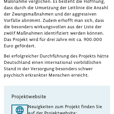
Maßnahme vergli­chen. Es besteht die Hoff­nung,
dass durch die Umset­zung der Leit­linie die Anzahl
der Zwangs­maß­nahmen und der aggres­siven
Vorfälle abnimmt. Zudem erhofft man sich, dass
die beson­ders wirkungs­vollen aus der Liste der
zwölf Maßnahmen iden­ti­fi­ziert werden können.
Das Projekt wird für drei Jahre mit ca. 900.000
Euro geför­dert.
Bei erfolg­rei­cher Durch­füh­rung des Projekts hätte
Deutsch­land einen inter­na­tional vorbild­li­chen
Stand in der Versor­gung beson­ders schwer
psychisch erkrankter Menschen erreicht.
Projekt­web­site
Neuig­keiten zum Projekt finden Sie
auf der Projekt­web­site: