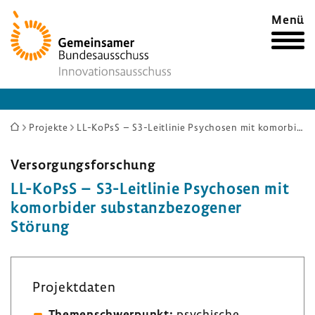
Zur
Menü
Startseite
Sie
Projekte
LL-KoPsS – S3-Leitlinie Psychosen mit komorbider substanzbezogener Störung
sind
hier:
Versor­gungs­for­schung
LL-​KoPsS – S3-​Leitlinie Psychosen mit
komor­bider substanz­be­zo­gener
Störung
Projekt­daten
Themen­schwer­punkt:
psychi­sche