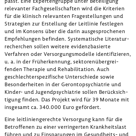
passt. Eine Exper­ten­gruppe unter Betei­li­gung
rele­vanter Fach­ge­sell­schaften wird die Krite­rien
für die klinisch rele­vanten Frage­stel­lungen und
Stra­te­gien zur Erstel­lung der Leit­linie fest­legen
und im Konsens über die darin ausge­spro­chenen
Empfeh­lungen befinden. Syste­ma­ti­sche Lite­ra­tur­
re­cher­chen sollen weitere evidenz­ba­sierte
Verfahren oder Versor­gungs­mo­delle iden­ti­fi­zieren,
u. a. in der Früh­erken­nung, sekto­ren­über­grei­
fenden Therapie und Reha­bi­li­ta­tion. Auch
geschlech­ter­spe­zi­fi­sche Unter­schiede sowie
Beson­der­heiten in der Geron­to­psych­ia­trie und
Kinder- und Jugend­psych­ia­trie sollen Berück­sich­
ti­gung finden. Das Projekt wird für 39 Monate mit
insge­samt ca. 340.000 Euro geför­dert.
Eine leit­li­ni­en­ge­rechte Versor­gung kann für die
Betrof­fenen zu einer verrin­gerten Krank­heits­last
führen und zu Einspa­rungen im Gesundheits-​ und