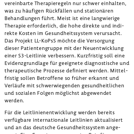
verein­barte Thera­pie­re­geln nur schwer einhalten,
was zu häufigen Rück­fällen und statio­nären
Behand­lungen führt. Meist ist eine lang­wie­rige
Therapie erfor­der­lich, die hohe direkte und indi­
rekte Kosten im Gesund­heits­system verur­sacht.
Das Projekt LL-​KoPsS möchte die Versor­gung
dieser Pati­en­ten­gruppe mit der Neuent­wick­lung
einer S3-​Leitlinie verbes­sern. Kurz­fristig soll eine
Evidenz­grund­lage für geeig­nete diagnos­ti­sche und
thera­peu­ti­sche Prozesse defi­niert werden. Mittel­
fristig sollen Betrof­fene so früher erkannt und
Verläufe mit schwer­wie­genden gesund­heit­li­chen
und sozialen Folgen möglichst abge­wendet
werden.
Für die Leit­li­ni­en­ent­wick­lung werden bereits
verfüg­bare inter­na­tio­nale Leit­li­nien aktua­li­siert
und an das deut­sche Gesund­heits­system ange­