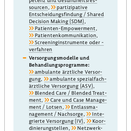
pe­tenz und Gesund­heits­res­
sourcen
,
parti­zi­pa­tive
Entschei­dungs­fin­dung / Shared
Decision Making (SDM)
,
Patienten-​Empowerment
,
Pati­en­ten­kom­mu­ni­ka­tion
,
Scree­nin­g­in­stru­mente oder -​
verfahren
Versor­gungs­mo­delle und
Behand­lungs­pro­gramme:
ambu­lante ärzt­liche Versor­
gung
,
ambu­lante spezi­al­fach­
ärzt­liche Versor­gung (ASV)
,
Blended Care / Blended Treat­
ment
,
Care und Case Manage­
ment / Lotsen
,
Entlass­ma­
nage­ment / Nach­sorge
,
Inte­
grierte Versor­gung (IV)
,
Koor­
di­nie­rungstellen
,
Netzwerk-​