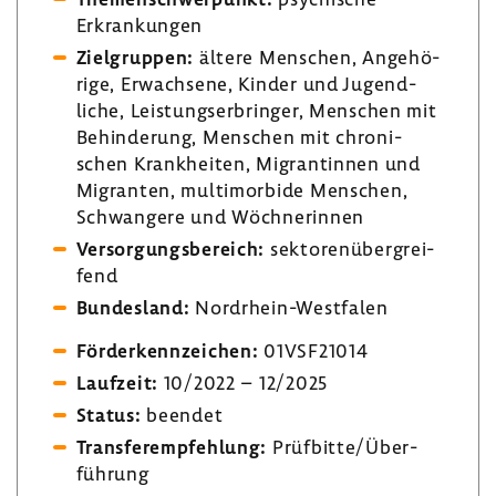
Erkran­kungen
Ziel­gruppen:
ältere Menschen, Ange­hö­
rige, Erwach­sene, Kinder und Jugend­
liche, Leis­tungs­er­bringer, Menschen mit
Behin­de­rung, Menschen mit chro­ni­
schen Krank­heiten, Migran­tinnen und
Migranten, multi­mor­bide Menschen,
Schwan­gere und Wöch­ne­rinnen
Versor­gungs­be­reich:
sekto­ren­über­grei­
fend
Bundes­land:
Nordrhein-​Westfalen
Förder­kenn­zei­chen:
01VSF21014
Lauf­zeit:
10/2022 – 12/2025
Status:
beendet
Trans­fer­emp­feh­lung:
Prüf­bitte/Über­
füh­rung