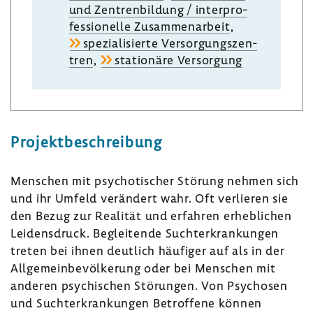
und Zentren­bil­dung / inter­pro­
fes­sio­nelle Zusam­men­ar­beit
,
spezia­li­sierte Versor­gungs­zen­
tren
,
statio­näre Versor­gung
Projekt­be­schrei­bung
Menschen mit psycho­ti­scher Störung nehmen sich
und ihr Umfeld verän­dert wahr. Oft verlieren sie
den Bezug zur Realität und erfahren erheb­li­chen
Leidens­druck. Beglei­tende Sucht­er­kran­kungen
treten bei ihnen deut­lich häufiger auf als in der
Allge­mein­be­völ­ke­rung oder bei Menschen mit
anderen psychi­schen Störungen. Von Psychosen
und Sucht­er­kran­kungen Betrof­fene können