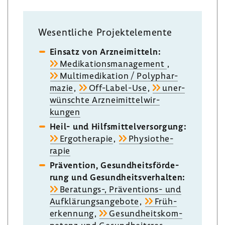
Wesent­liche Projekt­ele­mente
Einsatz von Arznei­mit­teln:
Medi­ka­ti­ons­ma­nage­ment
,
Multi­me­di­ka­tion / Poly­phar­
mazie
,
Off-​Label-Use
,
uner­
wünschte Arznei­mit­tel­wir­
kungen
Heil- und Hilfs­mit­tel­ver­sor­gung:
Ergo­the­rapie
,
Physio­the­
rapie
Präven­tion, Gesund­heits­för­de­
rung und Gesund­heits­ver­halten:
Beratungs-​, Präventions-​ und
Aufklä­rungs­an­ge­bote
,
Früh­
erken­nung
,
Gesund­heits­kom­