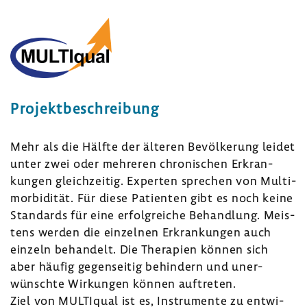
Projekt­be­schrei­bung
Mehr als die Hälfte der älteren Bevöl­ke­rung leidet
unter zwei oder mehreren chro­ni­schen Erkran­
kungen gleich­zeitig. Experten spre­chen von Multi­
mor­bi­dität. Für diese Pati­enten gibt es noch keine
Stan­dards für eine erfolg­reiche Behand­lung. Meis­
tens werden die einzelnen Erkran­kungen auch
einzeln behan­delt. Die Thera­pien können sich
aber häufig gegen­seitig behin­dern und uner­
wünschte Wirkungen können auftreten.
Ziel von MULTI­qual ist es, Instru­mente zu entwi­