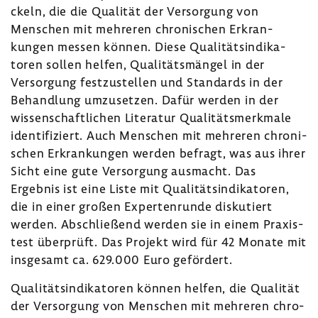
ckeln, die die Qualität der Versor­gung von
Menschen mit mehreren chro­ni­schen Erkran­
kungen messen können. Diese Quali­täts­in­di­ka­
toren sollen helfen, Quali­täts­mängel in der
Versor­gung fest­zu­stellen und Stan­dards in der
Behand­lung umzu­setzen. Dafür werden in der
wissen­schaft­li­chen Lite­ratur Quali­täts­merk­male
iden­ti­fi­ziert. Auch Menschen mit mehreren chro­ni­
schen Erkran­kungen werden befragt, was aus ihrer
Sicht eine gute Versor­gung ausmacht. Das
Ergebnis ist eine Liste mit Quali­täts­in­di­ka­toren,
die in einer großen Exper­ten­runde disku­tiert
werden. Abschlie­ßend werden sie in einem Praxis­
test über­prüft. Das Projekt wird für 42 Monate mit
insge­samt ca. 629.000 Euro geför­dert.
Quali­täts­in­di­ka­toren können helfen, die Qualität
der Versor­gung von Menschen mit mehreren chro­