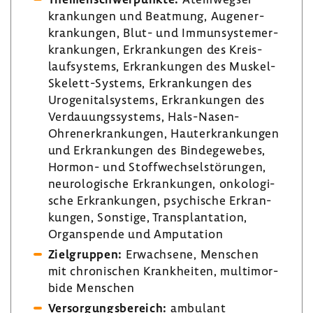
kran­kungen und Beatmung, Augen­er­
kran­kungen, Blut- und Immun­sys­tem­er­
kran­kungen, Erkran­kungen des Kreis­
lauf­sys­tems, Erkran­kungen des Muskel-​
Skelett-Systems, Erkran­kungen des
Uroge­ni­tal­sys­tems, Erkran­kungen des
Verdau­ungs­sys­tems, Hals-​Nasen-
Ohrenerkrankungen, Haut­er­kran­kungen
und Erkran­kungen des Binde­ge­webes,
Hormon- und Stoff­wech­sel­stö­rungen,
neuro­lo­gi­sche Erkran­kungen, onko­lo­gi­
sche Erkran­kungen, psychi­sche Erkran­
kungen, Sons­tige, Trans­plan­ta­tion,
Organ­spende und Ampu­ta­tion
Ziel­gruppen:
Erwach­sene, Menschen
mit chro­ni­schen Krank­heiten, multi­mor­
bide Menschen
Versor­gungs­be­reich:
ambu­lant