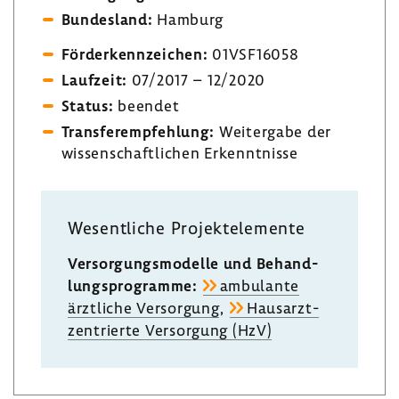
Bundes­land:
Hamburg
Förder­kenn­zei­chen:
01VSF16058
Lauf­zeit:
07/2017 – 12/2020
Status:
beendet
Trans­fer­emp­feh­lung:
Weiter­gabe der
wissen­schaft­li­chen Erkennt­nisse
Wesent­liche Projekt­ele­mente
Versor­gungs­mo­delle und Behand­
lungs­pro­gramme:
ambu­lante
ärzt­liche Versor­gung
,
Haus­arzt­
zen­trierte Versor­gung (HzV)