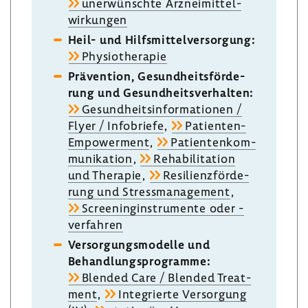
uner­wünschte Arznei­mit­tel­
wir­kungen
Heil- und Hilfs­mit­tel­ver­sor­gung:
Physio­the­rapie
Präven­tion, Gesund­heits­för­de­
rung und Gesund­heits­ver­halten:
Gesund­heits­in­for­ma­tionen /
Flyer / Info­briefe
,
Patienten-​
Empowerment
,
Pati­en­ten­kom­
mu­ni­ka­tion
,
Reha­bi­li­ta­tion
und Therapie
,
Resi­li­enz­för­de­
rung und Stress­ma­nage­ment
,
Scree­nin­g­in­stru­mente oder -​
verfahren
Versor­gungs­mo­delle und
Behand­lungs­pro­gramme:
Blended Care / Blended Treat­
ment
,
Inte­grierte Versor­gung