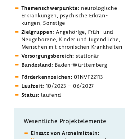
Themen­schwer­punkte:
neuro­lo­gi­sche
Erkran­kungen, psychi­sche Erkran­
kungen, Sons­tige
Ziel­gruppen:
Ange­hö­rige, Früh- und
Neuge­bo­rene, Kinder und Jugend­liche,
Menschen mit chro­ni­schen Krank­heiten
Versor­gungs­be­reich:
stationär
Bundes­land:
Baden-​Württemberg
Förder­kenn­zei­chen:
01NVF22113
Lauf­zeit:
10/2023 – 06/2027
Status:
laufend
Wesent­liche Projekt­ele­mente
Einsatz von Arznei­mit­teln: