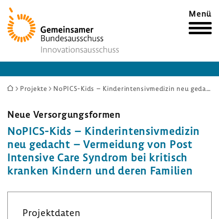
Zur
Menü
Startseite
Sie
Projekte
NoPICS-Kids – Kinderintensivmedizin neu gedacht – Vermeidung von Post Intensive Care Syndrom bei kritisch kranken Kindern und deren Familien
sind
hier:
Neue Versor­gungs­formen
NoPICS-​Kids – Kinder­in­ten­siv­me­dizin
neu gedacht – Vermei­dung von Post
Inten­sive Care Syndrom bei kritisch
kranken Kindern und deren Fami­lien
Projekt­daten