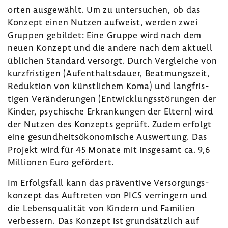
orten ausge­wählt. Um zu unter­su­chen, ob das
Konzept einen Nutzen aufweist, werden zwei
Gruppen gebildet: Eine Gruppe wird nach dem
neuen Konzept und die andere nach dem aktuell
übli­chen Stan­dard versorgt. Durch Vergleiche von
kurz­fris­tigen (Aufent­halts­dauer, Beatmungs­zeit,
Reduk­tion von künst­li­chem Koma) und lang­fris­
tigen Verän­de­rungen (Entwick­lungs­stö­rungen der
Kinder, psychi­sche Erkran­kungen der Eltern) wird
der Nutzen des Konzepts geprüft. Zudem erfolgt
eine gesund­heits­öko­no­mi­sche Auswer­tung. Das
Projekt wird für 45 Monate mit insge­samt ca. 9,6
Millionen Euro geför­dert.
Im Erfolgs­fall kann das präven­tive Versor­gungs­
kon­zept das Auftreten von PICS verrin­gern und
die Lebens­qua­lität von Kindern und Fami­lien
verbes­sern. Das Konzept ist grund­sätz­lich auf