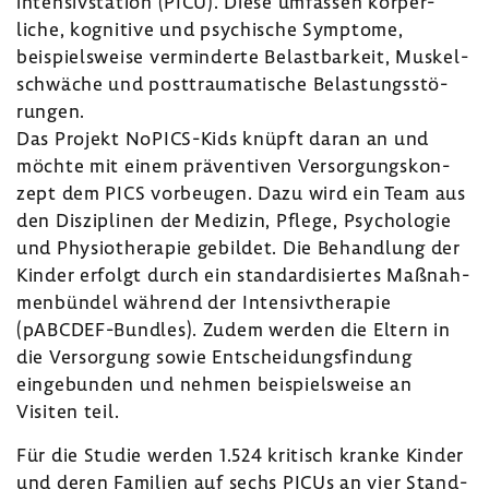
in­ten­siv­sta­tion (PICU). Diese umfassen körper­
liche, kogni­tive und psychi­sche Symptome,
beispiels­weise vermin­derte Belast­bar­keit, Muskel­
schwäche und post­trau­ma­ti­sche Belas­tungs­stö­
rungen.
Das Projekt NoPICS-​Kids knüpft daran an und
möchte mit einem präven­tiven Versor­gungs­kon­
zept dem PICS vorbeugen. Dazu wird ein Team aus
den Diszi­plinen der Medizin, Pflege, Psycho­logie
und Physio­the­rapie gebildet. Die Behand­lung der
Kinder erfolgt durch ein stan­dar­di­siertes Maßnah­
men­bündel während der Inten­siv­the­rapie
(pABCDEF-​Bundles). Zudem werden die Eltern in
die Versor­gung sowie Entschei­dungs­fin­dung
einge­bunden und nehmen beispiels­weise an
Visiten teil.
Für die Studie werden 1.524 kritisch kranke Kinder
und deren Fami­lien auf sechs PICUs an vier Stand­