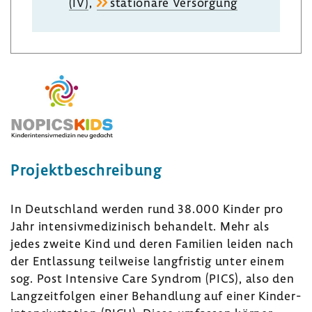
(IV)
,
statio­näre Versor­gung
Projekt­be­schrei­bung
In Deutsch­land werden rund 38.000 Kinder pro
Jahr inten­siv­me­di­zi­nisch behan­delt. Mehr als
jedes zweite Kind und deren Fami­lien leiden nach
der Entlas­sung teil­weise lang­fristig unter einem
sog. Post Inten­sive Care Syndrom (PICS), also den
Lang­zeit­folgen einer Behand­lung auf einer Kinder­