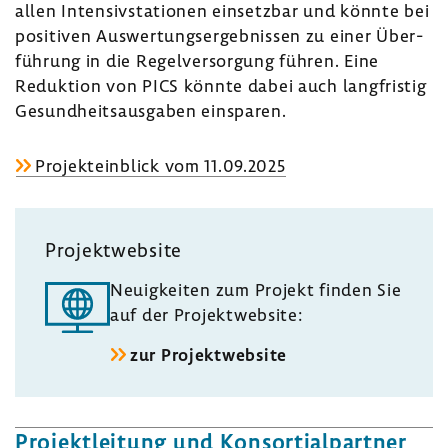
allen Inten­siv­sta­tionen einsetzbar und könnte bei
posi­tiven Auswer­tungs­er­geb­nissen zu einer Über­
füh­rung in die Regel­ver­sor­gung führen. Eine
Reduk­tion von PICS könnte dabei auch lang­fristig
Gesund­heits­aus­gaben einsparen.
Projekt­ein­blick vom 11.09.2025
Projekt­web­site
Neuig­keiten zum Projekt finden Sie
auf der Projekt­web­site:
zur Projekt­web­site
Projekt­lei­tung und Konsor­ti­al­partner