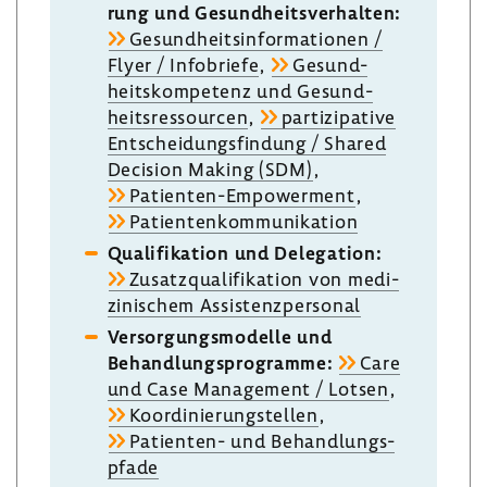
rung und Gesund­heits­ver­halten:
Gesund­heits­in­for­ma­tionen /
Flyer / Info­briefe
,
Gesund­
heits­kom­pe­tenz und Gesund­
heits­res­sourcen
,
parti­zi­pa­tive
Entschei­dungs­fin­dung / Shared
Decision Making (SDM)
,
Patienten-​Empowerment
,
Pati­en­ten­kom­mu­ni­ka­tion
Quali­fi­ka­tion und Dele­ga­tion:
Zusatz­qua­li­fi­ka­tion von medi­
zi­ni­schem Assis­tenz­per­sonal
Versor­gungs­mo­delle und
Behand­lungs­pro­gramme:
Care
und Case Manage­ment / Lotsen
,
Koor­di­nie­rungstellen
,
Patienten-​ und Behand­lungs­
pfade