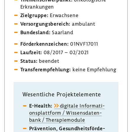
Erkran­kungen
Ziel­gruppe:
Erwach­sene
Versor­gungs­be­reich:
ambu­lant
Bundes­land:
Saar­land
Förder­kenn­zei­chen:
01NVF17011
Lauf­zeit:
08/2017 – 02/2021
Status:
beendet
Trans­fer­emp­feh­lung:
keine Empfeh­lung
Wesent­liche Projekt­ele­mente
E-​Health:
digi­tale Infor­ma­ti­
ons­platt­form / Wissens­da­ten­
bank / Thera­pie­mo­dule
Präven­tion, Gesund­heits­för­de­