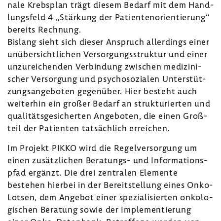
nale Krebs­plan trägt diesem Bedarf mit dem Hand­
lungs­feld 4 „Stär­kung der Pati­en­ten­ori­en­tie­rung“
bereits Rech­nung.
Bislang sieht sich dieser Anspruch aller­dings einer
unüber­sicht­li­chen Versor­gungs­struktur und einer
unzu­rei­chenden Verbin­dung zwischen medi­zi­ni­
scher Versor­gung und psycho­so­zialen Unter­stüt­
zungs­an­ge­boten gegen­über. Hier besteht auch
weiterhin ein großer Bedarf an struk­tu­rierten und
quali­täts­ge­si­cherten Ange­boten, die einen Groß­
teil der Pati­enten tatsäch­lich errei­chen.
Im Projekt PIKKO wird die Regel­ver­sor­gung um
einen zusätz­li­chen Beratungs-​ und Infor­ma­ti­ons­
pfad ergänzt. Die drei zentralen Elemente
bestehen hierbei in der Bereit­stel­lung eines Onko-​
Lotsen, dem Angebot einer spezia­li­sierten onko­lo­
gi­schen Bera­tung sowie der Imple­men­tie­rung