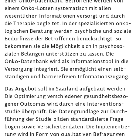
einer Onko-​Datenbank. Betrof­fene werden von
einem Onko-​Lotsen syste­ma­tisch mit allen
wesent­li­chen Infor­ma­tionen versorgt und durch
die Therapie begleitet. In der spezia­li­sierten onko­
lo­gi­schen Bera­tung werden psychi­sche und soziale
Bedürf­nisse der Betrof­fenen berück­sich­tigt. So
bekommen sie die Möglich­keit sich in psycho­so­
zialen Belangen unter­stützen zu lassen. Die
Onko-​Datenbank wird als Infor­ma­ti­ons­tool in die
Versor­gung inte­griert. Sie ermög­licht einen selb­
stän­digen und barrie­re­freien Infor­ma­ti­ons­zu­gang.
Das Angebot soll im Saar­land aufge­baut werden.
Die Opti­mie­rung verschie­dener gesund­heits­be­zo­
gener Outcomes wird durch eine Inter­ven­ti­ons­
studie über­prüft. Die Daten­grund­lage zur Durch­
füh­rung der Studie bilden stan­dar­di­sierte Frage­
bögen sowie Versi­cher­ten­daten. Die Imple­men­tie­
rung wird in Form von quali­ta­tiven Befra­gungen