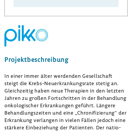
Projekt­be­schrei­bung
In einer immer älter werdenden Gesell­schaft
steigt die Krebs-​Neuerkrankungsrate stetig an.
Gleich­zeitig haben neue Thera­pien in den letzten
Jahren zu großen Fort­schritten in der Behand­lung
onko­lo­gi­scher Erkran­kungen geführt. Längere
Behand­lungs­zeiten und eine „Chro­ni­fi­zie­rung“ der
Erkran­kung verlangen in vielen Fällen jedoch eine
stär­kere Einbe­zie­hung der Pati­enten. Der natio­