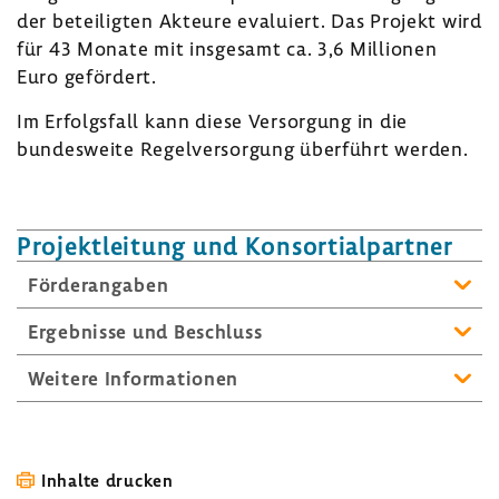
der betei­ligten Akteure evalu­iert. Das Projekt wird
für 43 Monate mit insge­samt ca. 3,6 Millionen
Euro geför­dert.
Im Erfolgs­fall kann diese Versor­gung in die
bundes­weite Regel­ver­sor­gung über­führt werden.
Projekt­lei­tung und Konsor­ti­al­partner
Förder­an­gaben
Ergeb­nisse und Beschluss
Weitere Infor­ma­tionen
Inhalte drucken