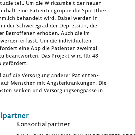
tudie teil. Um die Wirk­sam­keit der neuen
erhält eine Pati­en­ten­gruppe die Sport­the­
m­lich behan­delt wird. Dabei werden in
em der Schwe­re­grad der Depres­sion, die
 der Betrof­fenen erhoben. Auch die im
erden erfasst. Um die indi­vi­du­ellen
 fordert eine App die Pati­enten zweimal
u beant­worten. Das Projekt wird für 48
 geför­dert.
l auf die Versor­gung anderer Pati­en­ten­
auf Menschen mit Angst­er­kran­kungen. Die
osten senken und Versor­gungs­eng­pässe in
l­partner
Konsor­ti­al­partner