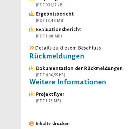
(PDF 932,17 kB)
Ergeb­nis­be­richt
(PDF 18,48 MB)
Evalua­ti­ons­be­richt
(PDF 1,88 MB)
Details zu diesem Beschluss
Rück­mel­dungen
Doku­men­ta­tion der Rück­mel­dungen
(PDF 406,55 kB)
Weitere Infor­ma­tionen
Projekt­flyer
(PDF 1,73 MB)
Inhalte drucken