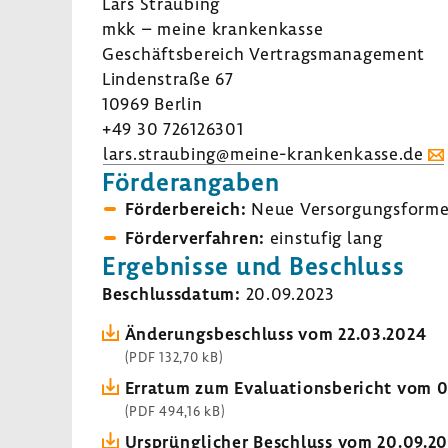
Lars Strau­bing
mkk – meine kran­ken­kasse
Geschäfts­be­reich Vertrags­ma­nage­ment
Linden­straße 67
10969 Berlin
+49 30 726126301
lars.strau­bing@meine-​krankenkasse.de
Förder­an­gaben
Förder­be­reich:
Neue Versor­gungs­form
Förder­ver­fahren:
einstufig lang
Ergeb­nisse und Beschluss
Beschluss­datum:
20.09.2023
Ände­rungs­be­schluss vom 22.03.2024
(PDF 132,70 kB)
Erratum zum Evalua­ti­ons­be­richt vom 
(PDF 494,16 kB)
Ursprüng­li­cher Beschluss vom 20.09.2