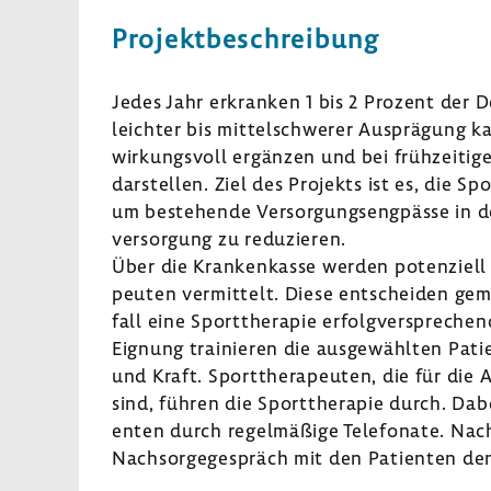
Projekt­be­schrei­bung
Jedes Jahr erkranken 1 bis 2 Prozent der De
leichter bis mittel­schwerer Ausprä­gung ka
wirkungs­voll ergänzen und bei früh­zei­tige
darstellen. Ziel des Projekts ist es, die Sp
um bestehende Versor­gungs­eng­pässe in der
ver­sor­gung zu redu­zieren.
Über die Kran­ken­kasse werden poten­ziell 
peuten vermit­telt. Diese entscheiden gem
fall eine Sport­the­rapie erfolg­ver­spre­chen
Eignung trai­nieren die ausge­wählten Pat
und Kraft. Sport­the­ra­peuten, die für die 
sind, führen die Sport­the­rapie durch. Dab
enten durch regel­mä­ßige Tele­fo­nate. Nac
Nach­sor­ge­ge­spräch mit den Pati­enten de