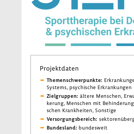
Projekt­daten
Themen­schwer­punkte:
Erkran­kunge
Systems, psychi­sche Erkran­kungen
Ziel­gruppen:
ältere Menschen, Erwac
ke­rung, Menschen mit Behin­de­rung
schen Krank­heiten, Sons­tige
Versor­gungs­be­reich:
sekto­ren­über­
Bundes­land:
bundes­weit