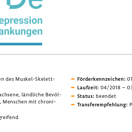
n des Muskel-​Skelett-
Förder­kenn­zei­chen:
01
Lauf­zeit:
04/2018 – 0
h­sene, länd­liche Bevöl­
Status:
beendet
, Menschen mit chro­ni­
Trans­fer­emp­feh­lung:
P
grei­fend