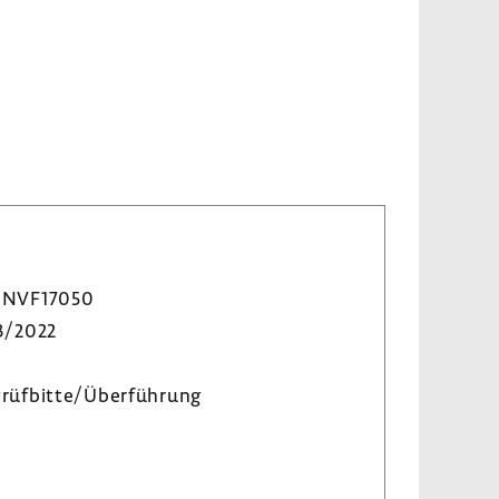
NVF17050
3/2022
rüf­bitte/Über­füh­rung