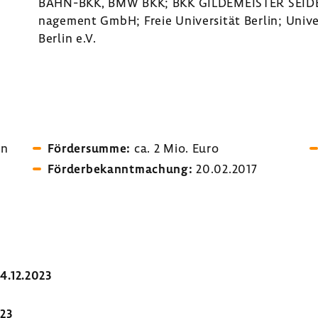
BAHN-​BKK, BMW BKK; BKK GILDE­MEISTER SEIDE
nage­ment GmbH; Freie Univer­sität Berlin; Univ
Berlin e.V.
en
Förder­summe:
ca. 2 Mio. Euro
Förder­be­kannt­ma­chung:
20.02.2017
04.12.2023
023