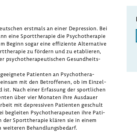
ut­schen erst­mals an einer Depres­sion. Bei
nn eine Sport­the­rapie die Psycho­the­rapie
m Beginn sogar eine effi­zi­ente Alter­na­tive
ort­the­rapie zu fördern und zu etablieren,
 psycho­the­ra­peu­ti­schen Gesund­heits­
geeig­nete Pati­enten an Psycho­the­ra­
einsam mit den Betrof­fenen, ob im Einzel­
d ist. Nach einer Erfas­sung der sport­li­chen
i­enten über vier Monaten ihre Ausdauer
Arbeit mit depres­siven Pati­enten geschult
ei begleiten Psycho­the­ra­peuten ihre Pati­
h der Sport­the­rapie klären sie in einem
n weiteren Behand­lungs­be­darf.