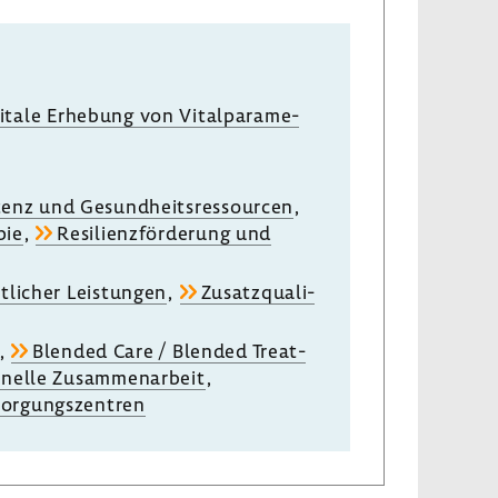
igi­tale Erhe­bung von Vital­pa­ra­me­
tenz und Gesund­heits­res­sourcen
,
pie
,
Resi­li­enz­för­de­rung und
t­li­cher Leis­tungen
,
Zusatz­qua­li­
,
Blended Care / Blended Treat­
o­nelle Zusam­men­ar­beit
,
sor­gungs­zen­tren