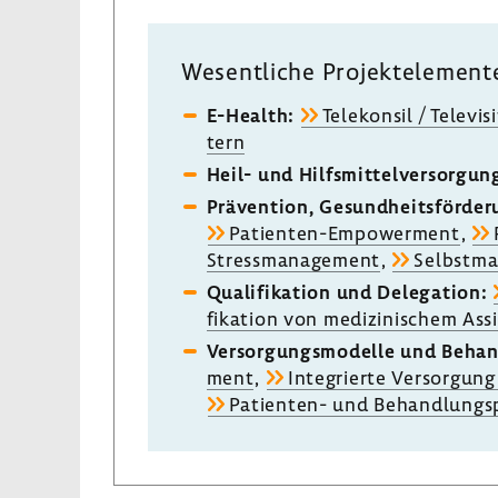
Wesent­liche Projekt­ele­ment
E-​Health:
Tele­konsil / Tele­vi­s
tern
Heil- und Hilfs­mit­tel­ver­sor­gun
Präven­tion, Gesund­heits­för­de­
Patienten-​Empowerment
,
Stress­ma­nage­ment
,
Selbstm
Quali­fi­ka­tion und Dele­ga­tion:
fi­ka­tion von medi­zi­ni­schem Assi
Versor­gungs­mo­delle und Behan
ment
,
Inte­grierte Versor­gung
Patienten-​ und Behand­lungs