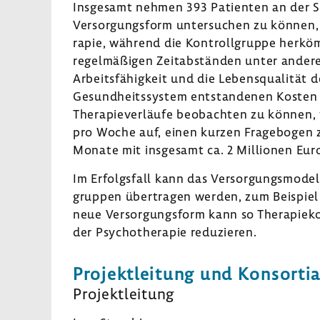
Insge­samt nehmen 393 Pati­enten an der S
Versor­gungs­form unter­su­chen zu können, 
rapie, während die Kontroll­gruppe herköm
regel­mä­ßigen Zeit­ab­ständen unter ander
Arbeits­fä­hig­keit und die Lebens­qua­lität
Gesund­heits­system entstan­denen Kosten w
Thera­pie­ver­läufe beob­achten zu können,
pro Woche auf, einen kurzen Frage­bogen z
Monate mit insge­samt ca. 2 Millionen Euro
Im Erfolgs­fall kann das Versor­gungs­mo­del
gruppen über­tragen werden, zum Beispiel 
neue Versor­gungs­form kann so Thera­pie­k
der Psycho­the­rapie redu­zieren.
Projekt­lei­tung und Konsor­ti­a
Projekt­lei­tung