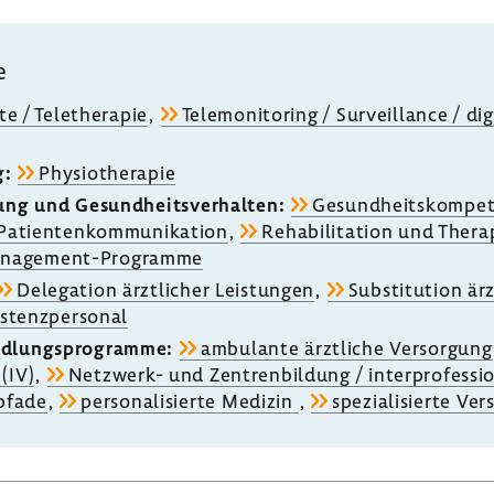
e
ite / Tele­the­rapie
,
Tele­mo­ni­to­ring / Surveil­lance / d
g:
Physio­the­rapie
rung und Gesund­heits­ver­halten:
Gesund­heits­kom­pe­
Pati­en­ten­kom­mu­ni­ka­tion
,
Reha­bi­li­ta­tion und Thera
anagement-​Programme
Dele­ga­tion ärzt­li­cher Leis­tungen
,
Substi­tu­tion ärz
s­tenz­per­sonal
d­lungs­pro­gramme:
ambu­lante ärzt­liche Versor­gung
 (IV)
,
Netzwerk-​ und Zentren­bil­dung / inter­pro­fes­si
­pfade
,
perso­na­li­sierte Medizin
,
spezia­li­sierte Ver