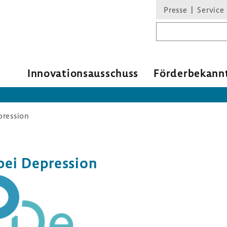
Presse
Service
Suchbegriff
Inno­va­ti­ons­aus­schuss
Förder­be­kann
pression
bei Depres­sion