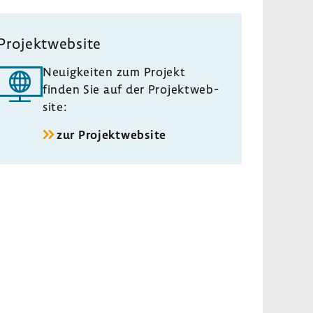
Projekt­web­site
Neuig­keiten zum Projekt
finden Sie auf der Projekt­web­
site:
zur Projekt­web­site