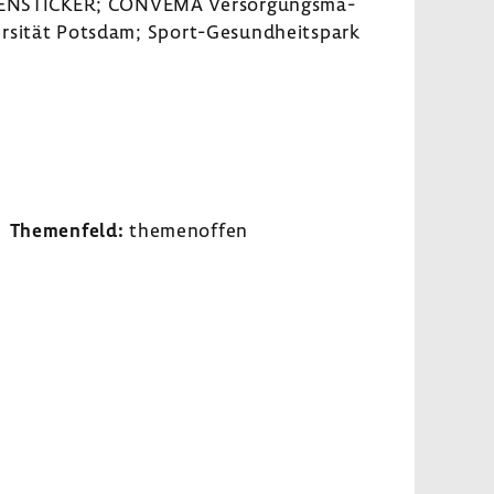
N­STI­CKER; CONVEMA Versor­gungs­ma­
er­sität Potsdam; Sport-​Gesundheitspark
Themen­feld:
themen­offen