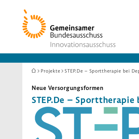
Zur
Startseite
Sie
Projekte
STEP.De – Sporttherapie bei De
sind
hier:
Neue Versor­gungs­formen
STEP.De – Sport­the­rapie 