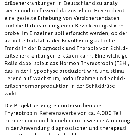
drü­sen­er­kran­kungen in Deutsch­land zu analy­
sieren und umfas­send darzu­stellen. Hierzu dient
eine gezielte Erhe­bung von Versi­cher­ten­daten
und die Unter­su­chung einer Bevöl­ke­rungs­stich­
probe. Im Einzelnen soll erforscht werden, ob der
aktu­elle Jodstatus der Bevöl­ke­rung aktu­elle
Trends in der Diagnostik und Therapie von Schild­
drü­sen­er­kran­kungen erklären kann. Eine wich­tige
Rolle dabei spielt das Hormon Thyreo­tropin (TSH),
das in der Hypo­physe produ­ziert wird und stimu­
lie­rend auf Wachstum, Jodauf­nahme und Schild­
drü­sen­hor­mon­pro­duk­tion in der Schild­drüse
wirkt.
Die Projekt­be­tei­ligten unter­su­chen die
Thyreotropin-​Referenzwerte von ca. 4.000 Teil­
neh­me­rinnen und Teil­neh­mern sowie die Ände­rung
in der Anwen­dung diagnos­ti­scher und thera­peu­ti­