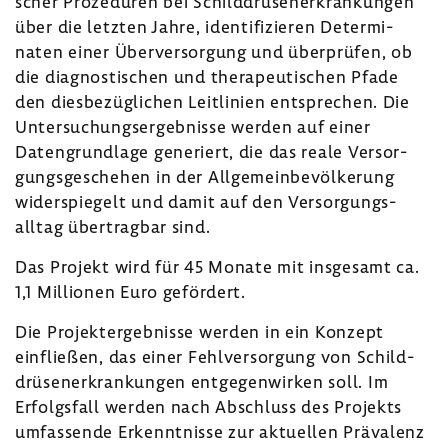
scher Proze­duren bei Schild­drü­sen­er­kran­kungen
über die letzten Jahre, iden­ti­fi­zieren Deter­mi­
naten einer Über­ver­sor­gung und über­prüfen, ob
die diagnos­ti­schen und thera­peu­ti­schen Pfade
den dies­be­züg­li­chen Leit­li­nien entspre­chen. Die
Unter­su­chungs­er­geb­nisse werden auf einer
Daten­grund­lage gene­riert, die das reale Versor­
gungs­ge­schehen in der Allge­mein­be­völ­ke­rung
wider­spie­gelt und damit auf den Versor­gungs­
alltag über­tragbar sind.
Das Projekt wird für 45 Monate mit insge­samt ca.
1,1 Millionen Euro geför­dert.
Die Projekt­er­geb­nisse werden in ein Konzept
einfließen, das einer Fehl­ver­sor­gung von Schild­
drü­sen­er­kran­kungen entge­gen­wirken soll. Im
Erfolgs­fall werden nach Abschluss des Projekts
umfas­sende Erkennt­nisse zur aktu­ellen Präva­lenz