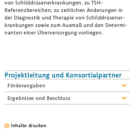
von Schild­drü­sen­er­kran­kungen, zu TSH-​
Referenzbereichen, zu zeit­li­chen Ände­rungen in
der Diagnostik und Therapie von Schild­drü­sen­er­
kran­kungen sowie zum Ausmaß und den Deter­mi­
nanten einer Über­ver­sor­gung vorliegen.
Projekt­lei­tung und Konsor­ti­al­partner
Förder­an­gaben
Ergeb­nisse und Beschluss
Inhalte drucken