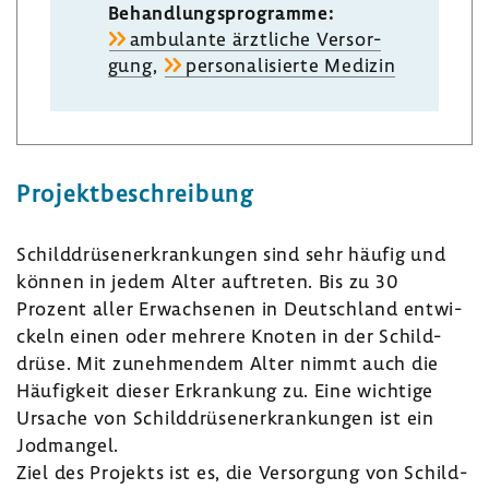
Behand­lungs­pro­gramme:
ambu­lante ärzt­liche Versor­
gung
,
perso­na­li­sierte Medizin
Projekt­be­schrei­bung
Schild­drü­sen­er­kran­kungen sind sehr häufig und
können in jedem Alter auftreten. Bis zu 30
Prozent aller Erwach­senen in Deutsch­land entwi­
ckeln einen oder mehrere Knoten in der Schild­
drüse. Mit zuneh­mendem Alter nimmt auch die
Häufig­keit dieser Erkran­kung zu. Eine wich­tige
Ursache von Schild­drü­sen­er­kran­kungen ist ein
Jodmangel.
Ziel des Projekts ist es, die Versor­gung von Schild­