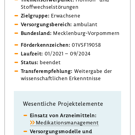
Stoff­wech­sel­stö­rungen
Ziel­gruppe:
Erwach­sene
Versor­gungs­be­reich:
ambu­lant
Bundes­land:
Mecklenburg-​Vorpommern
Förder­kenn­zei­chen:
01VSF19058
Lauf­zeit:
01/2021 – 09/2024
Status:
beendet
Trans­fer­emp­feh­lung:
Weiter­gabe der
wissen­schaft­li­chen Erkennt­nisse
Wesent­liche Projekt­ele­mente
Einsatz von Arznei­mit­teln:
Medi­ka­ti­ons­ma­nage­ment
Versor­gungs­mo­delle und