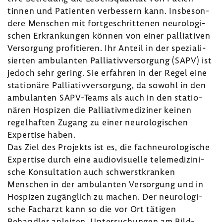
tinnen und Pati­enten verbes­sern kann. Insbe­son­
dere Menschen mit fort­ge­schrit­tenen neuro­lo­gi­
schen Erkran­kungen können von einer pallia­tiven
Versor­gung profi­tieren. Ihr Anteil in der spezia­li­
sierten ambu­lanten Pallia­tiv­ver­sor­gung (SAPV) ist
jedoch sehr gering. Sie erfahren in der Regel eine
statio­näre Pallia­tiv­ver­sor­gung, da sowohl in den
ambu­lanten SAPV-​Teams als auch in den statio­
nären Hospizen die Pallia­tiv­me­di­ziner keinen
regel­haften Zugang zu einer neuro­lo­gi­schen
Exper­tise haben.
Das Ziel des Projekts ist es, die fach­neu­ro­lo­gi­sche
Exper­tise durch eine audio­vi­su­elle tele­me­di­zi­ni­
sche Konsul­ta­tion auch schwerst­kranken
Menschen in der ambu­lanten Versor­gung und in
Hospizen zugäng­lich zu machen. Der neuro­lo­gi­
sche Fach­arzt kann so die vor Ort tätigen
Behandler anleiten, Unter­su­chungen am Bild­