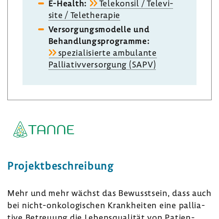
E-​Health:
Tele­konsil / Tele­vi­
site / Tele­the­rapie
Versor­gungs­mo­delle und
Behand­lungs­pro­gramme:
spezia­li­sierte ambu­lante
Pallia­tiv­ver­sor­gung (SAPV)
Projekt­be­schrei­bung
Mehr und mehr wächst das Bewusst­sein, dass auch
bei nicht-​onkologischen Krank­heiten eine pallia­
tive Betreuung die Lebens­qua­lität von Pati­en­