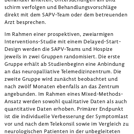
schirm verfolgen und Behand­lungs­vor­schläge
direkt mit dem SAPV-​Team oder dem betreu­enden
Arzt bespre­chen.
Im Rahmen einer prospek­tiven, zwei­ar­migen
Interventions-​Studie mit einem Delayed-​Start-
Design werden die SAPV-​Teams und Hospize
jeweils in zwei Gruppen rando­mi­siert. Die erste
Gruppe erhält ab Studi­en­be­ginn eine Anbin­dung
an das neuro­pal­lia­tive Tele­me­di­zin­zen­trum. Die
zweite Gruppe wird zunächst beob­achtet und
nach zwölf Monaten eben­falls an das Zentrum
ange­bunden. Im Rahmen eines Mixed-​Methods-
Ansatz werden sowohl quali­ta­tive Daten als auch
quan­ti­ta­tive Daten erhoben. Primärer Endpunkt
ist die indi­vi­du­elle Verbes­se­rung der Symptom­last
vor und nach dem Tele­konsil sowie im Vergleich zu
neuro­lo­gi­schen Pati­enten in der unbe­glei­teten