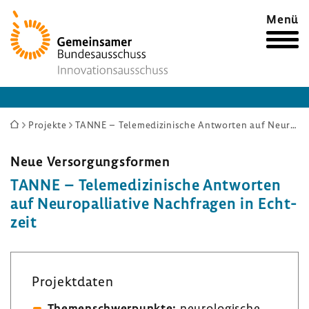
Zur
Menü
Startseite
Sie
Projekte
TANNE – Telemedizinische Antworten auf Neuropalliative Nachfragen in Echtzeit
sind
hier:
Neue Versor­gungs­formen
TANNE – Tele­me­di­zi­ni­sche Antworten
auf Neuro­pal­lia­tive Nach­fragen in Echt­
zeit
Projekt­daten
Themen­schwer­punkte:
neuro­lo­gi­sche