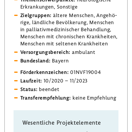
Erkran­kungen, Sons­tige
Ziel­gruppen:
ältere Menschen, Ange­hö­
rige, länd­liche Bevöl­ke­rung, Menschen
in pallia­tiv­me­di­zi­ni­scher Behand­lung,
Menschen mit chro­ni­schen Krank­heiten,
Menschen mit seltenen Krank­heiten
Versor­gungs­be­reich:
ambu­lant
Bundes­land:
Bayern
Förder­kenn­zei­chen:
01NVF19004
Lauf­zeit:
10/2020 – 11/2023
Status:
beendet
Trans­fer­emp­feh­lung:
keine Empfeh­lung
Wesent­liche Projekt­ele­mente