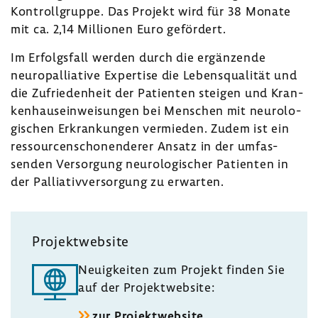
Kontroll­gruppe. Das Projekt wird für 38 Monate
mit ca. 2,14 Millionen Euro geför­dert.
Im Erfolgs­fall werden durch die ergän­zende
neuro­pal­lia­tive Exper­tise die Lebens­qua­lität und
die Zufrie­den­heit der Pati­enten steigen und Kran­
ken­haus­ein­wei­sungen bei Menschen mit neuro­lo­
gi­schen Erkran­kungen vermieden. Zudem ist ein
ressour­cen­scho­nen­derer Ansatz in der umfas­
senden Versor­gung neuro­lo­gi­scher Pati­enten in
der Pallia­tiv­ver­sor­gung zu erwarten.
Projekt­web­site
Neuig­keiten zum Projekt finden Sie
auf der Projekt­web­site:
zur Projekt­web­site