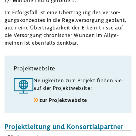
1,4 Millionen Euro geför­dert.
Im Erfolgs­fall ist eine Über­tra­gung des Versor­
gungs­kon­zeptes in die Regel­ver­sor­gung geplant,
auch eine Über­trag­bar­keit der Erkennt­nisse auf
die Versor­gung chro­ni­scher Wunden im Allge­
meinen ist eben­falls denkbar.
Projekt­web­site
Neuig­keiten zum Projekt finden Sie
auf der Projekt­web­site:
zur Projekt­web­site
Projekt­lei­tung und Konsor­ti­al­partner