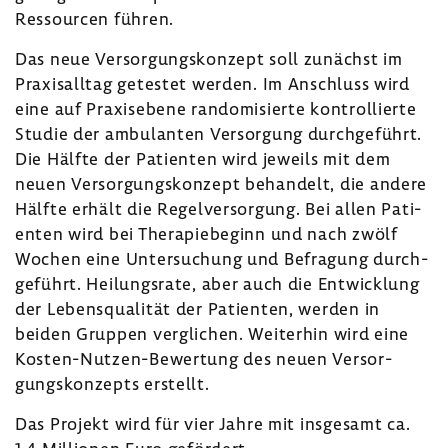
Ressourcen führen.
Das neue Versor­gungs­kon­zept soll zunächst im
Praxis­alltag getestet werden. Im Anschluss wird
eine auf Praxis­ebene rando­mi­sierte kontrol­lierte
Studie der ambu­lanten Versor­gung durch­ge­führt.
Die Hälfte der Pati­enten wird jeweils mit dem
neuen Versor­gungs­kon­zept behan­delt, die andere
Hälfte erhält die Regel­ver­sor­gung. Bei allen Pati­
enten wird bei Thera­pie­be­ginn und nach zwölf
Wochen eine Unter­su­chung und Befra­gung durch­
ge­führt. Heilungs­rate, aber auch die Entwick­lung
der Lebens­qua­lität der Pati­enten, werden in
beiden Gruppen vergli­chen. Weiterhin wird eine
Kosten-​Nutzen-Bewertung des neuen Versor­
gungs­kon­zepts erstellt.
Das Projekt wird für vier Jahre mit insge­samt ca.