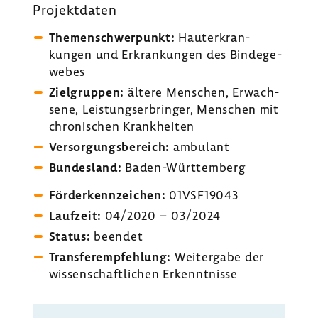
Projekt­daten
Themen­schwer­punkt:
Haut­er­kran­
kungen und Erkran­kungen des Binde­ge­
webes
Ziel­gruppen:
ältere Menschen, Erwach­
sene, Leis­tungs­er­bringer, Menschen mit
chro­ni­schen Krank­heiten
Versor­gungs­be­reich:
ambu­lant
Bundes­land:
Baden-​Württemberg
Förder­kenn­zei­chen:
01VSF19043
Lauf­zeit:
04/2020 – 03/2024
Status:
beendet
Trans­fer­emp­feh­lung:
Weiter­gabe der
wissen­schaft­li­chen Erkennt­nisse