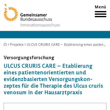
Zur
Menü
Startseite
Sie
Projekte
ULCUS CRURIS CARE – Etablierung eines patientenorientierten und evidenzbasierten Versorgungskonzeptes für die Therapie des Ulcus cruris venosum in der Hausarztpraxis
sind
hier:
Versor­gungs­for­schung
ULCUS CRURIS CARE – Etablie­rung
eines pati­en­ten­ori­en­tierten und
evidenz­ba­sierten Versor­gungs­kon­
zeptes für die Therapie des Ulcus cruris
venosum in der Haus­arzt­praxis