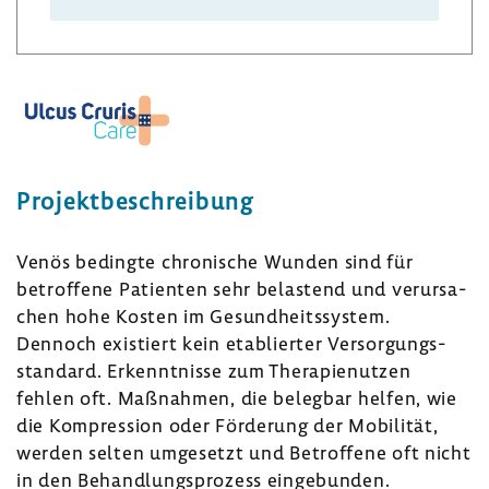
Projekt­be­schrei­bung
Venös bedingte chro­ni­sche Wunden sind für
betrof­fene Pati­enten sehr belas­tend und verur­sa­
chen hohe Kosten im Gesund­heits­system.
Dennoch exis­tiert kein etablierter Versor­gungs­
stan­dard. Erkennt­nisse zum Thera­pie­nutzen
fehlen oft. Maßnahmen, die belegbar helfen, wie
die Kompres­sion oder Förde­rung der Mobi­lität,
werden selten umge­setzt und Betrof­fene oft nicht
in den Behand­lungs­pro­zess einge­bunden.