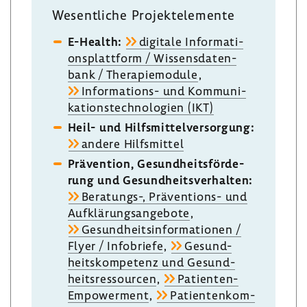
Wesent­liche Projekt­ele­mente
E-​Health:
digi­tale Infor­ma­ti­
ons­platt­form / Wissens­da­ten­
bank / Thera­pie­mo­dule
,
Informations-​ und Kommu­ni­
ka­ti­ons­tech­no­lo­gien (IKT)
Heil- und Hilfs­mit­tel­ver­sor­gung:
andere Hilfs­mittel
Präven­tion, Gesund­heits­för­de­
rung und Gesund­heits­ver­halten:
Beratungs-​, Präventions-​ und
Aufklä­rungs­an­ge­bote
,
Gesund­heits­in­for­ma­tionen /
Flyer / Info­briefe
,
Gesund­
heits­kom­pe­tenz und Gesund­
heits­res­sourcen
,
Patienten-​
Empowerment
,
Pati­en­ten­kom­