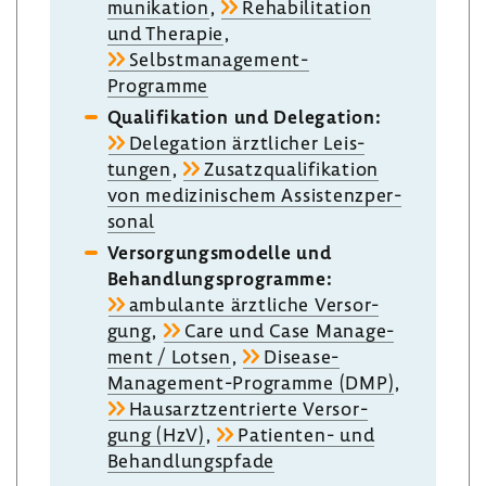
mu­ni­ka­tion
,
Reha­bi­li­ta­tion
und Therapie
,
Selbstmanagement-​
Programme
Quali­fi­ka­tion und Dele­ga­tion:
Dele­ga­tion ärzt­li­cher Leis­
tungen
,
Zusatz­qua­li­fi­ka­tion
von medi­zi­ni­schem Assis­tenz­per­
sonal
Versor­gungs­mo­delle und
Behand­lungs­pro­gramme:
ambu­lante ärzt­liche Versor­
gung
,
Care und Case Manage­
ment / Lotsen
,
Disease-​
Management-Programme (DMP)
,
Haus­arzt­zen­trierte Versor­
gung (HzV)
,
Patienten-​ und
Behand­lungs­pfade