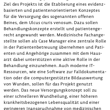
Ziel des Projekts ist die Etablie­rung eines evidenz­
ba­sierten und pati­en­ten­ori­en­tierten Konzeptes
für die Versor­gung des soge­nannten offenen
Beines, dem Ulcus cruris venosum. Dazu sollen
Behand­lungs­kon­zepte erstellt und pati­en­ten­ge­
recht ange­wandt werden. Medi­zi­ni­sche Fach­an­ge­
stellte sollen als Case Manager eine zentrale Rolle
in der Pati­en­ten­be­treuung über­nehmen und Pati­
enten und Ange­hö­rige zusammen mit dem Haus­
arzt dabei unter­stützen eine aktive Rolle in der
Behand­lung einzu­nehmen. Auch moderne IT-​
Ressourcen, wie eine Soft­ware zur Fall­do­ku­men­ta­
tion oder die compu­ter­ge­stützte Bild­aus­wer­tung
von Wunden, sollen für das Projekt genutzt
werden. Das neue Versor­gungs­kon­zept soll zu
einer schnel­leren Wund­hei­lung, einer höheren
krank­heits­be­zo­genen Lebens­qua­lität und einer
gerin­geren Inan­spruch­nahme von medi­zi­ni­schen