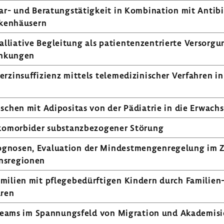
ar-​ und Bera­tungs­tä­tig­keit in Kombi­na­tion mit Anti­
ken­häu­sern
ia­tive Beglei­tung als pati­en­ten­zen­trierte Versor­gu
an­kungen
in­suf­fi­zienz mittels tele­me­di­zi­ni­scher Verfahren in
nschen mit Adipo­sitas von der Pädia­trie in die Erwach­s
komor­bider substanz­be­zo­gener Störung
ognosen, Evalua­tion der Mindest­men­gen­re­ge­lung im Ze
ns­re­gionen
i­lien mit pfle­ge­be­dürf­tigen Kindern durch Familien
uren
ge­teams im Span­nungs­feld von Migra­tion und Akade­mi­s