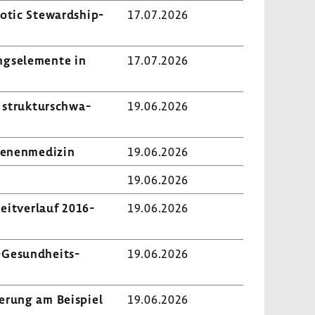
biotic Stewardship-​
17.07.2026
ngs­ele­mente in
17.07.2026
 struk­tur­schwa­
19.06.2026
e­nen­me­dizin
19.06.2026
19.06.2026
it­ver­lauf 2016-​
19.06.2026
-​Gesundheits-
19.06.2026
ie­rung am Beispiel
19.06.2026