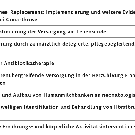
nee-Replacement: Imple­men­tie­rung und weitere Eviden
z bei Gonar­throse
ti­mie­rung der Versor­gung am Lebens­ende
ung durch zahn­ärzt­lich dele­gierte, pfle­ge­be­glei­tend
Anti­bio­ti­ka­the­rapie
o­ren­über­grei­fende Versor­gung in der Herz­ChiR­urgiE 
fen
rung und Aufbau von Human­milch­banken an neona­to­lo­gi
wel­ligen Iden­ti­fi­ka­tion und Behand­lung von Hörstö­
ährungs-​ und körper­liche Akti­vi­täts­in­ter­ven­tio