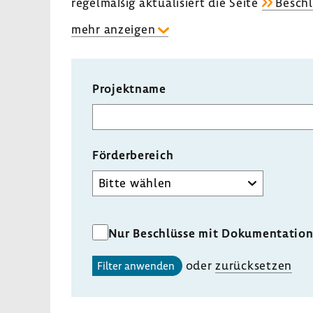
regel­mäßig aktua­li­siert die Seite
Beschl
mehr anzeigen
Projektname
Förder­be­reich
Förderbereich
Nur Beschlüsse mit Dokumentatio
oder
zurück­setzen
Filter anwenden