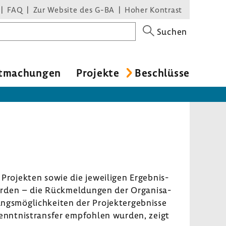
FAQ
Zur Website des G-BA
Hoher Kontrast
Suchen
t­ma­chungen
Projekte
Beschlüsse
 Projekten sowie die jewei­ligen Ergebnis-​
urden – die Rück­mel­dungen der Orga­ni­sa­
gs­mög­lich­keiten der Projekt­er­geb­nisse
kennt­nis­transfer empfohlen wurden, zeigt