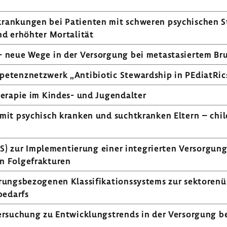
kran­kungen bei Pati­enten mit schweren psychi­schen 
nd erhöhter Morta­lität
 neue Wege in der Versor­gung bei meta­stasiertem Bru
pe­tenz­netz­werk „Anti­biotic Steward­ship in PEdiatRic
herapie im Kindes- und Jugend­alter
mit psychisch kranken und sucht­kranken Eltern – chi
S) zur Imple­men­tie­rung einer inte­grierten Versor­gung
 Folge­frak­turen
s­be­zo­genen Klas­si­fi­ka­ti­ons­sys­tems zur sekto­ren­
be­darfs
r­su­chung zu Entwick­lungs­trends in der Versor­gung be