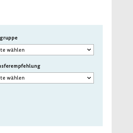
lgruppe
nsferempfehlung