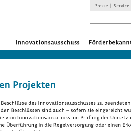
Presse
Service
Suchbegriff
Inno­va­ti­ons­aus­schuss
Förder­be­kann
ten Projekten
 Beschlüsse des Inno­va­ti­ons­aus­schusses zu been­deten
ei den Beschlüssen sind auch – sofern sie einge­reicht w
 die vom Inno­va­ti­ons­aus­schuss um Prüfung der Umset­zun
e Über­füh­rung in die Regel­ver­sor­gung oder einen Er