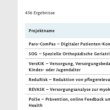
436 Ergeb­nisse
Projekt­name
Paro-​ComPas – Digi­taler Patienten-​Ko
SOG – Spezi­elle Ortho­pä­di­sche Geria­tr
VersKiK – Versor­gung, Versor­gungs­be­d
Kindes- oder Jugend­alter
Redu­Risk – Reduk­tion von pfle­ger­e­le­
REVASK – Versor­gungs­ana­lyse zur myokar­d
PoiSe – Präven­tion, online Feed­back und 
Health