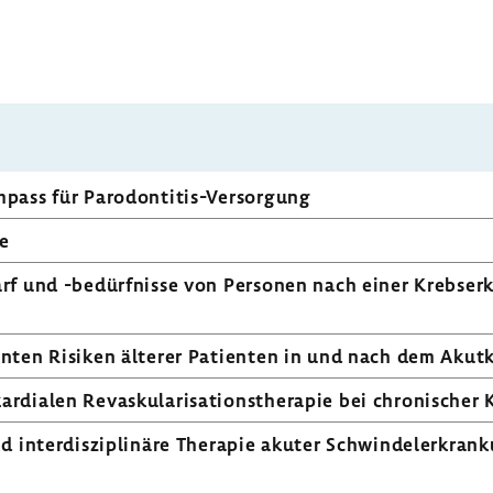
mpass für Parodontitis-​Versorgung
ie
arf und -​bedürfnisse von Personen nach einer Krebs­er­
vanten Risiken älterer Pati­enten in und nach dem Akut­
ialen Revas­ku­la­ri­sa­ti­ons­the­rapie bei chro­ni­scher
inter­dis­zi­pli­näre Therapie akuter Schwin­del­er­kran­