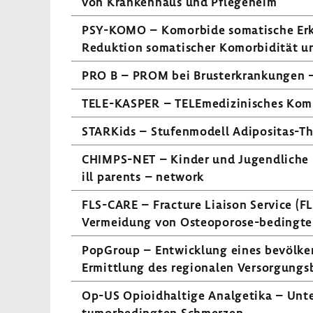
von Kran­ken­haus und Pfle­ge­heim
PSY-​KOMO – Komor­bide soma­ti­sche Er
Reduk­tion soma­ti­scher Komor­bi­dität u
PRO B – PROM bei Brust­er­kran­kungen –
TELE-​KASPER – TELE­me­di­zi­ni­sches Kom
STAR­Kids – Stufen­mo­dell Adipositas-​T
CHIMPS-​NET – Kinder und Jugend­liche 
ill parents – network
FLS-​CARE – Frac­ture Liaison Service (FL
Vermei­dung von Osteoporose-​bedingten
PopGroup – Entwick­lung eines bevöl­ke­rung
Ermitt­lung des regio­nalen Versor­gungs­
Op-US Opio­id­hal­tige Analge­tika – Unte
tumorbedingten Schmerzen