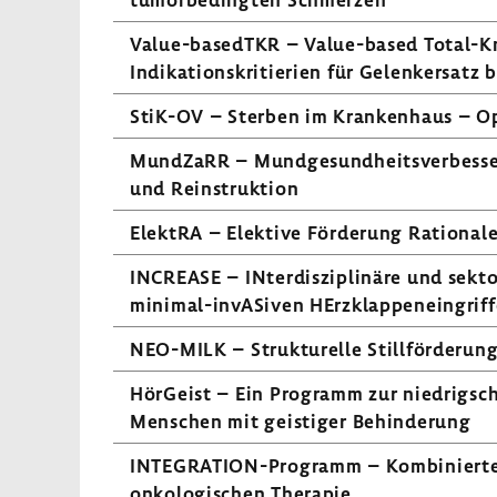
Value-​basedTKR – Value-​based Total-​K
Indi­ka­ti­ons­kri­tie­rien für Gelenk­er­sat
StiK-OV – Sterben im Kran­ken­haus – Op
Mund­ZaRR – Mund­ge­sund­heits­ver­bes­se­r
und Rein­struk­tion
ElektRA – Elek­tive Förde­rung Ratio­naler 
INCREASE – INter­dis­zi­pli­näre und sekt
minimal-​invASiven HErz­klap­pen­ein­grif
NEO-​MILK – Struk­tu­relle Still­för­de­
HörGeist – Ein Programm zur nied­rig­sch
Menschen mit geis­tiger Behin­de­rung
INTEGRATION-​Programm – Kombi­nierte Ern
onko­lo­gi­schen Therapie