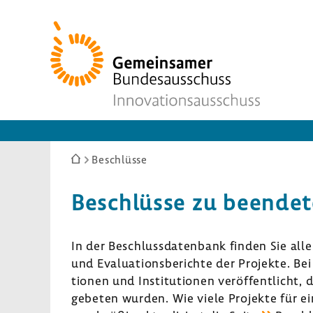
Zur
Startseite
Sie
Beschlüsse
sind
hier:
Beschlüsse zu been­de
In der Beschluss­da­ten­bank finden Sie alle
und Evalua­ti­ons­be­richte der Projekte. B
tionen und Insti­tu­tionen veröf­fent­licht,
gebeten wurden. Wie viele Projekte für ein