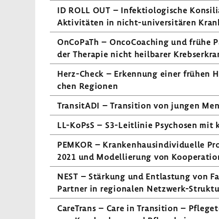
ID ROLL OUT – Infek­tio­lo­gi­sche Konsili
Aktivitäten in nicht-​universitären Kran­
OnCo­PaTh – Onco­Coa­ching und frühe Pall
der Therapie nicht heil­barer Krebs­er­kr
Herz-​Check – Erken­nung einer frühen Herz­
chen Regionen
Tran­si­tADI – Tran­si­tion von jungen Me
LL-​KoPsS – S3-​Leitlinie Psychosen mit 
PEMKOR – Kran­ken­haus­in­di­vi­du­elle Pr
2021 und Model­lie­rung von Koope­ra­ti­o
NEST – Stär­kung und Entlas­tung von Fam
Partner in regio­nalen Netzwerk-​Strukt
Care­Trans – Care in Tran­si­tion – Pfle­