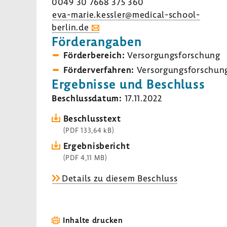
0049 30 7668 375 360
eva-​marie.kessler@medical-​school-
berlin.de
Förder­an­gaben
Förder­be­reich:
Versor­gungs­for­schung
Förder­ver­fahren:
Versor­gungs­for­schun
Ergeb­nisse und Beschluss
Beschluss­datum:
17.11.2022
Beschluss­text
(PDF 133,64 kB)
Ergeb­nis­be­richt
(PDF 4,11 MB)
Details zu diesem Beschluss
Inhalte drucken