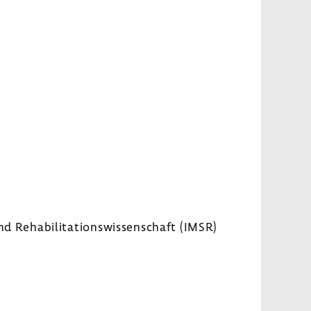
 Reha­bi­li­ta­ti­ons­wis­sen­schaft (IMSR)