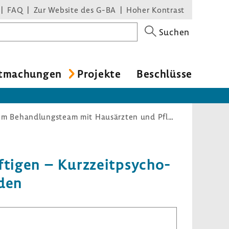
FAQ
Zur Website des G-BA
Hoher Kontrast
Suchen
t­ma­chungen
Projekte
Beschlüsse
PSY-CARE – Depression bei zuhause lebenden Pflegebedürftigen – Kurzzeitpsychotherapie im Behandlungsteam mit Hausärzten und Pflegenden
tigen – Kurz­zeit­psy­cho­
nden