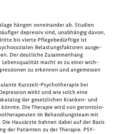
s­lage hängen vonein­ander ab. Studien
e häufiger depressiv sind, unab­hängig davon,
tte bis vierte Pfle­ge­be­dürf­tige ist
sycho­so­zialen Belas­tungs­fak­toren ausge­
hen. Der deut­liche Zusam­men­hang
 Lebens­qua­lität macht es zu einer wich­
 Depres­sionen zu erkennen und ange­messen
u­lante Kurzzeit-​Psychotherapie bei
 Depres­sion wirkt und wie solch eine
s­ka­talog der gesetz­li­chen Kranken-​ und
n könnte. Die Therapie wird von geron­to­lo­
ycho­the­ra­peuten im Behand­lungs­team mit
. Die Haus­ärzte bahnen dabei auf der Basis
ng der Pati­enten zu der Therapie. PSY-​