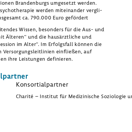
ionen Bran­den­burgs umge­setzt werden.
​Psychotherapie werden mitein­ander vergli­
insge­samt ca. 790.000 Euro geför­dert
i­tendes Wissen, beson­ders für die Aus- und
mit Älteren“ und die haus­ärzt­liche und
res­sion im Alter“. Im Erfolgs­fall können die
 Versor­gungs­leit­li­nien einfließen, auf
en ihre Leis­tungen defi­nieren.
l­partner
Konsor­ti­al­partner
Charité – Institut für Medi­zi­ni­sche Sozio­logie und