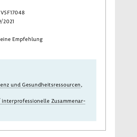
VSF17048
9/2021
eine Empfeh­lung
tenz und Gesund­heits­res­sourcen
,
inter­pro­fes­sio­nelle Zusam­men­ar­