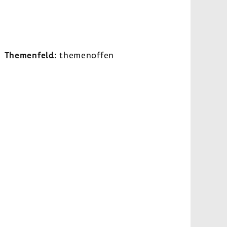
Themen­feld:
themen­offen