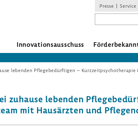
Presse
Service
Suchbegriff
Inno­va­ti­ons­aus­schuss
Förder­be­kann
i zuhause lebenden Pfle­ge­be­dürf­
­team mit Haus­ärzten und Pfle­ge