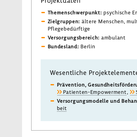
Projekt­daten
Themen­schwer­punkt:
psychi­sche E
Ziel­gruppen:
ältere Menschen, mult
Pfle­ge­be­dürf­tige
Versor­gungs­be­reich:
ambu­lant
Bundes­land:
Berlin
Wesent­liche Projekt­ele­ment
Präven­tion, Gesund­heits­för­de­
Patienten-​Empowerment
,
Versor­gungs­mo­delle und Behan
beit