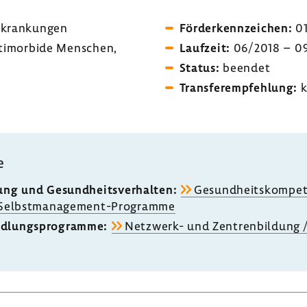
rkran­kungen
Förder­kenn­zei­chen:
01
i­mor­bide Menschen,
Lauf­zeit:
06/2018 – 0
Status:
beendet
Trans­fer­emp­feh­lung:
k
e
rung und Gesund­heits­ver­halten:
Gesund­heits­kom­pe­
Selbstmanagement-​Programme
d­lungs­pro­gramme:
Netzwerk-​ und Zentren­bil­dung / 