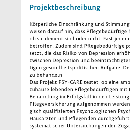
Projekt­be­schrei­bung
Körper­liche Einschrän­kung und Stim­mung
weisen darauf hin, dass Pfle­ge­be­dürf­tig
ob sie dement sind oder nicht. Fast jeder dri
betroffen. Zudem sind Pfle­ge­be­dürf­tige p
setzt, die das Risiko von Depres­sion erhö
zwischen Depres­sion und beein­träch­tigter
tigen gesund­heits­po­li­ti­schen Aufgabe,
zu behan­deln.
Das Projekt PSY-​CARE testet, ob eine amb
zuhause lebenden Pfle­ge­be­dürf­tigen mit
Behand­lung im Erfolgs­fall in den Leis­tung
Pfle­ge­ver­si­che­rung aufge­nommen werde
gisch quali­fi­zierten Psycho­lo­gi­schen Ps
Haus­ärzten und Pfle­genden durch­ge­führt
syste­ma­ti­scher Unter­su­chungen den Zuga