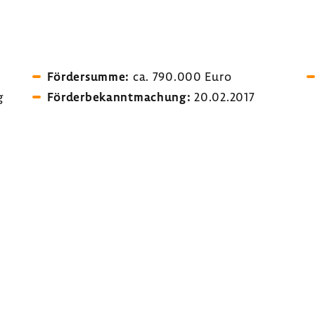
Förder­summe:
ca. 790.000 Euro
g
Förder­be­kannt­ma­chung:
20.02.2017