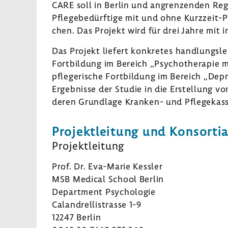
CARE soll in Berlin und angren­zenden Reg
Pfle­ge­be­dürf­tige mit und ohne Kurzzeit-
chen. Das Projekt wird für drei Jahre mit 
Das Projekt liefert konkretes hand­lungs­le
Fort­bil­dung im Bereich „Psycho­the­rapie 
pfle­ge­ri­sche Fort­bil­dung im Bereich „Dep
Ergeb­nisse der Studie in die Erstel­lung von
deren Grund­lage Kranken-​ und Pfle­ge­kass
Projekt­lei­tung und Konsor­ti­a
Projekt­lei­tung
Prof. Dr. Eva-​Marie Kessler
MSB Medical School Berlin
Depart­ment Psycho­logie
Caland­rel­li­s­trasse 1-9
12247 Berlin