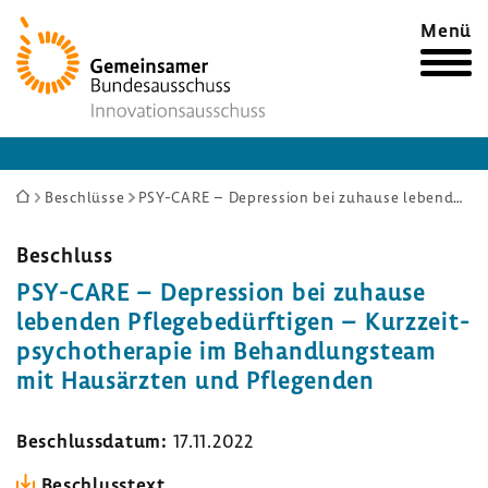
Zur
Menü
Startseite
Sie
Beschlüsse
PSY-CARE – Depression bei zuhause lebenden Pflegebedürftigen – Kurzzeitpsychotherapie im Behandlungsteam mit Hausärzten und Pflegenden
sind
hier:
Beschluss
PSY-​CARE – Depres­sion bei zuhause
lebenden Pfle­ge­be­dürf­tigen – Kurz­zeit­
psy­cho­the­rapie im Behand­lungs­team
mit Haus­ärzten und Pfle­genden
Beschluss­datum:
17.11.2022
Beschluss­text