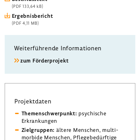
(PDF 133,64 kB)
Ergeb­nis­be­richt
(PDF 4,11 MB)
Weiter­füh­rende Infor­ma­tionen
zum Förder­pro­jekt
Projekt­daten
Themen­schwer­punkt:
psychi­sche
Erkran­kungen
Ziel­gruppen:
ältere Menschen, multi­
mor­bide Menschen, Pfle­ge­be­dürf­tige