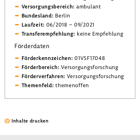
Versor­gungs­be­reich:
ambu­lant
Bundes­land:
Berlin
Lauf­zeit:
06/2018 – 09/2021
Trans­fer­emp­feh­lung:
keine Empfeh­lung
Förder­daten
Förder­kenn­zei­chen:
01VSF17048
Förder­be­reich:
Versor­gungs­for­schung
Förder­ver­fahren:
Versor­gungs­for­schung
Themen­feld:
themen­offen
Inhalte drucken