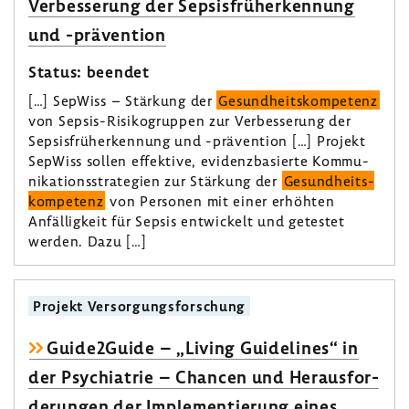
Verbes­se­rung der Sepsis­früh­erken­nung
und -​prävention
Status: beendet
[…] SepWiss – Stär­kung der
Gesund­heits­kom­pe­tenz
von Sepsis-​Risikogruppen zur Verbes­se­rung der
Sepsis­früh­erken­nung und -​prävention […] Projekt
SepWiss sollen effek­tive, evidenz­ba­sierte Kommu­
ni­ka­ti­ons­stra­te­gien zur Stär­kung der
Gesund­heits­
kom­pe­tenz
von Personen mit einer erhöhten
Anfäl­lig­keit für Sepsis entwi­ckelt und getestet
werden. Dazu […]
Projekt Versor­gungs­for­schung
Guide2Guide – „Living Guide­lines“ in
der Psych­ia­trie – Chancen und Heraus­for­
de­rungen der Imple­men­tie­rung eines