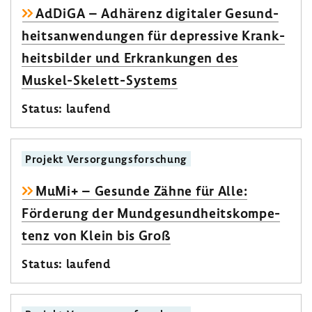
AdDiGA – Adhä­renz digi­taler Gesund­
heits­an­wen­dungen für depres­sive Krank­
heits­bilder und Erkran­kungen des
Muskel-​Skelett-Systems
Status: laufend
Projekt Versor­gungs­for­schung
MuMi+ – Gesunde Zähne für Alle:
Förde­rung der Mund­ge­sund­heits­kom­pe­
tenz von Klein bis Groß
Status: laufend