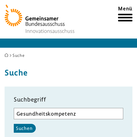
Zur
Menü
Startseite
Sie
Suche
sind
Suche
hier:
Suchbegriff