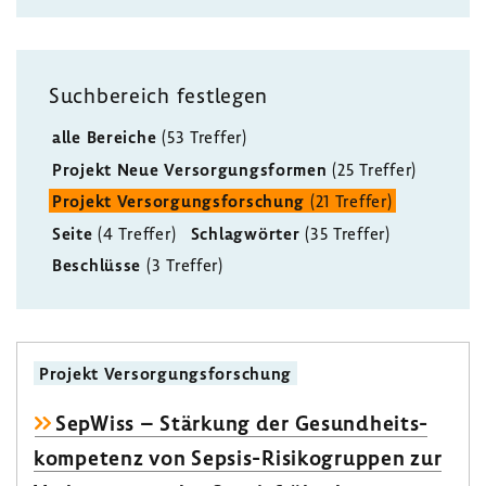
Such­be­reich fest­legen
alle Bereiche
(53 Treffer)
Projekt Neue Versor­gungs­formen
(25 Treffer)
Projekt Versor­gungs­for­schung
(21 Treffer)
Seite
(4 Treffer)
Schlag­wörter
(35 Treffer)
Beschlüsse
(3 Treffer)
Projekt Versor­gungs­for­schung
SepWiss – Stär­kung der Gesund­heits­
kom­pe­tenz von Sepsis-​Risikogruppen zur