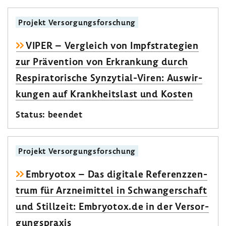
Projekt Versor­gungs­for­schung
VIPER – Vergleich von Impf­stra­te­gien
zur Präven­tion von Erkran­kung durch
Respi­ra­to­ri­sche Synzytial-​Viren: Auswir­
kungen auf Krank­heits­last und Kosten
Status: beendet
Projekt Versor­gungs­for­schung
Embryotox – Das digi­tale Refe­renz­zen­
trum für Arznei­mittel in Schwan­ger­schaft
und Still­zeit: Embryotox.de in der Versor­
gungs­praxis