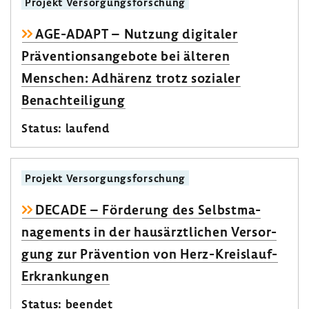
Projekt Versor­gungs­for­schung
AGE-​ADAPT – Nutzung digi­taler
Präven­ti­ons­an­ge­bote bei älteren
Menschen: Adhä­renz trotz sozialer
Benach­tei­li­gung
Status: laufend
Projekt Versor­gungs­for­schung
DECADE – Förde­rung des Selbst­ma­
nage­ments in der haus­ärzt­li­chen Versor­
gung zur Präven­tion von Herz-​Kreislauf-
Erkrankungen
Status: beendet