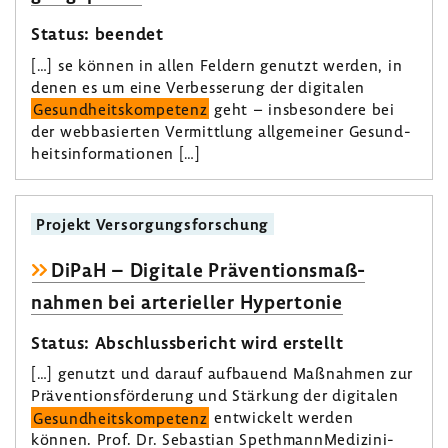
Status: beendet
[…] se können in allen Feldern genutzt werden, in
denen es um eine Verbes­se­rung der digi­talen
Gesund­heits­kom­pe­tenz
geht – insbe­son­dere bei
der webba­sierten Vermitt­lung allge­meiner Gesund­
heits­in­for­ma­tionen […]
Projekt Versor­gungs­for­schung
DiPaH – Digi­tale Präven­ti­ons­maß­
nahmen bei arte­ri­eller Hyper­tonie
Status: Abschluss­be­richt wird erstellt
[…] genutzt und darauf aufbauend Maßnahmen zur
Präven­ti­ons­för­de­rung und Stär­kung der digi­talen
Gesund­heits­kom­pe­tenz
entwi­ckelt werden
können. Prof. Dr. Sebas­tian Speth­mann­Me­di­zi­ni­