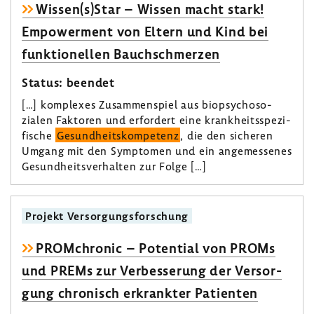
Wissen(s)Star – Wissen macht stark!
Empower­ment von Eltern und Kind bei
funk­tio­nellen Bauch­schmerzen
Status: beendet
[…] komplexes Zusam­men­spiel aus biopsy­cho­so­
zialen Faktoren und erfor­dert eine krank­heits­spe­zi­
fi­sche
Gesund­heits­kom­pe­tenz
, die den sicheren
Umgang mit den Symptomen und ein ange­mes­senes
Gesund­heits­ver­halten zur Folge […]
Projekt Versor­gungs­for­schung
PROM­chronic – Poten­tial von PROMs
und PREMs zur Verbes­se­rung der Versor­
gung chro­nisch erkrankter Pati­enten