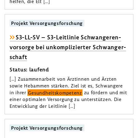
helfen, die Elt […]
Projekt Versor­gungs­for­schung
S3-​LL-SV – S3-​Leitlinie Schwan­ge­ren­
vor­sorge bei unkom­pli­zierter Schwan­ger­
schaft
Status: laufend
[…] Zusam­men­ar­beit von Ärztinnen und Ärzten
sowie Hebammen stärken. Ziel ist es, Schwan­gere
in ihrer
Gesund­heits­kom­pe­tenz
zu fördern und mit
einer opti­malen Versor­gung zu unter­stützen. Die
Entwick­lung der Leit­linie […]
Projekt Versor­gungs­for­schung