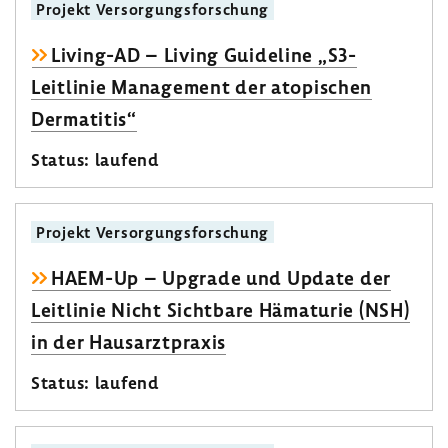
Projekt Versor­gungs­for­schung
Living-​AD – Living Guide­line „S3-​
Leitlinie Manage­ment der atopi­schen
Derma­titis“
Status: laufend
Projekt Versor­gungs­for­schung
HAEM-Up – Upgrade und Update der
Leit­linie Nicht Sicht­bare Häma­turie (NSH)
in der Haus­arzt­praxis
Status: laufend