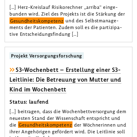
[…] Herz-​Kreislauf Risi­ko­rechner „arriba“ einge­
bunden wird. Ziel des Projekts ist die Stär­kung der
Gesund­heits­kom­pe­tenz
und des Selbst­ma­nage­
ments der Pati­enten. Zudem soll es die parti­zi­pa­
tive Entschei­dungs­fin­dung […]
Projekt Versor­gungs­for­schung
S3-​Wochenbett – Erstel­lung einer S3-​
Leitlinie: Die Betreuung von Mutter und
Kind im Wochen­bett
Status: laufend
[…] beitragen, dass die Wochen­bett­ver­sor­gung dem
neuesten Stand der Wissen­schaft entspricht und
die
Gesund­heits­kom­pe­tenz
der Wöch­ne­rinnen und
ihrer Ange­hö­rigen geför­dert wird. Die Leit­linie soll