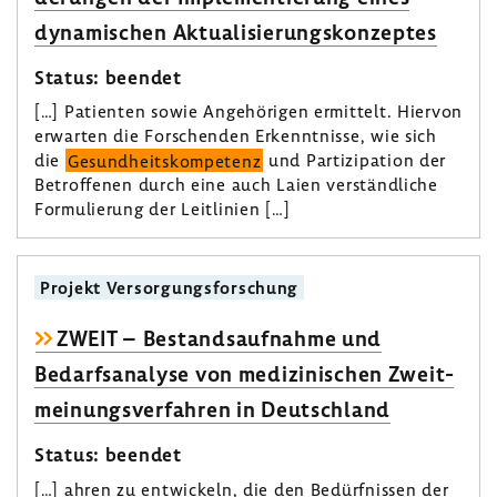
dyna­mi­schen Aktua­li­sie­rungs­kon­zeptes
Status: beendet
[…] Pati­enten sowie Ange­hö­rigen ermit­telt. Hiervon
erwarten die Forschenden Erkennt­nisse, wie sich
die
Gesund­heits­kom­pe­tenz
und Parti­zi­pa­tion der
Betrof­fenen durch eine auch Laien verständ­liche
Formu­lie­rung der Leit­li­nien […]
Projekt Versor­gungs­for­schung
ZWEIT – Bestands­auf­nahme und
Bedarfs­ana­lyse von medi­zi­ni­schen Zweit­
mei­nungs­ver­fahren in Deutsch­land
Status: beendet
[…] ahren zu entwi­ckeln, die den Bedürf­nissen der