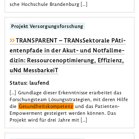
sche Hoch­schule Bran­den­burg […]
Projekt Versor­gungs­for­schung
TRANS­PA­RENT – TRANs­Sek­to­rale PAti­
en­ten­pfade in der Akut- und Notfall­me­
dizin: Ressour­cen­op­ti­mie­rung, Effi­zienz,
uNd Mess­bar­keiT
Status: laufend
[…] Grund­lage dieser Erkennt­nisse erar­beitet das
Forschungs­team Lösungs­stra­te­gien, mit deren Hilfe
die
Gesund­heits­kom­pe­tenz
und das Patienten-​
Empowerment gestei­gert werden können. Das
Projekt wird für drei Jahre mit […]