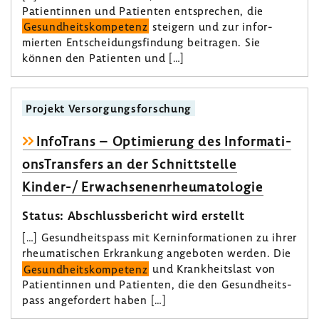
Pati­en­tinnen und Pati­enten entspre­chen, die
Gesund­heits­kom­pe­tenz
stei­gern und zur infor­
mierten Entschei­dungs­fin­dung beitragen. Sie
können den Pati­enten und […]
Projekt Versor­gungs­for­schung
Info­Trans – Opti­mie­rung des Infor­ma­ti­
ons­Trans­fers an der Schnitt­stelle
Kinder-/ Erwach­se­nen­rheu­ma­to­logie
Status: Abschluss­be­richt wird erstellt
[…] Gesund­heits­pass mit Kern­in­for­ma­tionen zu ihrer
rheu­ma­ti­schen Erkran­kung ange­boten werden. Die
Gesund­heits­kom­pe­tenz
und Krank­heits­last von
Pati­en­tinnen und Pati­enten, die den Gesund­heits­
pass ange­for­dert haben […]