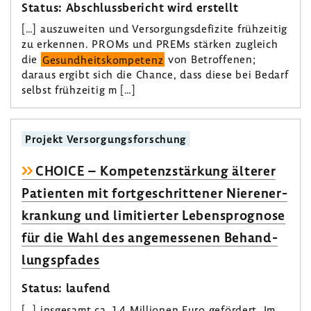
Status: Abschluss­be­richt wird erstellt
[…] auszu­weiten und Versor­gungs­de­fi­zite früh­zeitig
zu erkennen. PROMs und PREMs stärken zugleich
die
Gesund­heits­kom­pe­tenz
von Betrof­fenen;
daraus ergibt sich die Chance, dass diese bei Bedarf
selbst früh­zeitig m […]
Projekt Versor­gungs­for­schung
CHOICE – Kompe­tenz­stär­kung älterer
Pati­enten mit fort­ge­schrit­tener Nieren­er­
kran­kung und limi­tierter Lebens­pro­gnose
für die Wahl des ange­mes­senen Behand­
lungs­pfades
Status: laufend
[…] insge­samt ca. 1,4 Millionen Euro geför­dert. Im