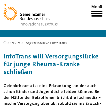
Zur
Menü
Startseite
Sie
Service
Projekteinblicke
InfoTrans
sind
Info­Trans will Versor­gungs­lücke
hier:
für junge Rheuma-​Kranke
schließen
Gelenk­rheuma ist eine Erkran­kung, an der auch
schon Kinder und Jugend­liche leiden können. Bei
der Hälfte der Betrof­fenen bricht die fach­me­di­zi­
ni­sche Versor­gung aber ab, sobald sie ins Erwach­