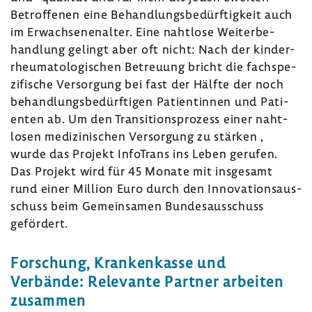
Betrof­fenen eine Behand­lungs­be­dürf­tig­keit auch
im Erwach­se­nen­alter. Eine naht­lose Weiter­be­
hand­lung gelingt aber oft nicht: Nach der kinder-​
rheumatologischen Betreuung bricht die fach­spe­
zi­fi­sche Versor­gung bei fast der Hälfte der noch
behand­lungs­be­dürf­tigen Pati­en­tinnen und Pati­
enten ab. Um den Tran­si­ti­ons­pro­zess einer naht­
losen medi­zi­ni­schen Versor­gung zu stärken ,
wurde das Projekt Info­Trans ins Leben gerufen.
Das Projekt wird für 45 Monate mit insge­samt
rund einer Million Euro durch den Inno­va­ti­ons­aus­
schuss beim Gemein­samen Bundes­aus­schuss
geför­dert.
Forschung, Kran­ken­kasse und
Verbände: Rele­vante Partner arbeiten
zusammen