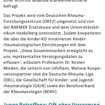
scher Arthritis leidende Kran­ken­ver­si­cherte
befragt.
Das Projekt wird vom Deut­schen Rheuma-​
Forschungszentrum (DRFZ) umge­setzt und von
der BARMER Ersatz­kasse und dem Univer­si­täts­kli­
nikum Heidel­berg unter­stützt. Zudem koope­rieren
die über die Kinder-​KD invol­vierten Kinder-​
rheumatologischen Einrich­tungen mit dem
Projekt. „Diese Zusam­men­ar­beit ermög­licht es
uns, reprä­sen­ta­tive Versor­gungs­daten zu
erfassen“, erläu­tert Profes­sorin Dr. Kirsten
Minden, die Leiterin von Info­Trans. Weitere Koope­
ra­ti­ons­partner sind die Deut­sche Rheuma-​Liga
(DRL), die Gesell­schaft für Kinder- und Jugend­
rheu­ma­to­logie (GKJR) sowie der Berufs­ver­band
der Rheu­ma­to­logen (BDRh).
Junge Betrof­fene: Oft ohne Versor­gung