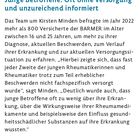
und unzu­rei­chend infor­miert
Das Team um Kirsten Minden befragte im Jahr 2022
mehr als 800 Versi­cherte der BARMER im Alter
zwischen 16 und 25 Jahren, um mehr zu ihrer
Diagnose, aktu­ellen Beschwerden, zum Verlauf
ihrer Erkran­kung und zur aktu­ellen Versor­gungs­si­
tua­tion zu erfahren. „Hierbei zeigte sich, dass fast
jeder Zweite der jungen Rheu­ma­ti­ke­rinnen und
Rheu­ma­tiker trotz zum Teil erheb­li­cher
Beschwerden nicht fach­spe­zi­fisch versorgt
wurde“, sagt Minden. „Deut­lich wurde auch, dass
junge Betrof­fene oft zu wenig über ihre Erkran­
kung, über die Wirkungs­weise ihrer Rheu­ma­me­di­
ka­mente und beispiels­weise den Einfluss gesund­
heits­schäd­li­cher Substanzen auf ihre Erkran­kung
wussten.“