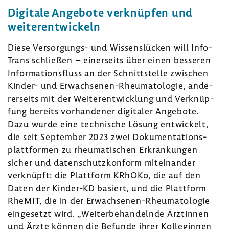
Digi­tale Ange­bote verknüpfen und
weiter­ent­wi­ckeln
Diese Versorgungs-​ und Wissens­lü­cken will Info­
Trans schließen – einer­seits über einen besseren
Infor­ma­ti­ons­fluss an der Schnitt­stelle zwischen
Kinder- und Erwachsenen-​Rheumatologie, ande­
rer­seits mit der Weiter­ent­wick­lung und Verknüp­
fung bereits vorhan­dener digi­taler Ange­bote.
Dazu wurde eine tech­ni­sche Lösung entwi­ckelt,
die seit September 2023 zwei Doku­men­ta­ti­ons­
platt­formen zu rheu­ma­ti­schen Erkran­kungen
sicher und daten­schutz­kon­form mitein­ander
verknüpft: die Platt­form KRhOKo, die auf den
Daten der Kinder-​KD basiert, und die Platt­form
RheMIT, die in der Erwachsenen-​Rheumatologie
einge­setzt wird. „Weiter­be­han­delnde Ärztinnen
und Ärzte können die Befunde ihrer Kolle­ginnen