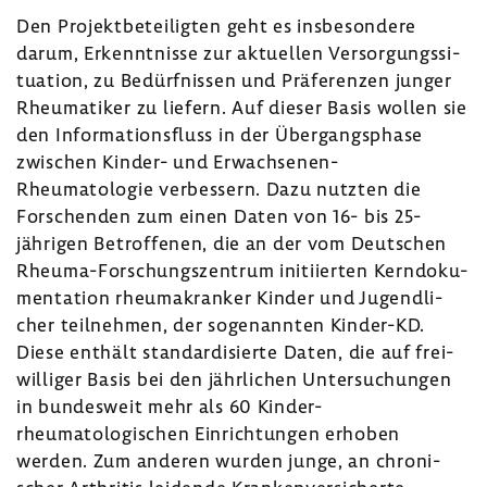
Den Projekt­be­tei­ligten geht es insbe­son­dere
darum, Erkennt­nisse zur aktu­ellen Versor­gungs­si­
tua­tion, zu Bedürf­nissen und Präfe­renzen junger
Rheu­ma­tiker zu liefern. Auf dieser Basis wollen sie
den Infor­ma­ti­ons­fluss in der Über­gangs­phase
zwischen Kinder- und Erwachsenen-​
Rheumatologie verbes­sern. Dazu nutzten die
Forschenden zum einen Daten von 16- bis 25-​
jährigen Betrof­fenen, die an der vom Deut­schen
Rheuma-​Forschungszentrum initi­ierten Kern­do­ku­
men­ta­tion rheu­m­a­kranker Kinder und Jugend­li­
cher teil­nehmen, der soge­nannten Kinder-​KD.
Diese enthält stan­dar­di­sierte Daten, die auf frei­
wil­liger Basis bei den jähr­li­chen Unter­su­chungen
in bundes­weit mehr als 60 Kinder-​
rheumatologischen Einrich­tungen erhoben
werden. Zum anderen wurden junge, an chro­ni­