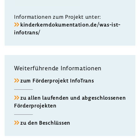
Infor­ma­tionen zum Projekt unter:
kinder­kern­do­ku­men­ta­tion.de/was-​ist-
infotrans/
Weiter­füh­rende Infor­ma­tionen
zum Förder­pro­jekt Info­Trans
zu allen laufenden und abge­schlos­senen
Förder­pro­jekten
zu den Beschlüssen