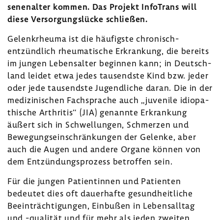
se­nen­alter kommen. Das Projekt Info­Trans will
diese Versor­gungs­lücke schließen.
Gelenk­rheuma ist die häufigste chronisch-​
entzündlich rheu­ma­ti­sche Erkran­kung, die bereits
im jungen Lebens­alter beginnen kann; in Deutsch­
land leidet etwa jedes tausendste Kind bzw. jeder
oder jede tausendste Jugend­liche daran. Die in der
medi­zi­ni­schen Fach­sprache auch „juve­nile idio­pa­
thi­sche Arthritis“ (JIA) genannte Erkran­kung
äußert sich in Schwel­lungen, Schmerzen und
Bewe­gungs­ein­schrän­kungen der Gelenke, aber
auch die Augen und andere Organe können von
dem Entzün­dungs­pro­zess betroffen sein.
Für die jungen Pati­en­tinnen und Pati­enten
bedeutet dies oft dauer­hafte gesund­heit­liche
Beein­träch­ti­gungen, Einbußen in Lebens­alltag
und -​qualität und für mehr als jeden zweiten