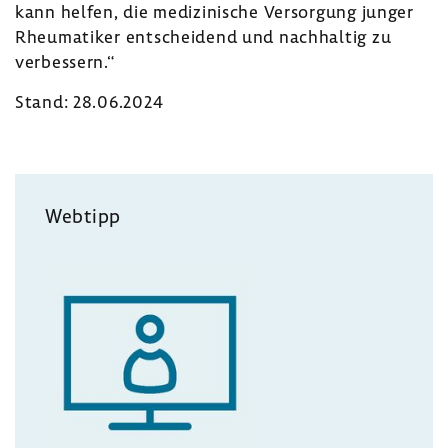
kann helfen, die medi­zi­ni­sche Versor­gung junger
Rheu­ma­tiker entschei­dend und nach­haltig zu
verbes­sern.“
Stand: 28.06.2024
Webtipp