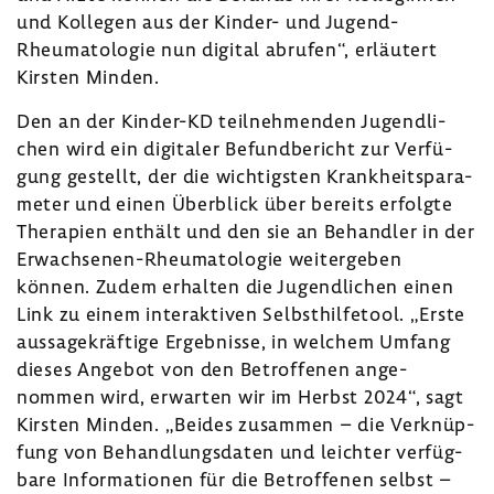
und Kollegen aus der Kinder- und Jugend-​
Rheumatologie nun digital abrufen“, erläu­tert
Kirsten Minden.
Den an der Kinder-​KD teil­neh­menden Jugend­li­
chen wird ein digi­taler Befund­be­richt zur Verfü­
gung gestellt, der die wich­tigsten Krank­heits­pa­ra­
meter und einen Über­blick über bereits erfolgte
Thera­pien enthält und den sie an Behandler in der
Erwachsenen-​Rheumatologie weiter­geben
können. Zudem erhalten die Jugend­li­chen einen
Link zu einem inter­ak­tiven Selbst­hil­fe­tool. „Erste
aussa­ge­kräf­tige Ergeb­nisse, in welchem Umfang
dieses Angebot von den Betrof­fenen ange­
nommen wird, erwarten wir im Herbst 2024“, sagt
Kirsten Minden. „Beides zusammen – die Verknüp­
fung von Behand­lungs­daten und leichter verfüg­
bare Infor­ma­tionen für die Betrof­fenen selbst –