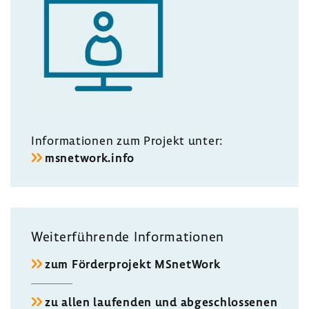
Infor­ma­tionen zum Projekt unter:
msnet­work.info
Weiter­füh­rende Infor­ma­tionen
zum Förder­pro­jekt MSnet­Work
zu allen laufenden und abge­schlos­senen