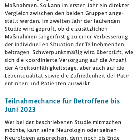
Maßnahmen. So kann im ersten Jahr ein direkter
Vergleich zwischen den beiden Gruppen ange­
stellt werden. Im zweiten Jahr der laufenden
Studie wird geprüft, ob die zusätz­li­chen
Maßnahmen länger­fristig zu einer Verbes­se­rung
der indi­vi­du­ellen Situa­tion der Teil­neh­menden
beitragen. Schwer­punkt­mäßig wird über­prüft, wie
sich die koor­di­nierte Versor­gung auf die Anzahl
der Arbeits­un­fä­hig­keits­tage, aber auch auf die
Lebens­qua­lität sowie die Zufrie­den­heit der Pati­
en­tinnen und Pati­enten auswirkt.
Teil­nah­me­chance für Betrof­fene bis
Juni 2023
Wer bei der beschrie­benen Studie mitma­chen
möchte, kann seine Neuro­login oder seinen
Neuro­logen anspre­chen, denn noch bis Ende