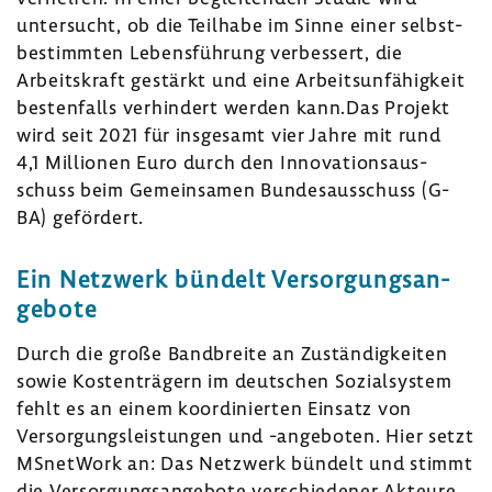
unter­sucht, ob die Teil­habe im Sinne einer selbst­
be­stimmten Lebens­füh­rung verbes­sert, die
Arbeits­kraft gestärkt und eine Arbeits­un­fä­hig­keit
besten­falls verhin­dert werden kann.
Das Projekt
wird seit 2021 für insge­samt vier Jahre mit rund
4,1 Millionen Euro durch den Inno­va­ti­ons­aus­
schuss beim Gemein­samen Bundes­aus­schuss (G-
BA) geför­dert.
Ein Netz­werk bündelt Versor­gungs­an­
ge­bote
Durch die große Band­breite an Zustän­dig­keiten
sowie Kosten­trä­gern im deut­schen Sozi­al­system
fehlt es an einem koor­di­nierten Einsatz von
Versor­gungs­leis­tungen und -​angeboten. Hier setzt
MSnet­Work an: Das Netz­werk bündelt und stimmt
die Versor­gungs­an­ge­bote verschie­dener Akteure