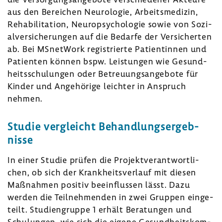
aus den Berei­chen Neuro­logie, Arbeits­me­dizin,
Reha­bi­li­ta­tion, Neuro­psy­cho­logie sowie von Sozi­
al­ver­si­che­rungen auf die Bedarfe der Versi­cherten
ab. Bei MSnet­Work regis­trierte Pati­en­tinnen und
Pati­enten können bspw. Leis­tungen wie Gesund­
heits­schu­lungen oder Betreu­ungs­an­ge­bote für
Kinder und Ange­hö­rige leichter in Anspruch
nehmen.
Studie vergleicht Behand­lungs­er­geb­
nisse
In einer Studie prüfen die Projekt­ver­ant­wort­li­
chen, ob sich der Krank­heits­ver­lauf mit diesen
Maßnahmen positiv beein­flussen lässt. Dazu
werden die Teil­neh­menden in zwei Gruppen einge­
teilt. Studi­en­gruppe 1 erhält Bera­tungen und
Schu­lungen, wie sich die eigene Gesund­heits­kom­