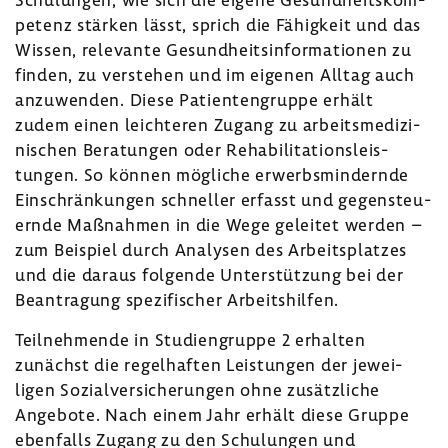
pe­tenz stärken lässt, sprich die Fähig­keit und das
Wissen, rele­vante Gesund­heits­in­for­ma­tionen zu
finden, zu verstehen und im eigenen Alltag auch
anzu­wenden. Diese Pati­en­ten­gruppe erhält
zudem einen leich­teren Zugang zu arbeits­me­di­zi­
ni­schen Bera­tungen oder Reha­bi­li­ta­ti­ons­leis­
tungen. So können mögliche erwerbs­min­dernde
Einschrän­kungen schneller erfasst und gegen­steu­
ernde Maßnahmen in die Wege geleitet werden –
zum Beispiel durch Analysen des Arbeits­platzes
und die daraus folgende Unter­stüt­zung bei der
Bean­tra­gung spezi­fi­scher Arbeits­hilfen.
Teil­neh­mende in Studi­en­gruppe 2 erhalten
zunächst die regel­haften Leis­tungen der jewei­
ligen Sozi­al­ver­si­che­rungen ohne zusätz­liche
Ange­bote. Nach einem Jahr erhält diese Gruppe
eben­falls Zugang zu den Schu­lungen und