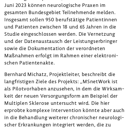
Juni 2023 können neuro­lo­gi­sche Praxen im
gesamten Bundes­ge­biet Teil­neh­mende melden.
Insge­samt sollen 950 berufs­tä­tige Pati­en­tinnen
und Pati­enten zwischen 18 und 65 Jahren in die
Studie einge­schlossen werden. Die Vernet­zung
und der Daten­aus­tausch der Leis­tungs­er­bringer
sowie die Doku­men­ta­tion der verord­neten
Maßnahmen erfolgt im Rahmen einer elek­tro­ni­
schen Pati­en­ten­akte.
Bern­hard Michatz, Projekt­leiter, beschreibt die
lang­fris­tigen Ziele des Projekts: „MSnet­Work ist
als Pilot­vor­haben anzu­sehen, in dem die Wirk­sam­
keit der neuen Versor­gungs­form am Beispiel der
Multi­plen Skle­rose unter­sucht wird. Die hier
erprobte komplexe Inter­ven­tion könnte aber auch
in die Behand­lung weiterer chro­ni­scher neuro­lo­gi­
scher Erkran­kungen inte­griert werden, die zu