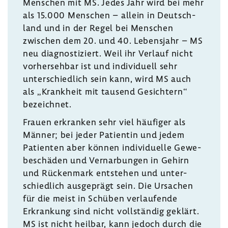
Menschen mit MS. Jedes Jahr wird bei mehr
als 15.000 Menschen – allein in Deutsch­
land und in der Regel bei Menschen
zwischen dem 20. und 40. Lebens­jahr – MS
neu diagnos­ti­ziert. Weil ihr Verlauf nicht
vorher­sehbar ist und indi­vi­duell sehr
unter­schied­lich sein kann, wird MS auch
als „Krank­heit mit tausend Gesich­tern“
bezeichnet.
Frauen erkranken sehr viel häufiger als
Männer; bei jeder Pati­entin und jedem
Pati­enten aber können indi­vi­du­elle Gewe­
be­schäden und Vernar­bungen in Gehirn
und Rücken­mark entstehen und unter­
schied­lich ausge­prägt sein. Die Ursa­chen
für die meist in Schüben verlau­fende
Erkran­kung sind nicht voll­ständig geklärt.
MS ist nicht heilbar, kann jedoch durch die