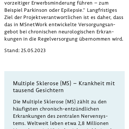
vorzei­tiger Erwerbs­min­de­rung führen – zum
Beispiel Parkinson oder Epilepsie.“ Lang­fris­tiges
Ziel der Projekt­ver­ant­wort­li­chen ist es daher, dass
das in MSnet­Work entwi­ckelte Versor­gungs­an­
gebot bei chro­ni­schen neuro­lo­gi­schen Erkran­
kungen in die Regel­ver­sor­gung über­nommen wird.
Stand: 25.05.2023
Multiple Skle­rose (MS) – Krank­heit mit
tausend Gesich­tern
Die Multiple Skle­rose (MS) zählt zu den
häufigsten chronisch-​entzündlichen
Erkran­kungen des zentralen Nerven­sys­
tems. Welt­weit leben etwa 2,8 Millionen