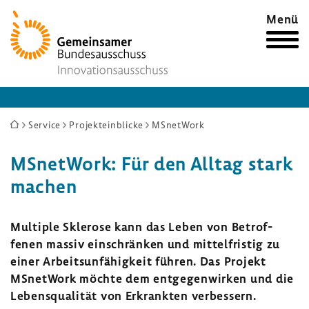
Zur
Menü
Startseite
Sie
Service
Projekteinblicke
MSnetWork
sind
MSnet­Work: Für den Alltag stark
hier:
machen
Multiple Skle­rose kann das Leben von Betrof­
fenen massiv einschränken und mittel­fristig zu
einer Arbeits­un­fä­hig­keit führen. Das Projekt
MSnet­Work möchte dem entgegen
wirken und die
Lebens­qua­lität von Erkrankten verbes­sern.