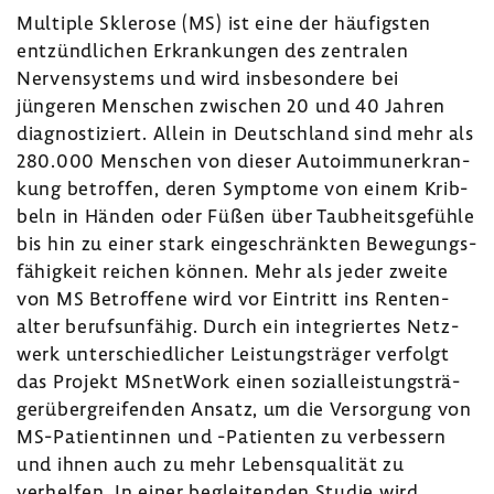
Multiple Skle­rose (MS) ist eine der häufigsten
entzünd­li­chen Erkran­kungen des zentralen
Nerven­sys­tems und wird insbe­son­dere bei
jüngeren Menschen zwischen 20 und 40 Jahren
diagnos­ti­ziert. Allein in Deutsch­land sind mehr als
280.000 Menschen von dieser Auto­im­mun­erkran­
kung betroffen, deren Symptome von einem Krib­
beln in Händen oder Füßen über Taub­heits­ge­fühle
bis hin zu einer stark einge­schränkten Bewe­gungs­
fä­hig­keit reichen können. Mehr als jeder zweite
von MS Betrof­fene wird vor Eintritt ins Renten­
alter berufs­un­fähig. Durch ein inte­griertes Netz­
werk unter­schied­li­cher Leis­tungs­träger verfolgt
das Projekt MSnet­Work einen sozi­al­leis­tungs­trä­
ger­über­grei­fenden Ansatz, um die Versor­gung von
MS-​Patientinnen und -​Patienten zu verbes­sern
und ihnen
auch zu mehr Lebens­qua­lität zu
verhelfen. In einer beglei­tenden Studie wird