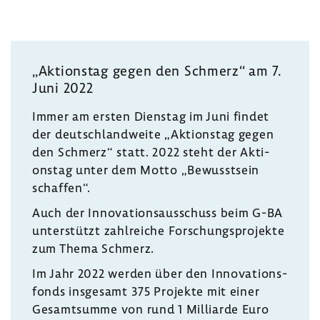
„Akti­onstag gegen den Schmerz“ am 7.
Juni 2022
Immer am ersten Dienstag im Juni findet
der deutsch­land­weite „Akti­onstag gegen
den Schmerz“ statt. 2022 steht der Akti­
onstag unter dem Motto „Bewusst­sein
schaffen“.
Auch der Inno­va­ti­ons­aus­schuss beim G-BA
unter­stützt zahl­reiche Forschungs­pro­jekte
zum Thema Schmerz.
Im Jahr 2022 werden über den Inno­va­ti­ons­
fonds insge­samt 375 Projekte mit einer
Gesamt­summe von rund 1 Milli­arde Euro