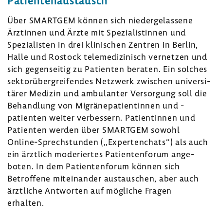
Pati­en­ten­aus­tausch
Über SMARTGEM können sich nieder­ge­las­sene
Ärztinnen und Ärzte mit Spezia­lis­tinnen und
Spezia­listen in drei klini­schen Zentren in Berlin,
Halle und Rostock tele­me­di­zi­nisch vernetzen und
sich gegen­seitig zu Pati­enten beraten. Ein solches
sektor­über­grei­fendes Netz­werk zwischen univer­si­
tärer Medizin und ambu­lanter Versor­gung soll die
Behand­lung von Migrä­ne­pa­ti­en­tinnen und -​
patienten weiter verbes­sern. Pati­en­tinnen und
Pati­enten werden über SMARTGEM sowohl
Online-​Sprechstunden („Exper­ten­chats“) als auch
ein ärzt­lich mode­riertes Pati­en­ten­forum ange­
boten. In dem Pati­en­ten­forum können sich
Betrof­fene mitein­ander austau­schen, aber auch
ärzt­liche Antworten auf mögliche Fragen
erhalten.