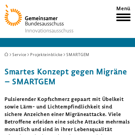
Zur
Menü
Startseite
Sie
Service
Projekteinblicke
SMARTGEM
sind
Smartes Konzept gegen Migräne
hier:
– SMARTGEM
Pulsie­render Kopf­schmerz gepaart mit Übel­keit
sowie Lärm- und Licht­emp­find­lich­keit sind
sichere Anzei­chen einer Migrä­ne­at­tacke. Viele
Betrof­fene erleiden eine solche Attacke mehr­mals
monat­lich und sind in ihrer Lebens­qua­lität