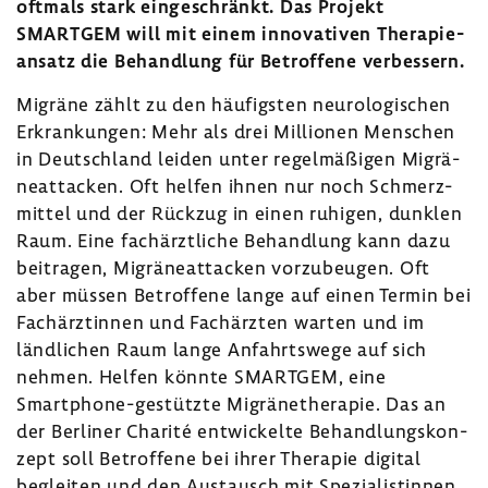
oftmals stark einge­schränkt. Das Projekt
SMARTGEM will mit einem inno­va­tiven Thera­pie­
an­satz die Behand­lung für Betrof­fene verbes­sern.
Migräne zählt zu den häufigsten neuro­lo­gi­schen
Erkran­kungen: Mehr als drei Millionen Menschen
in Deutsch­land leiden unter regel­mä­ßigen Migrä­
ne­at­ta­cken. Oft helfen ihnen nur noch Schmerz­
mittel und der Rückzug in einen ruhigen, dunklen
Raum. Eine fach­ärzt­liche Behand­lung kann dazu
beitragen, Migrä­ne­at­ta­cken vorzu­beugen. Oft
aber müssen Betrof­fene lange auf einen Termin bei
Fach­ärz­tinnen und Fach­ärzten warten und im
länd­li­chen Raum lange Anfahrts­wege auf sich
nehmen. Helfen könnte SMARTGEM, eine
Smartphone-​gestützte Migrä­ne­the­rapie. Das an
der Berliner Charité entwi­ckelte Behand­lungs­kon­
zept soll Betrof­fene bei ihrer Therapie digital
begleiten und den Austausch mit Spezia­lis­tinnen