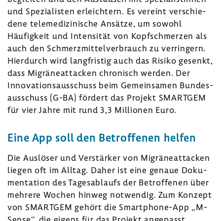
und Spezia­listen erleich­tern. Es vereint verschie­
dene tele­me­di­zi­ni­sche Ansätze, um sowohl
Häufig­keit und Inten­sität von Kopf­schmerzen als
auch den Schmerz­mit­tel­ver­brauch zu verrin­gern.
Hier­durch wird lang­fristig auch das Risiko gesenkt,
dass Migrä­ne­at­ta­cken chro­nisch werden. Der
Inno­va­ti­ons­aus­schuss beim Gemein­samen Bundes­
aus­schuss (G-BA) fördert das Projekt SMARTGEM
für vier Jahre mit rund 3,3 Millionen Euro.
Eine App soll den Betrof­fenen helfen
Die Auslöser und Verstärker von Migrä­ne­at­ta­cken
liegen oft im Alltag. Daher ist eine genaue Doku­
men­ta­tion des Tages­ab­laufs der Betrof­fenen über
mehrere Wochen hinweg notwendig. Zum Konzept
von SMARTGEM gehört die Smartphone-​App „M-
Sense“, die eigens für das Projekt ange­passt