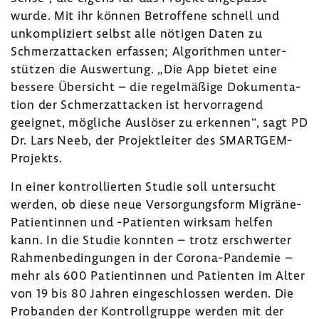
wurde. Mit ihr können Betrof­fene schnell und
unkom­pli­ziert selbst alle nötigen Daten zu
Schmer­z­at­ta­cken erfassen; Algo­rithmen unter­
stützen die Auswer­tung. „Die App bietet eine
bessere Über­sicht – die regel­mä­ßige Doku­men­ta­
tion der Schmer­z­at­ta­cken ist hervor­ra­gend
geeignet, mögliche Auslöser zu erkennen“, sagt PD
Dr. Lars Neeb, der Projekt­leiter des SMARTGEM-​
Projekts.
In einer kontrol­lierten Studie soll unter­sucht
werden, ob diese neue Versor­gungs­form Migräne-​
Patientinnen und -​Patienten wirksam helfen
kann. In die Studie konnten – trotz erschwerter
Rahmen­be­din­gungen in der Corona-​Pandemie –
mehr als 600 Pati­en­tinnen und Pati­enten im Alter
von 19 bis 80 Jahren einge­schlossen werden. Die
Probanden der Kontroll­gruppe werden mit der