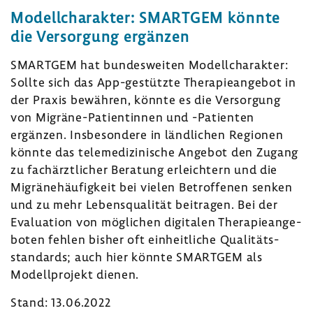
Modell­cha­rakter: SMARTGEM könnte
die Versor­gung ergänzen
SMARTGEM hat bundes­weiten Modell­cha­rakter:
Sollte sich das App-​gestützte Thera­pie­an­gebot in
der Praxis bewähren, könnte es die Versor­gung
von Migräne-​Patientinnen und -​Patienten
ergänzen. Insbe­son­dere in länd­li­chen Regionen
könnte das tele­me­di­zi­ni­sche Angebot den Zugang
zu fach­ärzt­li­cher Bera­tung erleich­tern und die
Migrä­ne­häu­fig­keit bei vielen Betrof­fenen senken
und zu mehr Lebens­qua­lität beitragen. Bei der
Evalua­tion von mögli­chen digi­talen Thera­pie­an­ge­
boten fehlen bisher oft einheit­liche Quali­täts­
stan­dards; auch hier könnte SMARTGEM als
Modell­pro­jekt dienen.
Stand: 13.06.2022