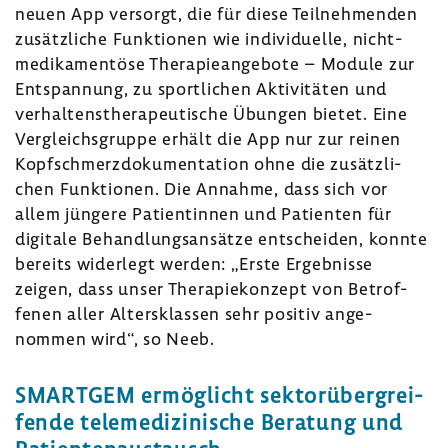
neuen App versorgt, die für diese Teil­neh­menden
zusätz­liche Funk­tionen wie indi­vi­du­elle, nicht-​
medikamentöse Thera­pie­an­ge­bote – Module zur
Entspan­nung, zu sport­li­chen Akti­vi­täten und
verhal­tens­the­ra­peu­ti­sche Übungen bietet. Eine
Vergleichs­gruppe erhält die App nur zur reinen
Kopf­schmerz­do­ku­men­ta­tion ohne die zusätz­li­
chen Funk­tionen. Die Annahme, dass sich vor
allem jüngere Pati­en­tinnen und Pati­enten für
digi­tale Behand­lungs­an­sätze entscheiden, konnte
bereits wider­legt werden: „Erste Ergeb­nisse
zeigen, dass unser Thera­pie­kon­zept von Betrof­
fenen aller Alters­klassen sehr positiv ange­
nommen wird“, so Neeb.
SMARTGEM ermög­licht sektor­über­grei­
fende tele­me­di­zi­ni­sche Bera­tung und