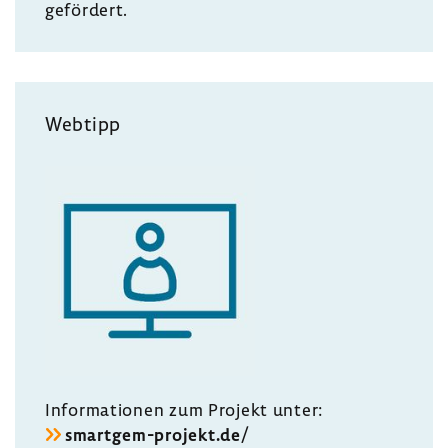
geför­dert.
Webtipp
Infor­ma­tionen zum Projekt unter:
smartgem-​projekt.de/