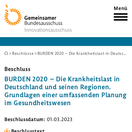
Zur
Menü
Startseite
Sie
Beschlüsse
BURDEN 2020 – Die Krankheitslast in Deutschland und seinen Regionen. Grundlagen einer umfassenden Planung im Gesundheitswesen
sind
hier:
Beschluss
BURDEN 2020 – Die Krank­heits­last in
Deutsch­land und seinen Regionen.
Grund­lagen einer umfas­senden Planung
im Gesund­heits­wesen
Beschluss­datum:
01.03.2023
Beschluss­text