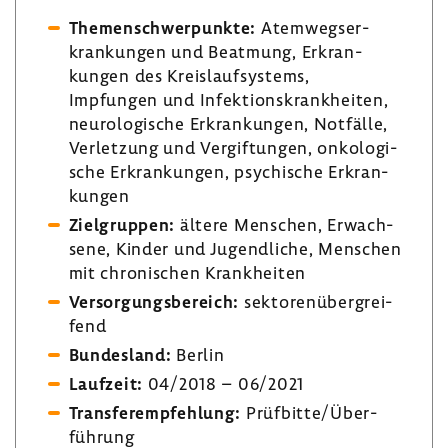
Themen­schwer­punkte:
Atem­wegs­er­
kran­kungen und Beatmung, Erkran­
kungen des Kreis­lauf­sys­tems,
Impfungen und Infek­ti­ons­krank­heiten,
neuro­lo­gi­sche Erkran­kungen, Notfälle,
Verlet­zung und Vergif­tungen, onko­lo­gi­
sche Erkran­kungen, psychi­sche Erkran­
kungen
Ziel­gruppen:
ältere Menschen, Erwach­
sene, Kinder und Jugend­liche, Menschen
mit chro­ni­schen Krank­heiten
Versor­gungs­be­reich:
sekto­ren­über­grei­
fend
Bundes­land:
Berlin
Lauf­zeit:
04/2018 – 06/2021
Trans­fer­emp­feh­lung:
Prüf­bitte/Über­
füh­rung