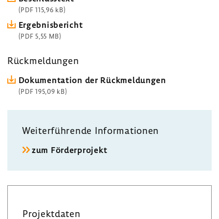
(PDF 115,96 kB)
Ergeb­nis­be­richt
(PDF 5,55 MB)
Rück­mel­dungen
Doku­men­ta­tion der Rück­mel­dungen
(PDF 195,09 kB)
Weiter­füh­rende Infor­ma­tionen
zum Förder­pro­jekt
Projekt­daten