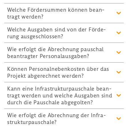
Welche Förder­summen können bean­
tragt werden?
Welche Ausgaben sind von der Förde­
rung ausge­schlossen?
Wie erfolgt die Abrech­nung pauschal
bean­tragter Perso­nal­aus­gaben?
Können Perso­nal­ne­ben­kosten über das
Projekt abge­rechnet werden?
Kann eine Infra­struk­tur­pau­schale bean­
tragt werden und welche Ausgaben sind
durch die Pauschale abge­golten?
Wie erfolgt die Abrech­nung der Infra­
struk­tur­pau­schale?