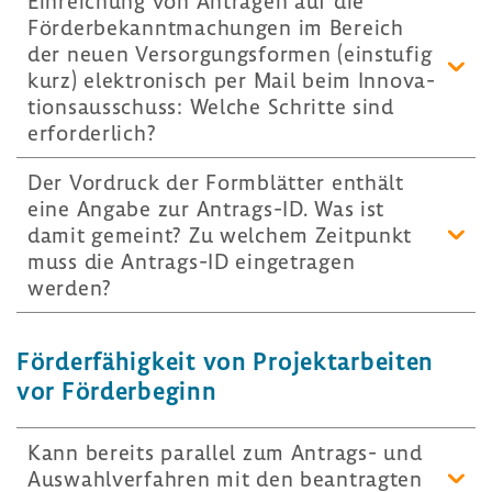
Einrei­chung von Anträgen auf die
Förder­be­kannt­ma­chungen im Bereich
der neuen Versor­gungs­formen (einstufig
kurz) elek­tro­nisch per Mail beim Inno­va­
ti­ons­aus­schuss: Welche Schritte sind
erfor­der­lich?
Der Vordruck der Form­blätter enthält
eine Angabe zur Antrags-​ID. Was ist
damit gemeint? Zu welchem Zeit­punkt
muss die Antrags-​ID einge­tragen
werden?
Förder­fä­hig­keit von Projekt­ar­beiten
vor Förder­be­ginn
Kann bereits parallel zum Antrags-​ und
Auswahl­ver­fahren mit den bean­tragten