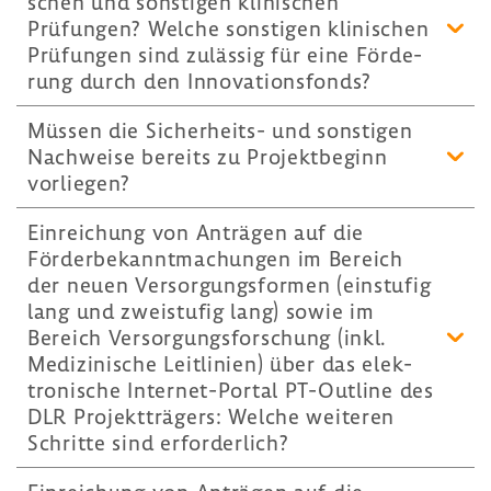
schen und sons­tigen klini­schen
Prüfungen? Welche sons­tigen klini­schen
Prüfungen sind zulässig für eine Förde­
rung durch den Inno­va­ti­ons­fonds?
Müssen die Sicherheits-​ und sons­tigen
Nach­weise bereits zu Projekt­be­ginn
vorliegen?
Einrei­chung von Anträgen auf die
Förder­be­kannt­ma­chungen im Bereich
der neuen Versor­gungs­formen (einstufig
lang und zwei­stufig lang) sowie im
Bereich Versor­gungs­for­schung (inkl.
Medi­zi­ni­sche Leit­li­nien) über das elek­
tro­ni­sche Internet-​Portal PT-​Outline des
DLR Projekt­trä­gers: Welche weiteren
Schritte sind erfor­der­lich?