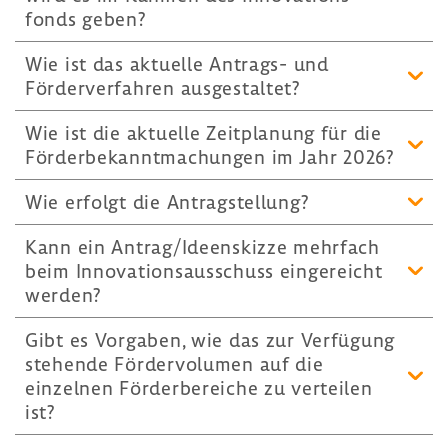
fonds geben?
Wie ist das aktu­elle Antrags-​ und
Förder­ver­fahren ausge­staltet?
Wie ist die aktu­elle Zeit­pla­nung für die
Förder­be­kannt­ma­chungen im Jahr 2026?
Wie erfolgt die Antrag­stel­lung?
Kann ein Antrag/Ideen­skizze mehr­fach
beim Inno­va­ti­ons­aus­schuss einge­reicht
werden?
Gibt es Vorgaben, wie das zur Verfü­gung
stehende Förder­vo­lumen auf die
einzelnen Förder­be­reiche zu verteilen
ist?