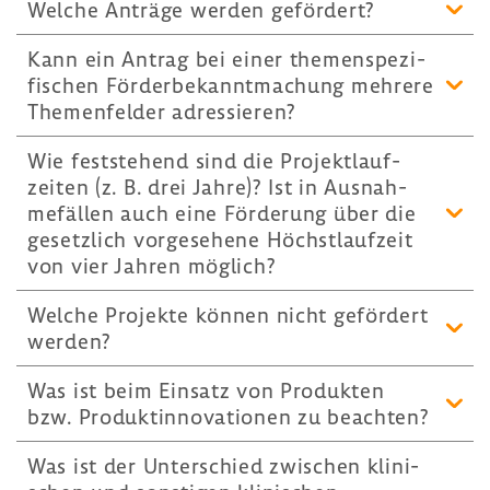
Welche Anträge werden geför­dert?
Kann ein Antrag bei einer themen­spe­zi­
fi­schen Förder­be­kannt­ma­chung mehrere
Themen­felder adres­sieren?
Wie fest­ste­hend sind die Projekt­lauf­
zeiten (z. B. drei Jahre)? Ist in Ausnah­
me­fällen auch eine Förde­rung über die
gesetz­lich vorge­se­hene Höchst­lauf­zeit
von vier Jahren möglich?
Welche Projekte können nicht geför­dert
werden?
Was ist beim Einsatz von Produkten
bzw. Produkt­in­no­va­tionen zu beachten?
Was ist der Unter­schied zwischen klini­