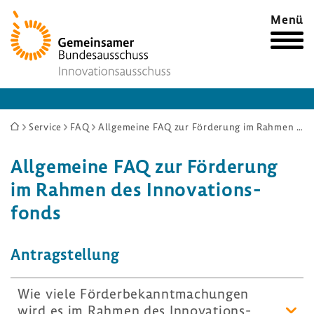
Zur
Menü
Startseite
Sie
Service
FAQ
Allgemeine FAQ zur Förderung im Rahmen des Innovationsfonds
sind
Allge­meine FAQ zur Förde­rung
hier:
im Rahmen des Inno­va­ti­ons­
fonds
Antrag­stel­lung
Wie viele Förder­be­kannt­ma­chungen
wird es im Rahmen des Inno­va­ti­ons­