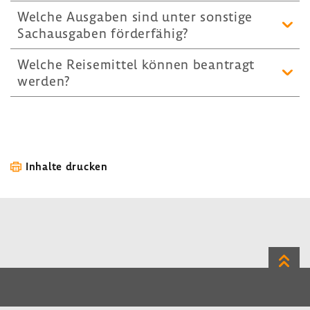
Welche Ausgaben sind unter sons­tige
Sach­aus­gaben förder­fähig?
Welche Reise­mittel können bean­tragt
werden?
Inhalte drucken
Zum
Seite
LinkedIn