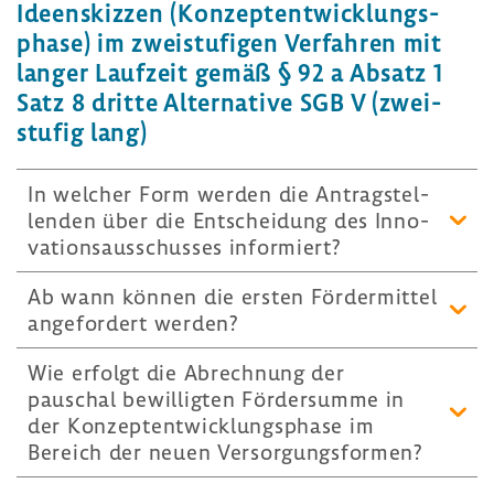
Ideen­skizzen (Konzept­ent­wick­lungs­
phase) im zwei­stu­figen Verfahren mit
langer Lauf­zeit gemäß § 92 a Absatz 1
Satz 8 dritte Alter­na­tive SGB V (zwei­
stufig lang)
In welcher Form werden die Antrag­stel­
lenden über die Entschei­dung des Inno­
va­ti­ons­aus­schusses infor­miert?
Ab wann können die ersten Förder­mittel
ange­for­dert werden?
Wie erfolgt die Abrech­nung der
pauschal bewil­ligten Förder­summe in
der Konzept­ent­wick­lungs­phase im
Bereich der neuen Versor­gungs­formen?