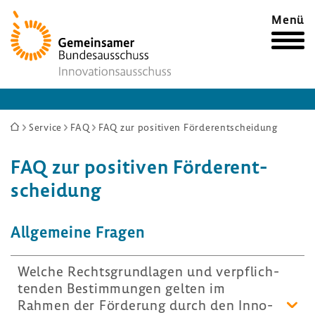
Zur
Menü
Startseite
Sie
Service
FAQ
FAQ zur positiven Förderentscheidung
sind
FAQ zur posi­tiven Förder­ent­
hier:
schei­dung
Allge­meine Fragen
Welche Rechts­grund­lagen und verpflich­
tenden Bestim­mungen gelten im
Rahmen der Förde­rung durch den Inno­