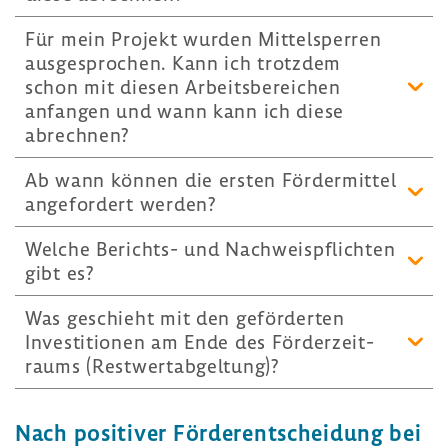
Für mein Projekt wurden Mittel­sperren
ausge­spro­chen. Kann ich trotzdem
schon mit diesen Arbeits­be­rei­chen
anfangen und wann kann ich diese
abrechnen?
Ab wann können die ersten Förder­mittel
ange­for­dert werden?
Welche Berichts-​ und Nach­weis­pflichten
gibt es?
Was geschieht mit den geför­derten
Inves­ti­tionen am Ende des Förder­zeit­
raums (Rest­wert­ab­gel­tung)?
Nach posi­tiver Förder­ent­schei­dung bei