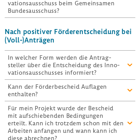
va­ti­ons­aus­schuss beim Gemein­samen
Bundes­aus­schuss?
Nach posi­tiver Förder­ent­schei­dung bei
(Voll-)Anträgen
In welcher Form werden die Antrag­
steller über die Entschei­dung des Inno­
va­ti­ons­aus­schusses infor­miert?
Kann der Förder­be­scheid Auflagen
enthalten?
Für mein Projekt wurde der Bescheid
mit aufschie­benden Bedin­gungen
erteilt. Kann ich trotzdem schon mit den
Arbeiten anfangen und wann kann ich
diese abrechnen?