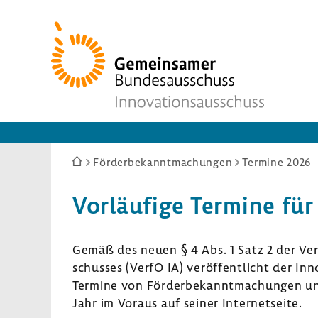
Zur
Startseite
Sie
Förderbekanntmachungen
Termine 2026
sind
hier:
Vorläu­fige Termine für
Gemäß des neuen § 4 Abs. 1 Satz 2 der Verfa
schusses (VerfO IA) veröf­fent­licht der Inno­
Termine von Förder­be­kannt­ma­chungen und
Jahr im Voraus auf seiner Inter­net­seite.