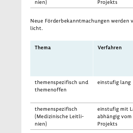
nien)
Projekts
Neue Förder­be­kannt­ma­chungen werden vor
licht.
Thema
Verfahren
themen­spe­zi­fisch und
einstufig lang
themen­offen
themen­spe­zi­fisch
einstufig mit L
(Medi­zi­ni­sche Leit­li­
abhängig vom 
nien)
Projekts