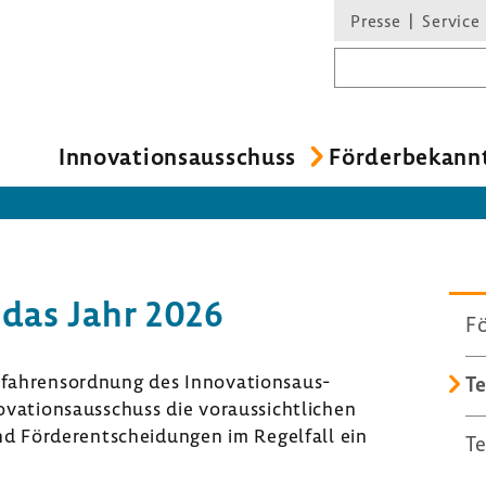
Presse
Service
Suchbegriff
Inno­va­ti­ons­aus­schuss
Förder­be­kann
 das Jahr 2026
Fö
h­rens­ord­nung des Inno­va­ti­ons­aus­
T
va­ti­ons­aus­schuss die voraus­sicht­li­chen
 Förder­ent­schei­dungen im Regel­fall ein
T