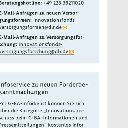
Bera­tungs­hot­line:
+49 228 38211020
E‐Mail‐Anfragen zu neuen Versor­
gungs­formen:
innovationsfonds-​
versorgungsformen@dlr.de
E‐Mail‐Anfragen zu Versor­gungs­for­
schung:
innovationsfonds-​
versorgungsforschung@dlr.de
Info­ser­vice zu neuen Förder­be­
kannt­ma­chungen
Per G-​BA-Infodienst können Sie sich
​
über die Kate­gorie „Inno­va­ti­ons­aus­
schuss beim G-BA: Infor­ma­tionen und
Pres­se­mit­tei­lungen” kostenlos infor­