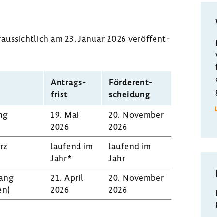
us­sicht­lich am 23. Januar 2026 veröf­fent­
Antrags­
Förder­ent­
frist
schei­dung
ng
19. Mai
20. November
2026
2026
rz
laufend im
laufend im
Jahr*
Jahr
lang
21. April
20. November
en)
2026
2026