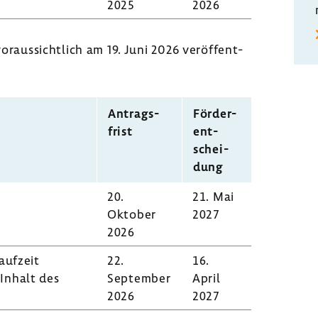
2025
2026
aus­sicht­lich am 19. Juni 2026 veröf­fent­
Antrags­
Förder­
frist
ent­
schei­
dung
20.
21. Mai
Oktober
2027
2026
auf­zeit
22.
16.
Inhalt des
September
April
2026
2027