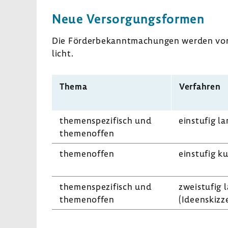
Neue Versor­gungs­formen
Die Förder­be­kannt­ma­chungen werden vora
licht.
Thema
Verfahren
themen­spe­zi­fisch und
einstufig la
themen­offen
themen­offen
einstufig ku
themen­spe­zi­fisch und
zwei­stufig 
themen­offen
(Ideen­skizz