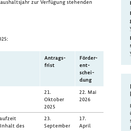
Haus­halts­jahr zur Verfü­gung stehenden
025:
Antrags­
Förder­
frist
ent­
schei­
dung
21.
22. Mai
Oktober
2026
2025
auf­zeit
23.
17.
Inhalt des
September
April