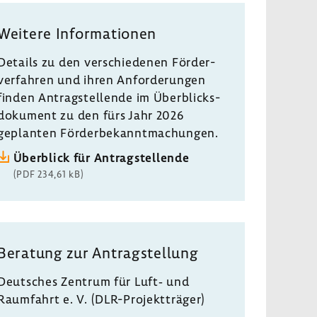
Weitere Infor­ma­tionen
Details zu den verschie­denen Förder­
ver­fahren und ihren Anfor­de­rungen
finden Antrag­stel­lende im
Über­blicks­
do­ku­ment
zu den fürs Jahr 2026
geplanten Förder­be­kannt­ma­chungen.
Über­blick für Antrag­stel­lende
(PDF 234,61 kB)
Bera­tung zur Antrag­stel­lung
Deut­sches Zentrum für Luft‐ und
Raum­fahrt e. V. (DLR-​Projektträger)