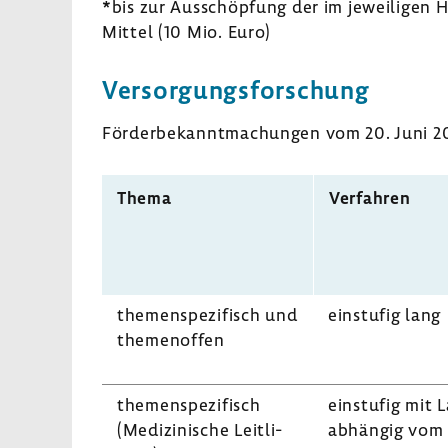
*bis zur Ausschöp­fung der im jewei­ligen 
Mittel (10 Mio. Euro)
Versor­gungs­for­schung
Förder­be­kannt­ma­chungen vom 20. Juni 2
Thema
Verfahren
themen­spe­zi­fisch und
einstufig lang
themen­offen
themen­spe­zi­fisch
einstufig mit L
(Medi­zi­ni­sche Leit­li­
abhängig vom 